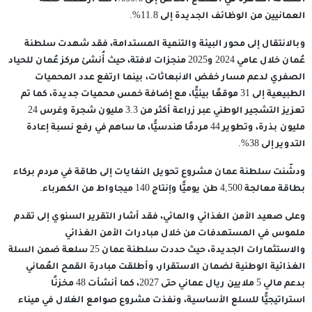
العمالة الماهرة في القطاع الخاص إلى 56.6%، كما ارتفعت حصة
العمانيين من الوظائف الجديدة إلى 11.8%.
وبالانتقال إلى محور البيئة والتنمية المستدامة، فقد شهدت سلطنة
عُمان خلال عامي 2024 و2025 منجزات لافتة، حيث أُنشئ مركز عُمان للحياد
الصفري لدعم مسار خفض الانبعاثات، بينما ارتفع عدد المحميات
الطبيعية إلى 31 موقعًا بيئيًّا، مع إضافة خمس محميات جديدة، كما تم
تعزيز التشجير الوطني عبر زراعة أكثر من 3.3 مليون شجرة وغرس 24
مليون بذرة، وتطوير 44 مردمًا هندسيًّا، ما ساهم في رفع نسبة إعادة
التدوير إلى 38%.
ودشّنت سلطنة عمان مشروع تحويل النفايات إلى طاقة في مردم بركاء
بطاقة معالجة 4,500 طن يوميًّا وإنتاج 140 ميجاواط من الكهرباء.
وعلى صعيد الأمن الغذائي والمائي، فقد أشار التقرير السنوي إلى تقدم
ملموس في المستهدفات من خلال مبادرات الأمن الغذائي
والاستثمارات الجديدة، حيث حددت سلطنة عمان 25 سلعة ضمن السلة
الغذائية الوطنية لضمان الاستقرار، وأطلقت مبادرة القمح العُماني
بدعم مالي 5 ملايين ريال عماني حتى 2027، كما أنشأت 48 مخزنًا
استراتيجيًّا للسلع الأساسية، ونفذت مشروع صوامع الغلال في ميناء