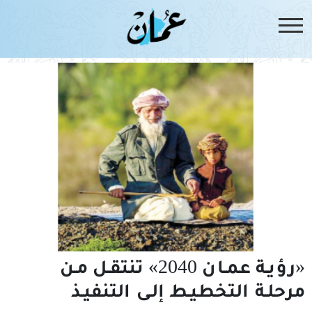
اليوم الوطني
«رؤيـة عمـان 2040» تنتقـل مـن
مرحلـة التخطيـط إلـى التنفيـذ