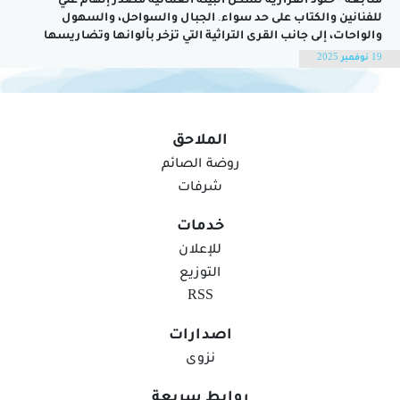
متابعة - خلود الفزارية تشكل البيئة العمانية مصدر إلهام غني
للفنانين والكتاب على حد سواء. الجبال والسواحل، والسهول
والواحات، إلى جانب القرى التراثية التي تزخر بألوانها وتضاريسها
وعاداتها وتقاليدها، تمنح الأعمال الفنية روح المكان وتعزز الارتباط
19 نوفمبر 2025
بالهوية الوطنية، ويساهم التراث في منح العمل الفني بصمة مميزة،
تعكس مدى ارتباط الفنان بمحيطه، وتتيح...
الملاحق
روضة الصائم
شرفات
خدمات
للإعلان
التوزيع
RSS
اصدارات
الخطاب الإعلامي العُماني.. توازن بين الثوابت
نزوى
الوطنية ومواكبة التحول الرقمي
روابط سريعة