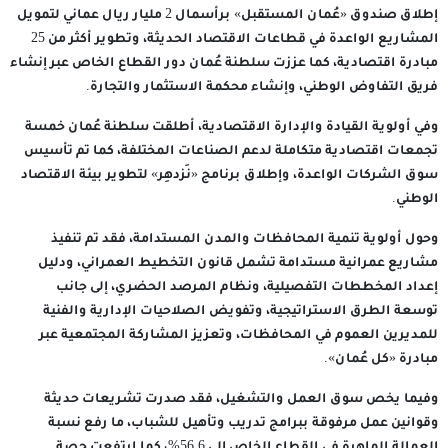
إطلاق صندوق «عُمان المستقبل» برأسمال 2 مليار ريال عماني لتمويل
المشاريع الواعدة في قطاعات الاقتصاد الحديثة، وتطوير أكثر من 25
مبادرة اقتصادية، كما عززت سلطنة عُمان دور القطاع الخاص عبر إنشاء
فريق التفاوض الوطني، وإنشاء محكمة الاستثمار والتجارة.
وفي أولوية القيادة والإدارة الاقتصادية، أطلقت سلطنة عُمان خمسة
تجمعات اقتصادية متكاملة لدعم الصناعات المختلفة، كما تم تأسيس
سوق الشركات الواعدة، وإطلاق برنامج «نَزدهِر» لتطوير بيئة الاقتصاد
الوطني.
وحول أولوية تنمية المحافظات والمدن المستدامة، فقد تم تنفيذ
مشاريع عمرانية مستدامة تشمل قانون التخطيط العمراني، ودليل
إعداد المخططات التفصيلية، ونظام المرصد الحضري، إلى جانب
توسعة الطرق الاستراتيجية، وتفويض الصلاحيات الإدارية والفنية
للمديرين العموم في المحافظات، وتعزيز المشاركة المجتمعية عبر
مبادرة «كل عُمان».
وفيما يخص سوق العمل والتشغيل، فقد صدرت تشريعات حديثة
وقوانين عمل مرفوقة ببرامج تدريب وتأهيل للشباب، ما رفع نسبة