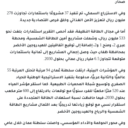
صحار.
وفي الاستزراع السمكي، تم تنفيذ 37 مشروعًا باستثمارات تجاوزت 278
مليون ريال لتعزيز الأمن الغذائي وخلق فرص اقتصادية جديدة.
أما في مجال الطاقة النظيفة، فقد أحصى التقرير استثمارات بلغت نحو
533 مليون ريال، وشملت مشاريع أمين للطاقة الشمسية، ومحطة
عبري 2، ومنح 1 و2، إضافة إلى توقيع اتفاقيتين للهيدروجين الأخضر
بمحافظة ظفار، حيث وصل إجمالي المشاريع إلى ثمانية باستثمارات
متوقعة تتجاوز 6.5 مليار ريال عماني بحلول 2030.
وفي المؤشرات البيئية، ارتقت سلطنة عُمان 94 مرتبة لتحتل المرتبة 55
عالميًّا والثانية عربيًّا، مدفوعة بتنفيذ الاستراتيجية الوطنية للحياد
الصفري وتوسيع شبكة المحميات الطبيعية. كما استقر مؤشر المياه
عند 520 مترًا مكعبًا للفرد سنويًّا مع توقعات بالارتفاع إلى 600 متر مكعب
بحلول 2030، فيما حافظت نسبة استهلاك الطاقة المتجددة على
استقرار نسبي مع توقع زيادتها تدريجيًّا بعد اكتمال مشاريع الطاقة
الشمسية والرياح والهيدروجين الأخضر.
وفي محور الحوكمة والأداء المؤسسي، واصلت سلطنة عمان خلال عامي