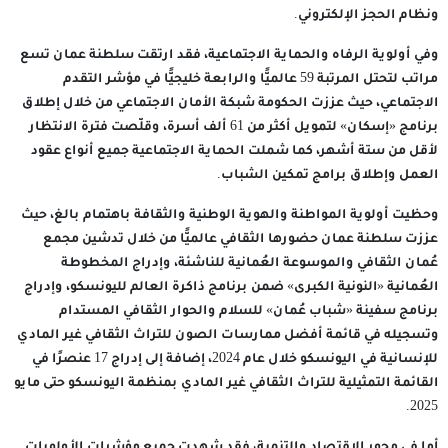
ونظام الحجز الإلكتروني.
وفي أولوية الرفاه والحماية الاجتماعية، فقد ارتقت سلطنة عمان تسع
مراتب لتحتل المرتبة 59 عالميًّا والرابعة خليجيًّا في مؤشر التقدم
الاجتماعي، حيث عززت الحكومة شبكة الأمان الاجتماعي من خلال إطلاق
برنامج «إسكان» لتمويل أكثر من 61 ألف أسرة، وقلّصت فترة الانتظار
لأقل من ستة أشهر، كما شملت الحماية الاجتماعية جميع أنواع عقود
العمل وإطلاق برامج تمكين الشباب.
وحظيت أولوية المواطنة والهوية الوطنية والثقافة باهتمام بالغ، حيث
عززت سلطنة عمان حضورها الثقافي عالميًّا من خلال تدشين مجمع
عُمان الثقافي والموسوعة العُمانية للناشئة، وإدراج المخطوطة
العُمانية «النونية الكبرى» ضمن برنامج ذاكرة العالم لليونسكو، وإدراج
برنامج سفينة «شباب عُمان» للسلام والحوار الثقافي المستدام
وتسجيله في قائمة أفضل ممارسات الصون للتراث الثقافي غير المادي
للإنسانية في اليونسكو خلال عام 2024، إضافة إلى إدراج 17 عنصرًا في
القائمة التمثيلية للتراث الثقافي غير المادي بمنظمة اليونسكو حتى مايو
2025.