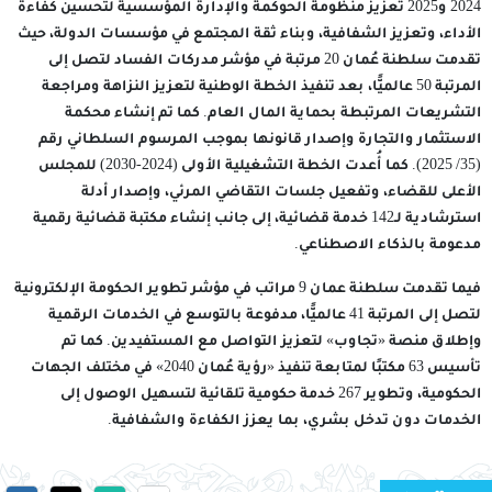
2024 و2025 تعزيز منظومة الحوكمة والإدارة المؤسسية لتحسين كفاءة
الأداء، وتعزيز الشفافية، وبناء ثقة المجتمع في مؤسسات الدولة، حيث
تقدمت سلطنة عُمان 20 مرتبة في مؤشر مدركات الفساد لتصل إلى
المرتبة 50 عالميًّا، بعد تنفيذ الخطة الوطنية لتعزيز النزاهة ومراجعة
التشريعات المرتبطة بحماية المال العام. كما تم إنشاء محكمة
الاستثمار والتجارة وإصدار قانونها بموجب المرسوم السلطاني رقم
(35/ 2025). كما أُعدت الخطة التشغيلية الأولى (2024-2030) للمجلس
الأعلى للقضاء، وتفعيل جلسات التقاضي المرئي، وإصدار أدلة
استرشادية لـ142 خدمة قضائية، إلى جانب إنشاء مكتبة قضائية رقمية
مدعومة بالذكاء الاصطناعي.
فيما تقدمت سلطنة عمان 9 مراتب في مؤشر تطوير الحكومة الإلكترونية
لتصل إلى المرتبة 41 عالميًّا، مدفوعة بالتوسع في الخدمات الرقمية
وإطلاق منصة «تجاوب» لتعزيز التواصل مع المستفيدين. كما تم
تأسيس 63 مكتبًا لمتابعة تنفيذ «رؤية عُمان 2040» في مختلف الجهات
الحكومية، وتطوير 267 خدمة حكومية تلقائية لتسهيل الوصول إلى
الخدمات دون تدخل بشري، بما يعزز الكفاءة والشفافية.