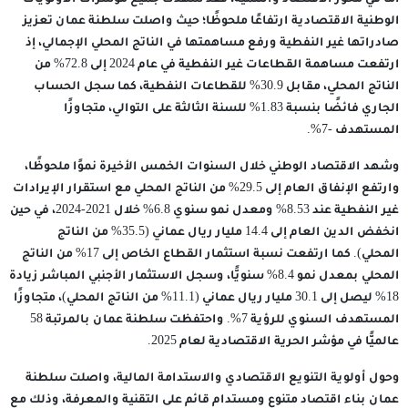
أما في محور الاقتصاد والتنمية، فقد شهدت جميع مؤشرات الأولويات
الوطنية الاقتصادية ارتفاعًا ملحوظًا؛ حيث واصلت سلطنة عمان تعزيز
صادراتها غير النفطية ورفع مساهمتها في الناتج المحلي الإجمالي، إذ
ارتفعت مساهمة القطاعات غير النفطية في عام 2024 إلى 72.8% من
الناتج المحلي، مقابل 30.9% للقطاعات النفطية، كما سجل الحساب
الجاري فائضًا بنسبة 1.83% للسنة الثالثة على التوالي، متجاوزًا
المستهدف -7%.
وشهد الاقتصاد الوطني خلال السنوات الخمس الأخيرة نموًا ملحوظًا،
وارتفع الإنفاق العام إلى 29.5% من الناتج المحلي مع استقرار الإيرادات
غير النفطية عند 8.53% ومعدل نمو سنوي 6.8% خلال 2021-2024، في حين
انخفض الدين العام إلى 14.4 مليار ريال عماني (35.5% من الناتج
المحلي). كما ارتفعت نسبة استثمار القطاع الخاص إلى 17% من الناتج
المحلي بمعدل نمو 8.4% سنويًّا، وسجل الاستثمار الأجنبي المباشر زيادة
18% ليصل إلى 30.1 مليار ريال عماني (11.1% من الناتج المحلي)، متجاوزًا
المستهدف السنوي للرؤية 7%. واحتفظت سلطنة عمان بالمرتبة 58
عالميًّا في مؤشر الحرية الاقتصادية لعام 2025.
وحول أولوية التنويع الاقتصادي والاستدامة المالية، واصلت سلطنة
عمان بناء اقتصاد متنوع ومستدام قائم على التقنية والمعرفة، وذلك مع