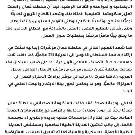
والمجتمع بأولوياته الأربع والمتمثلة في التعليم والصحة والحماية
الاجتماعية والمواطنة والثقافة الوطنية، نجد أن سلطنة عُمان واصلت
تعزيز منظومتها التعليمية المتكاملة، وشهد القطاع التربوي تحديثًا
نوعيًّا للمناهج، وتفعيلًا للنظام الوطني لتقويم المدارس، وتنفيذ إطار
وطني شامل للتعليم المهني والتقني بالشراكة مع القطاع الخاص، وهو
ما يخلق جيلًا ماهرًا مرتبطًا بمتطلبات سوق العمل.
كما شهد التعليم العالي في سلطنة عمان مؤشرات إيجابية تمثلت في
ارتقاء جامعة السلطان قابوس إلى المرتبة 334 عالميًّا، كما دخلت ثلاث
جامعات خاصة التصنيف العالمي لأول مرة. أما على صعيد الابتكار، فقد
تقدمت سلطنة عُمان خمس مراتب في مؤشر الابتكار العالمي لتحتل
المرتبة 69، كما قفزت 60 مرتبة في مؤشر براءات الاختراع لتصل إلى
المركز 38 عالميًّا، وهو ما يعكس تطور بيئة الابتكار والبحث العلمي في
البلاد.
أما في أولوية الصحة، فقد حققت المنظومة الصحية في سلطنة عمان
تقدمًا لافتًا في جودة وكفاءة خدماتها بالتزامن مع إطلاق قانون الصحة
العامة، حيث تم افتتاح 10 مؤسسات صحية جديدة وتطوير 21 مؤسسة
قائمة، إلى جانب تدشين المدينة الطبية الجامعية ومستشفى المدينة
الطبية للأجهزة العسكرية والأمنية، كما تم تفعيل العيادات الافتراضية