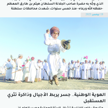
الذي وجَّه به حضرة صاحب الجلالة السلطان هيثم بن طارق المعظم
-حفظه الله ورعاه- منذ خمس سنوات، شهدت محافظات سلطنة
عمان نقلة نوعية وحراكا تنمويا متناسقا بين تنفيذ المشاريع
19 نوفمبر 2025
وتوسيعها والسرعة في إنجازها، مستندة إلى منح المحافظات
الاستقلالية...
الهوية الوطنية.. جسر يربط الأجيال وذاكرة تثري
المستقبل