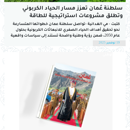
سلطنة عُمان تعزز مسار الحياد الكربوني
وتطلق مشروعات استراتيجية للطاقة
المتجددة والهيدروجين الأخضر
كتبت - مي الغدانية -تواصل سلطنة عمان خطواتها المتسارعة
نحو تحقيق أهداف الحياد الصفري للانبعاثات الكربونية بحلول
عام 2050، ضمن رؤية وطنية واضحة تستند إلى سياسات واقعية
وتكامل بين القطاعات الاقتصادية، وتشكل الطاقة المتجددة
19 نوفمبر 2025
والهيدروجين الأخضر أهم مرتكزات هذا التحول، حيث تعمل
الحكومة على إنشاء بنية متكاملة تضمن تنويع مصادر...
اليوم الوطني