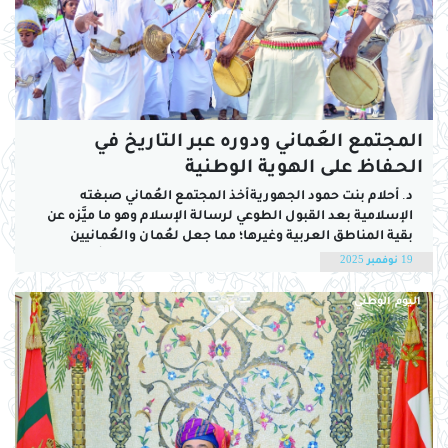
المجتمع العُماني ودوره عبر التاريخ في
الحـفاظ على الهوية الوطنية
د. أحلام بنت حمود الجهوريةأخذ المجتمع العُماني صبغته
الإسلامية بعد القبول الطوعي لرسالة الإسلام وهو ما ميَّزه عن
بقية المناطق العربية وغيرها؛ مما جعل لعُمان والعُمانيين
مكانة خاصة في تاريخ الإسلام منذ ظهوره، لا سيّما وأن دخولهم
19 نوفمبر 2025
في الدين الإسلامي واكب طردهم للفرس بشكلٍ نهائي. وكان
النبي -صلى الله عليه...
اليوم الوطني