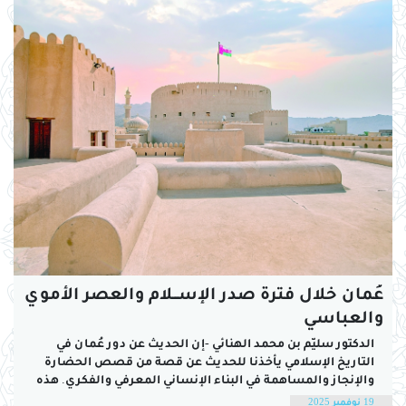
عُمان خلال فترة صدر الإســـلام والعصر الأموي
والعباسي
الدكتور سليّم بن محمد الهنائي -إن الحديث عن دور عُمان في
التاريخ الإسلامي يأخذنا للحديث عن قصة من قصص الحضارة
والإنجاز والمساهمة في البناء الإنساني المعرفي والفكري. هذه
القصة غفلت عنها بعض المدونات التاريخية التقليدية، لكنها
19 نوفمبر 2025