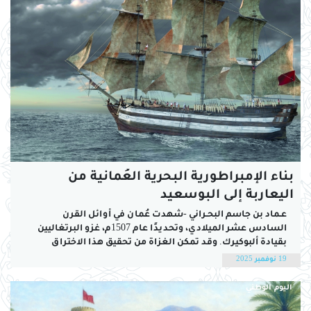
بناء الإمبراطورية البحرية العُمانية من
اليعاربة إلى البوسعيد
عـماد بن جاسم البحـراني -شهدت عُمان في أوائل القرن
السادس عشر الميلادي، وتحديدًا عام 1507م، غزو البرتغاليين
بقيادة ألبوكيرك. وقد تمكن الغزاة من تحقيق هذا الاختراق
بالاستفادة من حالة الضعف الداخلي والحروب الأهلية التي
19 نوفمبر 2025
سادت في أواخر عهد دولة النباهنة، ما سمح لهم بفرض
السيطرة على أجزاء واسعة من السواحل...
اليوم الوطني