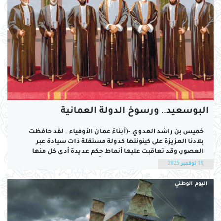
البوسعيد.. ورسوخ الدولة العمانية
خميس بن راشد العدوي -(أبناءَ عمان الأوفياء.. لقد حافظت
بلادنا العزيزة على كينونتها كدولة مستقلة ذات سيادة عبر
العصور، وقد تعاقبت عليها أنماط حكم عديدة أدى كل منها
دوره الحضاري وأمانته التاريخية. وإنَّنا نستذكر في هذا اليوم
19 نوفمبر 2025
الأغر قادة عُمان الأفذاذ على مر التاريخِ، قادة حملوا راية هذا
الوطن، ووحَّدوا...
اليوم الوطني