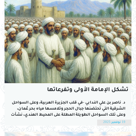
تشكل الإمامة الأولى وتفرعاتها
د. ناصر بن علي الندابي -في قلب الجزيرة العربية، وعلى السواحل
الشرقية التي تحتضنها جبال الحجر وتلامسها مياه بحر عُمان،
وعلى تلك السواحل الطويلة المطلة على المحيط الهندي، نشأت
عُمان ككيان سياسي واجتماعي مستقل له خصوصيته الفريدة،
19 نوفمبر 2025
وهي إحدى التجارب السياسية الضاربة في عمق التاريخ، فبينما
كانت أجزاء واسعة من...
اليوم الوطني