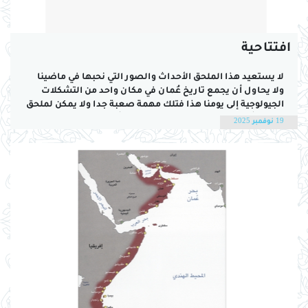
افتتاحية
لا يستعيد هذا الملحق الأحداث والصور التي نحبها في ماضينا
ولا يحاول أن يجمع تاريخ عُمان في مكان واحد من التشكلات
الجيولوجية إلى يومنا هذا فتلك مهمة صعبة جدا ولا يمكن لملحق
صحفي أن يقوم بها.. لكن الملحق يحاول أن يطرح سؤالا واحدا
19 نوفمبر 2025
بصيغ متعددة، كيف تشكّلت هذه البلاد، وكيف...
اليوم الوطني