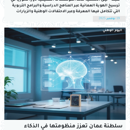
كتبت - ليلى الحسنية تتخذ المؤسسات التعليمية دورا محوريا في
ترسيخ الهوية العمانية عبر المناهج الدراسية والبرامج التربوية
التي تتكامل فيها المعرفة وعبر الاحتفالات الوطنية والزيارات
الميدانية والمعارض الثقافية ، كما يبرز دور المعلم باعتباره
19 نوفمبر 2025
نموذجا حيا يجسد القيم الوطنية في سلوكه وأدائه
اليومي.«عمان» سلطت الضوء على دور المؤسسات التعليمية...
اليوم الوطني
سلطنة عمان تعزز منظومتها في الذكاء