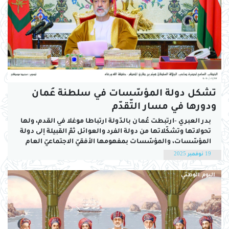
تشكل دولة المؤسّسات في سلطنة عُمان
ودورها في مسار التّقدّم
بدر العبري -ارتبطت عُمان بالدّولة ارتباطا موغلا في القدم، ولها
تحولاتها وتشكّلاتها من دولة الفرد والعوائل ثمّ القبيلة إلى دولة
المؤسّسات، والمؤسّسات بمفهومها الأفقيّ الاجتماعيّ العام
تطوّرت مع تطوّر الاجتماع البشريّ، فهي لم تولد مع نشأة الدّول
19 نوفمبر 2025
الحديثة أو المعاصرة، ولا مع فلسفات التّعاقد في عصر الأنوار،
فهناك أعراف اجتماعيّة...
اليوم الوطني