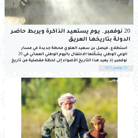
20 نوفمبر.. يـوم يستعيـد الذاكـرة ويربـط حاضـر
الدولـة بتاريخهـا العريـق
استطلاع ـ فيصل بن سعيد العلوي محطة جديدة في مسار
الوعي الوطني يشكّلها الاحتفال باليوم الوطني العماني في 20
نوفمبر، إذ يعيد هذا التاريخ الأضواء إلى لحظة مفصلية من تاريخ
عمان تمثلت في قيام الدولة البوسعيدية عام 1744، وهي اللحظة
19 نوفمبر 2025
التي دشنت مرحلة من الوحدة والاستقرار بعد فترات من
الاضطراب...
اليوم الوطني