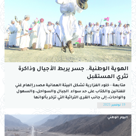
الهوية الوطنية.. جسر يربط الأجيال وذاكرة
تثري المستقبل
متابعة - خلود الفزارية تشكل البيئة العمانية مصدر إلهام غني
للفنانين والكتاب على حد سواء. الجبال والسواحل، والسهول
والواحات، إلى جانب القرى التراثية التي تزخر بألوانها
وتضاريسها وعاداتها وتقاليدها، تمنح الأعمال الفنية روح
19 نوفمبر 2025
المكان وتعزز الارتباط بالهوية الوطنية، ويساهم التراث في منح
العمل الفني بصمة مميزة، تعكس مدى ارتباط الفنان بمحيطه،
اليوم الوطني
وتتيح...