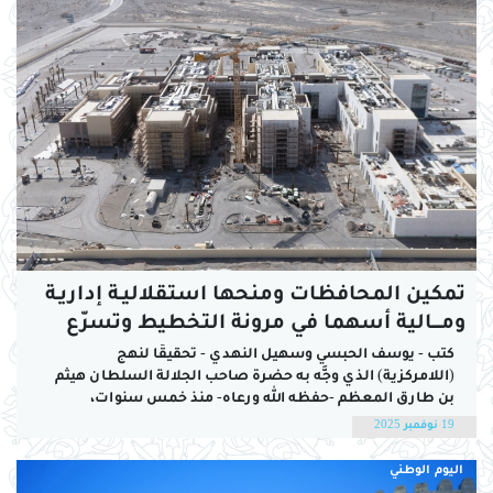
تمكين المحافظات ومنحها استقلاليـة إداريـة
ومــــالية أسهما في مرونة التخطيط وتسرّع
الإنجاز
كتب - يوسف الحبسي وسهيل النهدي - تحقيقًا لنهج
(اللامركزية) الذي وجَّه به حضرة صاحب الجلالة السلطان هيثم
بن طارق المعظم -حفظه الله ورعاه- منذ خمس سنوات،
شهدت محافظات سلطنة عمان نقلة نوعية وحراكا تنمويا
19 نوفمبر 2025
متناسقا بين تنفيذ المشاريع وتوسيعها والسرعة في إنجازها،
مستندة إلى منح المحافظات الاستقلالية...
اليوم الوطني