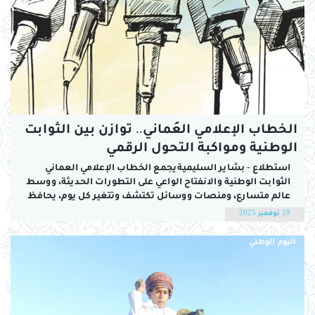
الخطاب الإعلامي العُماني.. توازن بين الثوابت
الوطنية ومواكبة التحول الرقمي
استطلاع - بشاير السليميةيجمع الخطاب الإعلامي العماني
الثوابت الوطنية والانفتاح الواعي على التطورات الحديثة، ووسط
عالم متسارع، ومنصات ووسائل تكتشف وتتغير كل يوم، يحافظ
الإعلام العماني على دوره في صون الهوية، وتعزيز الوعي،
19 نوفمبر 2025
ومواكبة التحول الرقمي دون التفريط بجوهر الرسالة. وبين
الأسس الراسخة التي وضعتها الدولة، وحضور «رؤية عُمان
اليوم الوطني
2040»،...