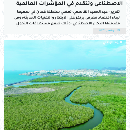
الاصطناعي وتتقدم في المؤشرات العالمية
تقرير - عبدالحميد القاسمي-تمضي سلطنة عُمان في سعيها
لبناء اقتصاد معرفي يرتكز على الابتكار والتقنيات الحديثة، وفي
مقدمتها الذكاء الاصطناعي، وذلك ضمن مستهدفات التحول
الوطني لـ«رؤية عُمان 2040». ويبرز الذكاء الاصطناعي اليوم كأحد
19 نوفمبر 2025
المحركات الرئيسة للتنمية المستدامة، وداعمًا لتعزيز الكفاءة
المؤسسية، وتمكين الكفاءات الوطنية من اكتساب المهارات
اليوم الوطني
المستقبلية التي تواكب...