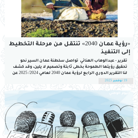
«رؤيـة عمـان 2040» تنتقـل مـن مرحلـة التخطيـط
إلـى التنفيـذ
تقرير - عبدالوهاب الهنائي تواصل سلطنة عمان السير نحو
تحقيق رؤيتها الطموحة بخطى ثابتة وتصميم لا يلين، وقد كشف
لنا التقرير الدوري الرابع لرؤية عمان 2040 لعامي 2024/ 2025 عن
تقدم لافت نحو تحقيق المستهدفات في 74% من مؤشرات
19 نوفمبر 2025
الرؤية، مما يعكس انتقال العمل من مرحلة التخطيط إلى التنفيذ
الفعلي،...
اليوم الوطني