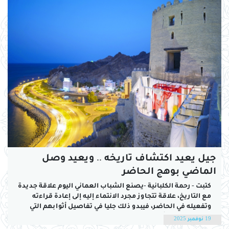
جيل يعيد اكتشاف تاريخه .. ويعيد وصل
الماضي بوهج الحاضر
كتبت - رحمة الكلبانية -يصنع الشباب العماني اليوم علاقة جديدة
مع التاريخ، علاقة تتجاوز مجرد الانتماء إليه إلى إعادة قراءته
وتفعيله في الحاضر، فيبدو ذلك جليا في تفاصيل أثوابهم التي
تستعيد ملامح أجدادهم، وفي نوتة اللبان التي تعبق في الأمكنة،
19 نوفمبر 2025
وفي الاحتفاء بالفنون والمرويات القديمة في قوالب حديثة