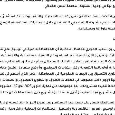
رار العمل في مشروعات البحيرة الكريستالية، ومشروعات رصف الطرق الداخ
وانية في ولاية السنينة الداعمة للأمن الغذائي.
جانب دعم مشاركة الشباب في التنمية من خلال المبادرات المجتمعية، لترسخ 
مية متوازنة ومستدامة.
ت
 بن سعيد الحجري محافظ الداخلية أن المحافظة ماضية في ترسيخ نهجٍ تنم
ية، وتعزيز جاهزية البنية الأساسية، ودعم التنمية الاقتصادية والاجتماعية
جيهات السامية لحضرة صاحب الجلالة السلطان هيثم بن طارق المعظم -حفظه
رة أولوياتها التنموية وفق احتياجات المجتمع. وأوضح سعادة الشيخ محافظ
مستوى التنسيق بين الجهات الحكومية في المحافظة، الأمر الذي أسهم في تس
ة الإجراءات، خصوصا في قطاعات الطرق، والتطوير الحضري، والخدمات الأ
مشاريع قيد التنفيذ، وأخرى مسندة، ومشاريع جرى استلامها ضمن خطط الأعوام 023
محافظة تعمل على تنمية بيئة الاستثمار عبر تعزيز المزايا التنافسية لولايا
توسيع الفرص الاقتصادية وتسهيل الاستثمارات المحلية والخارجية، وت