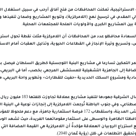
ه الاستراتيجية، تمكنت المحافظات من فتح آفاق أرحب في سبيل استغلال الإ
ي المقدم، في ترسيخ نهج (اللامركزية)، وتنويع المشاريع وضمان تنفيذها
بين المشاريع الكبرى والأولويات الملحة للمجتمعات المحلية.
لسعادة محافظو عدد من المحافظات أن اللامركزية مثلت نقطة تحول استرات
 وتسريع وتيرة الإنجاز في القطاعات الحيوية، وتذليل العقبات أمام الاستثم
ر التمكين تسارعا في مشاريع البنية اللوجستية كطريق السلطان فيصل ب
ضافة إلى الجاهزية التشغيلية للمستشفى المرجعي بخصب، أما في البريمي،
كما تواصل محافظة شمال الشرقية جهودها 
صطناعي، وفي جنوب الباطنة تُرجمت اللامركزية إلى إنجازات نوعية في البنية 
كالواجهات البحرية وممشى المدينة، واستقطاب 172 فرصة استثمارية جاهزة، مع د
استزراع الروبيان العملاقة مؤكدةً أن اللامركزية هي القيمة المضافة التي
حقيق التطلعات في ظل (رؤية عُمان 2040).