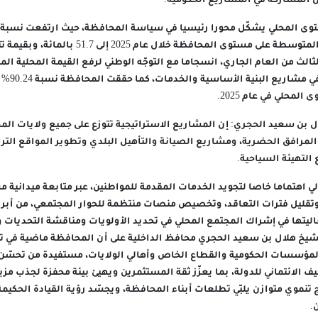
المشاركة في المشاريع الحكومية.
حتوى المحلي يشكّل محورا رئيسيا في سياسة المحافظة، حيث ارتفعت نسبة
لثالث من العام الجاري، انسجاما مع التوجّه الوطني لرفع القيمة المحلية الم
على الموردين 
لمحلي في عام 2025.
بن سعيد الحجري: إن المشاريع الاستراتيجية تتوزع على جميع ولايات ال
المرافق الحضرية، ومشاريع الصيانة والتأهيل البلدي وتطوير المواقع الت
 التهيئة السياحية.
 اهتماما خاصا لتجويد الخدمات المقدمة للمواطنين، عبر متابعة ميدانية مس
وتقليل فترات التعاقد، وتخصيص منصات منتظمة للحوار المجتمعي، من أبرز
اليتها في إشراك المجتمع المحلي في تحديد الأولويات ومناقشة التحديات 
لشيخ هلال بن سعيد الحجري محافظ الداخلية على أن المحافظة ماضية في ت
 المؤسسات الحكومية والقطاع الخاص وأهالي الولايات، مستفيدة من تحسّن
ف الائتماني للدولة، بما يعزّز ثقة المستثمرين ويهيئ بيئة محفزة لجذب مز
ج تنموي متوازن يلبّي تطلعات أبناء المحافظة، ويجسّد رؤية القيادة الحكيمة
.