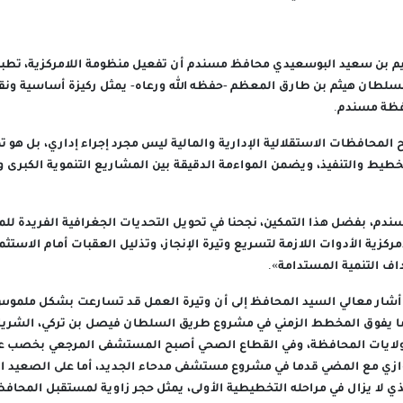
هيم بن سعيد البوسعيدي محافظ مسندم أن تفعيل منظومة اللامركزية، تطبيق
سلطان هيثم بن طارق المعظم -حفظه الله ورعاه- يمثل ركيزة أساسية ونق
فظة مسندم.
 المحافظات الاستقلالية الإدارية والمالية ليس مجرد إجراء إداري، بل هو 
تخطيط والتنفيذ، ويضمن المواءمة الدقيقة بين المشاريع التنموية الكبرى و
مسندم، بفضل هذا التمكين، نجحنا في تحويل التحديات الجغرافية الفريدة ل
امركزية الأدوات اللازمة لتسريع وتيرة الإنجاز، وتذليل العقبات أمام الاستثما
داف التنمية المستدامة».
 أشار معالي السيد المحافظ إلى أن وتيرة العمل قد تسارعت بشكل ملمو
دما يفوق المخطط الزمني في مشروع طريق السلطان فيصل بن تركي، الشريا
ولايات المحافظة، وفي القطاع الصحي أصبح المستشفى المرجعي بخصب على
توازي مع المضي قدما في مشروع مستشفى مدحاء الجديد، أما على الصعيد ا
ي لا يزال في مراحله التخطيطية الأولى، يمثل حجر زاوية لمستقبل المحاف