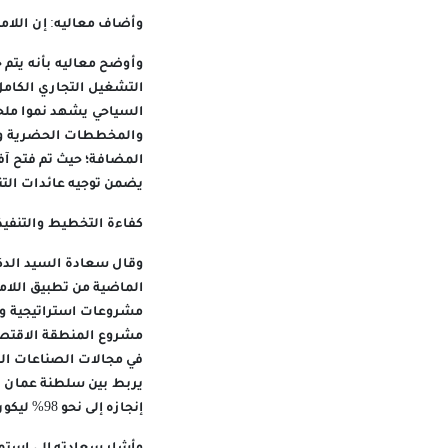
وأضاف معاليه: إن اللامر
وأوضح معاليه بأنه يتم 
التشغيل التجاري الكامل،
السياحي يشهد نموا ملح
والمخططات الحضرية والع
المضافة؛ حيث تم فتح آ
يضمن توجيه عائدات التن
كفاءة التخطيط والتنفيذ
وقال سعادة السيد الدك
الماضية من تطبيق اللام
مشروعات استراتيجية وا
مشروع المنطقة الاقتصاد
في مجالات الصناعات ال
يربط بين سلطنة عمان ود
إنجازه إلى نحو 98% ليكون وجهة حضرية متكاملة.