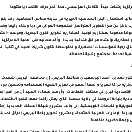
كزية رسّخت مبدأ التكامل المؤسسي، مما أثمر حراكا اقتصاديا متنوعا.
حاليا استكمال البنى الأساسية الحيوية في مدينة محاس الصناعية، وقد بلغ
 بالتزامن مع التطوير المتواصل لمنظومة الموانئ في دبا وبخاء وليما وكمزا
وظا مدفوعا بمشاريع نوعية، كمشاريع تطوير القرى البحرية، وموسم «الش
قارية، وإنشاء مرافق فندقية جديدة. وأكد معاليه على أهمية اللامركزية في
فاق رحبة للمؤسسات الصغيرة والمتوسطة لتكون شريكا أصيلا في تنفيذ الم
مية لخدمة المجتمع وتلبية تطلعاته.
تور حمد بن أحمد البوسعيدي محافظ البريمي: إن محافظة البريمي شهدت
ركزية حراكا تنمويا واسعا أسهم في تعزيز التنمية المستدامة وتحسين جودة 
قتصادية كبرى في مختلف القطاعات. وأوضح سعادة السيد أن من أهم الم
ية بنيابة الروضة في ولاية محضة الذي يمثل رافدا مهما للنمو الاقتصاد
تحويلية والخدمات اللوجستية، إلى جانب مشروع شبكة السكك الحديدية (حف
ولة الإمارات العربية المتحدة، ومشروع تطوير واحة البريمي (مركز المدي