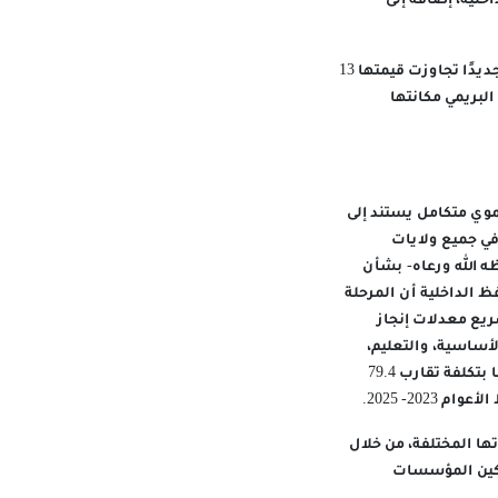
لية، إضافة إلى
وأكد سعادته أن اللامركزية مكّنت المحافظة من تعزيز كفاءة التخطيط والتنفيذ وجذب 23 استثمارًا جديدًا تجاوزت قيمتها 13
البريمي مكانتها
وي متكامل يستند إلى
 في جميع ولايات
 الله ورعاه- بشأن
 الداخلية أن المرحلة
ريع معدلات إنجاز
ساسية، والتعليم،
والصحة، وسجلت المحافظة تنفيذا لمشروعات بلغ مجموعها حتى نهاية أكتوبر 2025 نحو 137 مشروعا بتكلفة تقارب 79.4
2- 2025.
تها المختلفة، من خلال
مكين المؤسسات