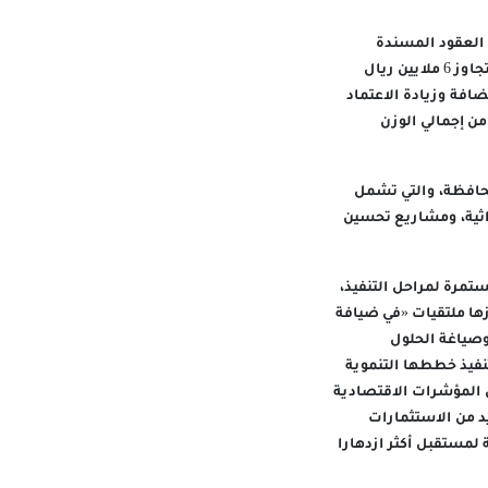
 العقود المسندة
للمؤسسات الصغيرة والمتوسطة على مستوى المحافظة خلال عام 2025 إلى 51.7 بالمائة، وبقيمة تتجاوز 6 ملايين ريال
ضافة وزيادة الاعتماد
المحليين في مشاريع البنية الأساسية والخدمات، كما حققت المحافظة نسبة 90.24% من إجمالي الوزن
محافظة، والتي تشمل
راثية، ومشاريع تحسين
تمرة لمراحل التنفيذ،
ها ملتقيات «في ضيافة
وصياغة الحلول
نفيذ خططها التنموية
 المؤشرات الاقتصادية
يد من الاستثمارات
 لمستقبل أكثر ازدهارا