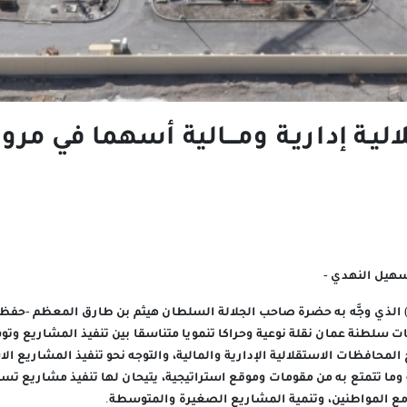
ة إداريـة ومــــالية أسهما في مرو
هيل النهدي -
ية) الذي وجَّه به حضرة صاحب الجلالة السلطان هيثم بن طارق المعظم -حفظ
لطنة عمان نقلة نوعية وحراكا تنمويا متناسقا بين تنفيذ المشاريع وت
 المحافظات الاستقلالية الإدارية والمالية، والتوجه نحو تنفيذ المشاريع ال
ا تتمتع به من مقومات وموقع استراتيجية، يتيحان لها تنفيذ مشاريع تسه
مع المواطنين، وتنمية المشاريع الصغيرة والمتوسطة.