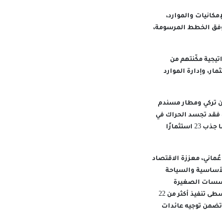
مكانيات والموارد،
 وفق الخطط المرسومة،
يجية مكّنتهم من
ار، وإدارة الموارد
ن تركي ومطار مسندم
 فقد تجسد الحراك في
مشروع المنطقة الاقتصادية ومشروع السكك الحديدية «حفيت للقطارات» وتطوير واحة البريمي، ما جذب 23 استثمارًا
لتنفيذ مشاريع عملاقة تجاوزت كلفتها 183 مليون ريال عُماني، معززة الاقتصاد
الأساسية والسياحة
عم ملحوظ للمؤسسات الصغيرة
والمتوسطة، وتعمل محافظتا الظاهرة والوسطى على استثمار مقوماتهما الفريدة، حيث تشهد الوسطى تنفيذ أكثر من 22
 تضمن توجيه عائدات