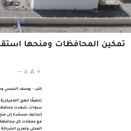
تمكين المحافظات ومنحها استقلاليـ
19 نوفمبر 2025
كتب - يوسف الحبسي وس
تحقيقًا لنهج (اللامركز
سنوات، شهدت محافظات س
إنجازها، مستندة إلى منح
مع ممكنات كل محافظة وم
المحلي وتعزيز الشراكة 