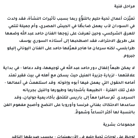
مراحل فنية
تميَّزت أعمال تحية حليم بالتنوُّع ربما بسبب تأثيرات النشأة، فقد ولدت
في السودان لأب يعمل ضابطًا في الجيش المصري، وأم جميلة تنتمي
للعرق الشركسي، وحين تعرفت على زوجها الفنان حامد عبد الله وضعها
على طريق الاحتراف، فقد اصطحبها إلى أستاذه السوري يوسف
طرابلسي، لكنه سرعان ما هاجر فعرَّفها حامد على الفنان اليوناني إليكو
جيروم.
لا يمكن طبعاً إغفال دور حامد عبد الله في توجيهها، وقد دعاها - في بداية
علاقتهما - لزيارة جزيرة المنيل حيث يسكن مع أهله في بيت فقير تمتد
أمامه الحقول التي يعمل فيها أبوه وإخوته. وقد استلهمتْ في أعمالها -
خلال تلك الفترة - الطبيعة بأشجارها وطيورها والنيل بجريانه
السرمدي. ثم سافرا معاً إلى باريس لتلتحق بأكاديمية جوليان، وقد
ساعدها الاحتكاك بفناني فرنسا وأوروبا على النضج وأصبح مفهوم الفن
بالنسبة لها أكثر اتساعاً وشمولاً.
مجموعات بشرية
لوحظ على لوحات تحية حليم في الأربعينيات - بحسب صديقها الناقد