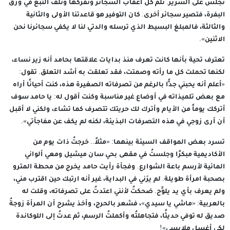
نجلس على السرير. نلم كل أعقاب السجائر ونفركها ونلف التبغ في ورق
البفرة، فتصير سجائر أخرى. كان التوفير هو قاعدتنا الأولى والثانية
والثالثة، فالمبلغ البسيط الذي ترسله والدتي لنا لا يكفي سجائرنا نحن
الاثنين».
تعترف تحية بأنها كانت تعرف منذ بدايات علاقتها بحامد أنه زير نساء،
لكنها تحملت كل ما رأته وصمتت، فقد تعلقت به أشد التعلق. تقول:
«أعلم أنه يحبني جدًّا بالرغم من تصرفاته الصغيرة هذه، كنت أحيانًا أراه
مع بعض تلميذاته في أوضاع غير مناسبة وكنت أقول له: يا حامد سوف
أتركك يوماً من الأيام وأترك لك حريتك تتصرف كما تشاء، ولكني لا أقبل
أن أرى زوجي في هذه التصرفات البذيئة، لكنه لم يكف عن مفاجأتي».
تسرد بعض المواقف السيئة بينهما: «مثلاً.. خرجتُ ذات يوم من
الأكاديمية مبكرًا وجلستُ في مقهى بحي سان ميشيل ومعي ألواني
المائية لأرسم باعة الشوارع. وفجأة رأيت حامد يخرج من محطة المترو
بصحبة امرأة طويلة. لم يرَني في البداية، غير أنه ارتبك حين اقترب مني،
ولم يعرف بأي يد يلوِّح. ضحكتُ لأنني اعتدتُ على تصرفاته، وقلت له
بالعربية: «ماشي يا سيدي»، فشعر بالحرج، وأخذ يشرح أن المرأة زوجةُ
صديق له توفي حديثًا، فتجاهلتُه وأكملتُ الرسم، ثم عدتُ إلى اللوكاندة
لكي أغسل ملابسي»!