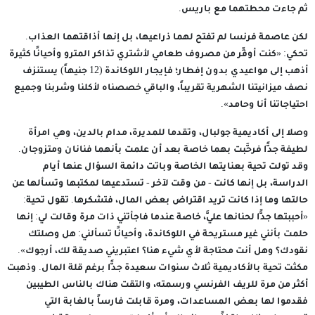
ثم جاءت محطتهما مع باريس.
لكن عاصمة فرنسا لم تفتح لهما ذراعيها، بل إنها أذاقتهما العذاب.
تحكي: «كنت أوفِّر من مصروف طعامي لأشتري تذاكر المترو وأحيانًا كثيرة
أذهب إلى مواعيدي بدون إفطار؛ فإيجار اللوكاندة (12 جنيهاً) يستنزف
نصف ميزانيتنا الشهرية تقريباً، والباقي خصصناه لأكلنا وشربنا وجميع
احتياجاتنا أنا وحامد».
وصلا إلى أكاديمية جولبال، وتقدما للمديرة، مدام بالدين، وهي امرأة
لطيفة جدًّا فرحَّبت بهما خاصة بعد أن علمت بأنهما فنانان ومتزوجان.
وقد تولت تحية بعنايتها الخاصة وباتت دائمة السؤال عنها أيام
الدراسة، بل إنها كانت - من وقت لآخر - تستدعيها لمكتبها وتسألها عن
حالتها وما إذا كانت تريد اقتراض بعض المال، فتشكرها. تقول تحية:
«أحببتها جدًّا لحنانها عليَّ، خاصة عندما فاجأتني ذات مرة وقالت لي: إنها
حلمت بأنني غير مستريحة في اللوكاندة، وأحيانًا تسألني: هل وصلتك
نقودك؟ وهل أنت محتاجة لأي شيء هنا؟ اعتبريني صديقة لك، أرجوك».
مكثت تحية بالأكاديمية ثلاث سنوات سعيدة جدًّا برغم قلة المال. وذهبت
أكثر من مرة للريف الفرنسي ورسمته، والتقت هناك بالناس الطيبين
فقدموا لها بعض المساعدات، ومرة قابلت فارساً بالغابة التي