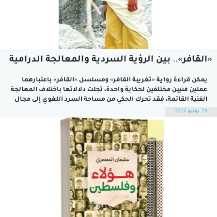
«القافر».. بين الرؤية السردية والمعالجة الدرامية
يمكن قراءة رواية «تغريبة القافر» ومسلسل «القافر» باعتبارهما
عملين فنيين مختلفين لحكاية واحدة، تجلت دلالاتها باختلاف المعالجة
الفنية القائمة، فقد تحرك الحكي من مساحة السرد اللغوي إلى مجال
التصوير الدرامي، هذا الانتقال لم يفقد النص أصله الواقعي، ومدلوله
29 يوليو 2026
الفني بشكل كلي. وإذا ما اعتبرنا مقولة سعيد بنكراد التي تعيد
صياغة...