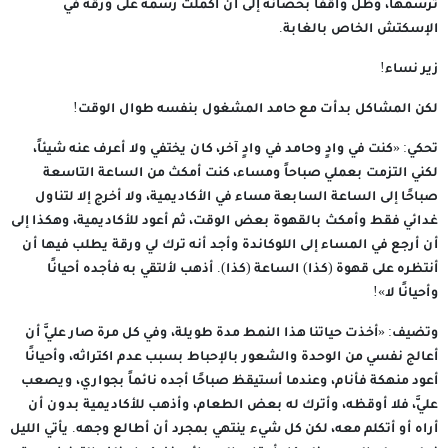
ترسمها، وظل واقفاً بحصانه إلى أن أكملت رسمه على ورقة في
الإسكتش الخاص بالغابة.
زير نساء!
لكن المشاكل بدأت مع حامد المشغول بنفسه طوال الوقت!
تحكي: «كنت في وادٍ وحامد في وادٍ آخر، كان يختفي ولا أعرف عنه شيئاً،
لكني التزمت بعملي صباحاً ومساء، كنت أمكث من الساعة التاسعة
صباحًا إلى الساعة السابعة مساء في الأكاديمية، ولا أخرج إلا لتناول
غدائي فقط وأمكث بالقهوة بعض الوقت، ثم أعود للأكاديمية، وهكذا إلى
أن أرجع في المساء إلى اللوكاندة وأجد أنه ترك لي ورقة يطلب فيها أن
أنتظره على قهوة (كذا) الساعة (كذا). أذهب لألتقي به فأجده أحيانًا
وأحيانًا لا»!
وتضيف: «أخذت حياتنا هذا النمط مدة طويلة، وفي كل مرة صار عليَّ أن
أعالج نفسي من الوحدة والشعور بالإحباط بسبب عدم اكتراثه، وأحيانًا
أعود منهكة فأنام، وعندما أستيقظ صباحًا أجده نائماً بجواري، ويصعب
عليَّ، فلا أوقظه، وأترك له بعض الطعام، وأذهب للأكاديمية بدون أن
أراه أو أتكلم معه، لكن كل شيء ينتهي بمجرد أن أطالع وجهه. يأتي الليل