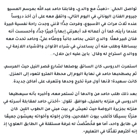
تواصل الحكي: «ذهبتُ مع والدي، وقابلنا حامد عبد الله بمرسم المسيو
جيروم الفنان اليوناني في اليوم التالي، واتفق معه على أن آخذ دروساً
عنده ثلاث مرات في الأسبوع، وفرحت جدًّا؛ لأنني وجدت راحة نفسية كبيرة
عندما رأيته، كما أن أعماله قد أبهرتني إبهاراً كبيرًا جدًّا، وأحسست أنه
فنان كبير فعلًا. والدي انتحى بحامد جانباً ووصَّاه عليَّ، وحامد تحدث معه
ببساطة وطلب منه أن يساعدني في شراء الألوان والأشياء اللازمة لي،
ووالدي استراح له وقال: باين عليه ابن حلال»..
استمرت الدروس، كان السائق يوصلها لشارع قصر النيل حيث المرسم،
ثم يصطحبها حامد في نهاية اليوم إلى محطة المترو لتعود إلى المنزل.
كانت سعيدة؛ لأنها أول مرة تخرج وحدها وتتعرف على أماكن جديدة.
بعد ذلك طلب حامد من والدها أن تستمر معه، وأخبره بأنه سيعطيها
الدروس في منزله بالمنيل، فوافق. تقول: «أخذني حامد لمقابلة أسرته في
منزله بجزيرة الروضة حيث تعيش في بيت مبني من الطوب اللبِن. كان
منزلًا بسيطًا كأغلب بيوت الفلاحين، وكان إخوته وأخواته يعيشون جميعًا
في طابق واحد، أما هو فخُصِّصَتْ له غرفة مستقلة في الطابق العلوي؛ إذ
إنه أكثرهم تقدُّمًا في التعليم».