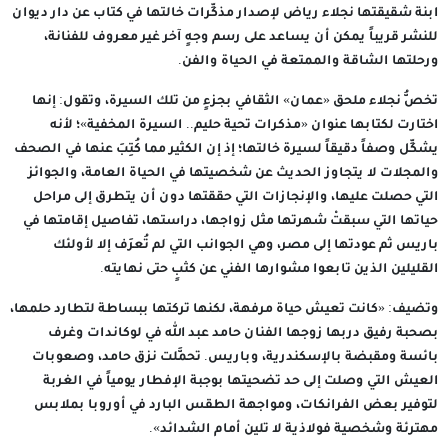
ابنة شقيقتها نجلاء رياض لإصدار مذكِّرات خالتها في كتاب عن دار ديوان
للنشر قريباً يمكن أن يساعد على رسم وجهٍ آخر غير معروف للفنانة،
ورحلتها الشاقة والممتعة في الحياة والفن.
تخصُّ نجلاء ملحق «عمان» الثقافي بجزءٍ من تلك السيرة، وتقول: إنها
اختارت لكتابها عنوان «مذكرات تحية حليم.. السيرة المخفية»؛ لأنه
يشكِّل وصفاً دقيقاً لسيرة خالتها؛ إذ إن الكثير مما كُتِبَ عنها في الصحف
والمجلات لا يتجاوز الحديث عن شخصيتها في الحياة العامة، والجوائز
التي حصلت عليها، والإنجازات التي حققتها دون أن يتطرق إلى مراحل
حياتها التي سبقتْ شهرتها مثل زواجها، دراستها، تفاصيل إقامتها في
باريس ثم عودتها إلى مصر، وهي الجوانب التي لم تُعرَف إلا لأولئك
القليلين الذين تابعوا مشوارها الفني عن كثبٍ حتى نهايته.
وتضيف: «كانت تعيش حياة مرفهة، لكنها تركتها ببساطة لتطارد حلمها،
بصحبة رفيق دربها زوجها الفنان حامد عبد الله في لوكاندات وغرف
بائسة ومقبضة بالإسكندرية، وباريس. تحمَّلت نزق حامد، وصعوبات
العيش التي وصلت إلى حد تضحيتها بوجبة الإفطار يومياً في الغربة
لتوفير بعض الفرانكات، ومواجهة الطقس البارد في أوروبا بملابس
مهترئة وشخصية فولاذية لا تلين أمام الشدائد».