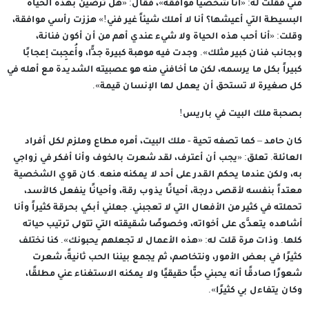
مني فقلت له: «أنا شخصيًا موافقة»، فقال: «هل ترضين بهذه الحياة
البسيطة التي أعيشها؟ أنا لا أملك شيئاً غير فني!» هززت رأسي موافقة،
وقلت: «أنا أحب هذه الحياة ولا شيء عندي أهم من أن أكون فنانة،
وبجانب فنان كبير مثلك». وجدت فيه موهبة كبيرة جدًّا، وأُعجِبت إعجابًا
كبيراً بكل ما يرسمه، لكن ما أخافني منه هو عصبيته الشديدة مع أهله في
كل صغيرة لا تستحق أن يعمل لها الإنسان قيمة».
بصحبة ملك البيت في باريس!
كان حامد – كما تصفه تحية - ملك البيت، أمره مطاع وملزم لكل أفراد
العائلة. تعلق: «يجب أن أعترف، لقد شعرت بالخوف وأنا أفكر في زواجي
به، ولكن عندما يحكم القدر على أحد لا يمكنه منعه. كان قوي الشخصية
معتداً بنفسه لأقصى درجة، أحيانًا يذوب رقة، وأحيانًا ينفعل كالأسد،
تحملته في كثير من الأفعال التي لا تعجبني. جعلني أبكي بحرقة كثيراً وأنا
أشاهده يتعدَّى على أخواته، وخصوصًا شقيقته التي تتولى ترتيب حياته
كلها. وذات مرة قلت له: «هذه الأعمال لا تجعلهم يحبونك». كنا نختلف
كثيرًا في بعض الأمور، ونتخاصم، ثم يجمع بيننا الحب ثانيةً، شعرت
شعورًا صادقًا أنه يحبني حبًّا حقيقيًا ولا يمكنه الاستغناء عني مطلقًا،
وكان يتفاءل بي كثيرًا».