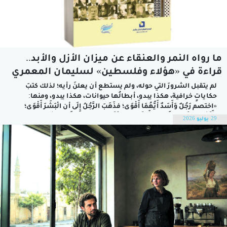
ما رواه النمر والعنقاء عن ميزان الأزل والأبد..
قراءة في «هؤلاء وفلسطين» لسليمان المعمري
لم يتقبل الشرورَ التي حوله، ولم يستطع أن يعلنَ رأيه؛ لذلك كتبَ
حكاياتٍ خرافية، هكذا يبدو، أبطالُها حيوانات، هكذا يبدو، ومنها:
«اختصم رَجُلٌ وَأَسَدٌ أَيُّهُمَا أَقْوَى؛ فذَهَبَ الرَّجُلُ إِلَى أن الْبَشَرَ أَقْوَى؛
لِأَنَّهُمْ يَحْظَوْنَ بِنَصِيبٍ أَوْفَرَ مِنَ الذَّكَاءِ. ثم صَاحَ: «تَعَالَ الْآنَ مَعِي،
29 يوليو 2026
وَسَوْفَ أُثْبِتُ لَكَ حَالًا أَنِّي عَلَى حَقٍّ»....