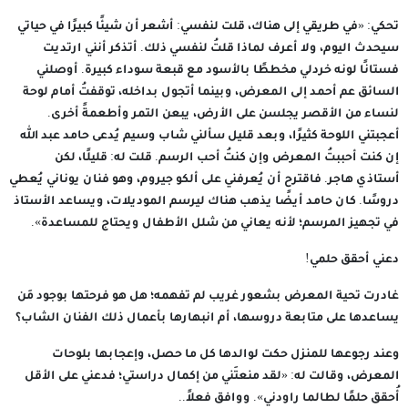
تحكي: «في طريقي إلى هناك، قلت لنفسي: أشعر أن شيئًا كبيرًا في حياتي
سيحدث اليوم، ولا أعرف لماذا قلتُ لنفسي ذلك. أتذكر أنني ارتديت
فستانًا لونه خردلي مخططًا بالأسود مع قبعة سوداء كبيرة. أوصلني
السائق عم أحمد إلى المعرض، وبينما أتجول بداخله، توقفتُ أمام لوحة
لنساء من الأقصر يجلسن على الأرض، يبعن التمر وأطعمةً أخرى.
أعجبتني اللوحة كثيرًا، وبعد قليل سألني شاب وسيم يُدعى حامد عبد الله
إن كنت أحببتُ المعرض وإن كنتُ أحب الرسم. قلت له: قليلًا، لكن
أستاذي هاجر. فاقترح أن يُعرفني على ألكو جيروم، وهو فنان يوناني يُعطي
دروسًا. كان حامد أيضًا يذهب هناك ليرسم الموديلات، ويساعد الأستاذ
في تجهيز المرسم؛ لأنه يعاني من شلل الأطفال ويحتاج للمساعدة».
دعني أحقق حلمي!
غادرت تحية المعرض بشعور غريب لم تفهمه؛ هل هو فرحتها بوجود مَن
يساعدها على متابعة دروسها، أم انبهارها بأعمال ذلك الفنان الشاب؟
وعند رجوعها للمنزل حكت لوالدها كل ما حصل، وإعجابها بلوحات
المعرض، وقالت له: «لقد منعتَني من إكمال دراستي؛ فدعني على الأقل
أُحقق حلمًا لطالما راودني». ووافق فعلاً..