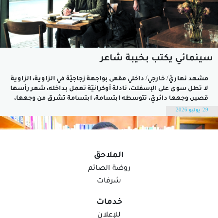
سينمائي يكتب بخيبة شاعر
مشهد نهاريّ/ خارجي/ داخلي مقهى بواجهة زجاجيّة في الزاوية، الزاوية
لا تطل سوى على الإسفلت، نادلة أوكرانيّة تعمل بداخله، شعر رأسها
قصير، وجهها دائريّ، تتوسطه ابتسامة، ابتسامة تشرق من وجهها،
ابتسامة لا تدرك معناها، ابتسامة محايدة ومخاتلة، موسيقى ذات
29 يوليو 2026
نكهة إفريقيّة تهطل من سقف المقهى، يدخل رجل إلى...
الملاحق
روضة الصائم
شرفات
خدمات
للإعلان