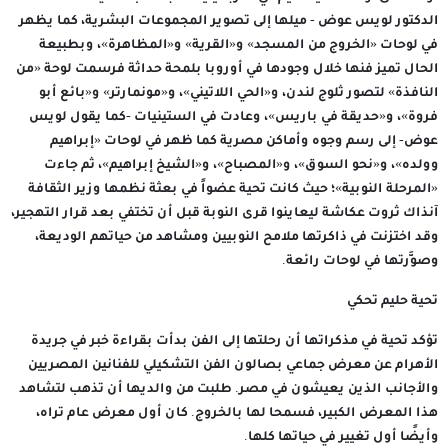
الدكتور لويس عوض - ميلها إلى تصوير المجموعات البشرية، كما يظهر
في لوحات «الخروج من المسجد» و«القرية» و«المظاهرة»، وبطبيعة
الحال تميز فنها خلال وجودها في أوروبا بلمحة حداثة فرسمت لوحة «من
النافذة» لتصور ثلوج لندن، و«الحي اللاتيني»، و«مونمارتر» و«بائع أبو
فروة»، و«حديقة في باريس»، وعادت في الستينيات -كما يقول لويس
عوض- إلى رسم وجوه وأماكن مصرية كما ظهر في لوحات «إبراهيم
وولده»، و«نحو السوق»، و«المصباح»، و«الشيخ إبراهيم»، ثم جاءت
«المرحلة النوبية»؛ حيث كانت تحية عضواً في بعثة نظمها وزير الثقافة
آنذاك ثروت عكاشة ليعاينوا قرى النوبة قبل أن تختفي بعد قرار التهجير،
وقد اختزنت في ذاكرتها ملامح النوبيين ومشاهد من حياتهم الوديعة،
وصوَّرتها في لوحات رائعة.
تحية حليم تحكي
تؤكد تحية في مذكراتها أن رحلتها إلى الفن بدأت بقراءة خبر في جريدة
الأهرام عن معرض جماعي بصالون الفن التشكيلي للفنانين المصريين
والأجانب الذين يعيشون في مصر. طلبت من والديها أن تذهب لتشاهد
هذا المعرض الكبير، فسمحا لها بالخروج. كان أول معرض عام تراه،
وأيضًا أول تغيير في حياتها كلها.