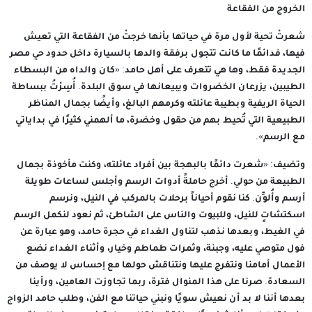
الخروج من الفقاعة
شعرتْ تحية لأول مرة في حياتها بأنها خرجتْ من الفقاعة التي تعيش
فيها، فدائمًا ما كانت تتجول برفقة والدها بالسيارة داخل حدود حي مصر
الجديدة فقط، وها هي تتعرف على أهل حامد: «كان والداه من البسطاء
الطيبين، يزرعان الخضروات ويبيعانها في سوق البلدة. أُسِرْتُ ببساطة
الحياة الريفية وبطيبة عائلته وكرمهم البالغ، وأيضًا بجمال المناظر
الطبيعية التي تُحيط بهم من حقول وخضرة، ما ألهمني كثيرًا في بداياتي
مع الرسم».
وتضيف: «شعرت دائمًا بالبهجة بين أفراد عائلته، وكنت مأخوذة بجمال
الطبيعة من حولي. أخرج حاملةً أدوات الرسم وأجلس لساعات طويلة
أرسم وأُلوِّن. كنا نقوم أحياناً برحلات بالمركب في النيل، ونرسم
اسكتشاتٍ للنيل، وللبيوت والناس على الشاطئ، ثم نعود لنكمل الرسم
في الغيط، وبعدها نذهب لتناول الغداء في حجرة حامد، وهو عبارة عن
فول متوصي عليه، وجبنة، وثمرات طماطم وخيار، وأثناء الغداء نضع
الأعمال أمامنا ونتفرج عليها ونتناقش حولها مع إحساس لا يوصف من
السعادة. صرنا على هذا المنوال فترة، ربما تجاوزت العامين، ورأينا
بعدها أننا لا بد أن نعيش سويًا ونبني حياتنا مع الفن، وطلب حامد الزواج