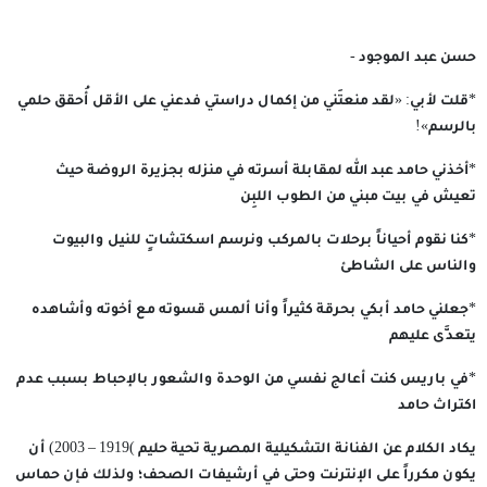
حسن عبد الموجود -
*قلت لأبي: «لقد منعتَني من إكمال دراستي فدعني على الأقل أُحقق حلمي
بالرسم»!
*أخذني حامد عبد الله لمقابلة أسرته في منزله بجزيرة الروضة حيث
تعيش في بيت مبني من الطوب اللبِن
*كنا نقوم أحياناً برحلات بالمركب ونرسم اسكتشاتٍ للنيل والبيوت
والناس على الشاطئ
*جعلني حامد أبكي بحرقة كثيراً وأنا ألمس قسوته مع أخوته وأشاهده
يتعدَّى عليهم
*في باريس كنت أعالج نفسي من الوحدة والشعور بالإحباط بسبب عدم
اكتراث حامد
يكاد الكلام عن الفنانة التشكيلية المصرية تحية حليم )1919 – 2003) أن
يكون مكرراً على الإنترنت وحتى في أرشيفات الصحف؛ ولذلك فإن حماس