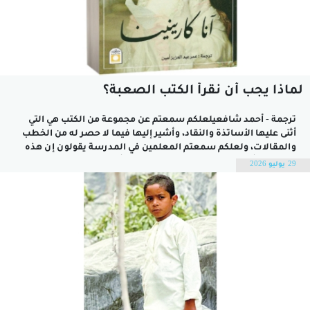
لماذا يجب أن نقرأ الكتب الصعبة؟
ترجمة - أحمد شافعيلعلكم سمعتم عن مجموعة من الكتب هي التي
أثنى عليها الأساتذة والنقاد، وأشير إليها فيما لا حصر له من الخطب
والمقالات، ولعلكم سمعتم المعلمين في المدرسة يقولون إن هذه
الكتب من أعظم الأعمال الأدبية في العالم.أتحدث هنا عن نصوص من
29 يوليو 2026
قبيل (موبي ديك) لملفيل، و(الكبرياء والهوى) لأوستن...