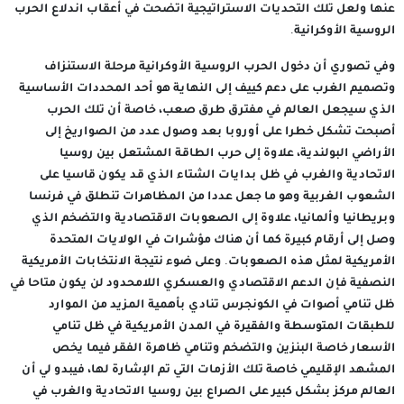
عنها ولعل تلك التحديات الاستراتيجية اتضحت في أعقاب اندلاع الحرب
الروسية الأوكرانية.
وفي تصوري أن دخول الحرب الروسية الأوكرانية مرحلة الاستنزاف
وتصميم الغرب على دعم كييف إلى النهاية هو أحد المحددات الأساسية
الذي سيجعل العالم في مفترق طرق صعب، خاصة أن تلك الحرب
أصبحت تشكل خطرا على أوروبا بعد وصول عدد من الصواريخ إلى
الأراضي البولندية، علاوة إلى حرب الطاقة المشتعل بين روسيا
الاتحادية والغرب في ظل بدايات الشتاء الذي قد يكون قاسيا على
الشعوب الغربية وهو ما جعل عددا من المظاهرات تنطلق في فرنسا
وبريطانيا وألمانيا، علاوة إلى الصعوبات الاقتصادية والتضخم الذي
وصل إلى أرقام كبيرة كما أن هناك مؤشرات في الولايات المتحدة
الأمريكية لمثل هذه الصعوبات. وعلى ضوء نتيجة الانتخابات الأمريكية
النصفية فإن الدعم الاقتصادي والعسكري اللامحدود لن يكون متاحا في
ظل تنامي أصوات في الكونجرس تنادي بأهمية المزيد من الموارد
للطبقات المتوسطة والفقيرة في المدن الأمريكية في ظل تنامي
الأسعار خاصة البنزين والتضخم وتنامي ظاهرة الفقر فيما يخص
المشهد الإقليمي خاصة تلك الأزمات التي تم الإشارة لها، فيبدو لي أن
العالم مركز بشكل كبير على الصراع بين روسيا الاتحادية والغرب في