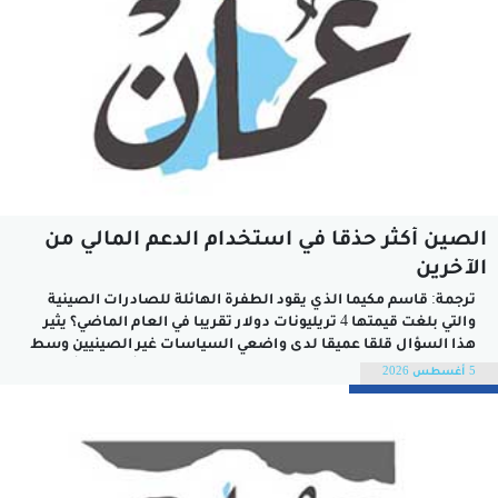
الصين أكثر حذقا في استخدام الدعم المالي من
الآخرين
ترجمة: قاسم مكيما الذي يقود الطفرة الهائلة للصادرات الصينية
والتي بلغت قيمتها 4 تريليونات دولار تقريبا في العام الماضي؟ يثير
هذا السؤال قلقا عميقا لدى واضعي السياسات غير الصينيين وسط
مخاوف من «صدمة صينية» ثانية.هذا موضوع ظللت أفكر فيه أنا
5 أغسطس 2026
بنفسي مؤخرا بعدما تجولت عبر الصين في قافلة «طريق الحرير»...