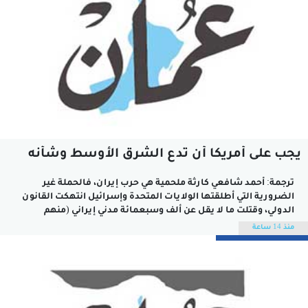
يجب على أمريكا أن تدع الشرق الأوسط وشأنه
ترجمة: أحمد شافعي كارثة ملحمية هي حرب إيران، فالحملة غير
الضرورية التي أطلقتها الولايات المتحدة وإسرائيل انتهكت القانون
الدولي، وقتلت ما لا يقل عن ألف وسبعمائة مدني إيراني (منهم
ثلاثمائة وسبعة من الأطفال)، وتسببت في إلحاق الضرر بالبنية
منذ 14 ساعة
الأساسية المدنية، وتعميق الاضطراب الإقليمي. وتسبب رد إيران في
مصرع ثمانية عشرة من...