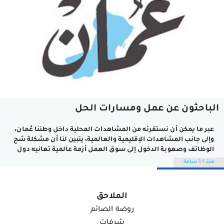
الباحثون عن عمل ومسارات الحل
عبر ما يمكن أن نستقرئه من المشاهدات المحلية داخل وطننا عُمان،
وإلى جانب المشاهدات الإقليمية والعالمية، يتبين لنا أن مشكلة شح
الوظائف وصعوبة الدخول إلى سوق العمل أزمة عالمية تعانيه دول
كثيرة، ويكاد أن بعض الدول الإقليمية تسجل معدلات أعلى من
منذ 14 ساعة
سلطنة عُمان في أعداد الباحثين عن عمل. ولست بصدد...
الملاحق
روضة الصائم
شرفات