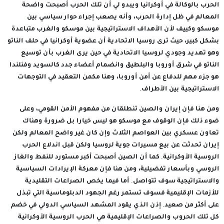
الحرب بالوكالة في أوكرانيا ويبدو لي أن تلك الحرب أصبحت واضحة
المعالم في ظل إدارة الحرب، وأنه يصعب إجراء حوار سياسي بين
موسكو وكييف لأن الأهداف الاستراتيجية بين موسكو والغرب متباعدة
بشكل كبير، حيث ترى روسيا الاتحادية أن عضوية أوكرانيا في حلف الناتو
وهو تهديد وجودي لروسيا الاتحادية في حين يرى الغرب بأن توسيع
الناتو في شرق أوروبا والبلطيق وانضمام أعضاء جدد كالسويد وفنلندا
هو جزء مهم للدفاع عن أمن أوروبا، وهنا مكمن التعقيد في التوجهات
الاستراتيجية بين الأطراف.
ومن هنا فإن إيران والصين تنطلقان من مفهوم الأمن القومي، وعلى
ضوء ذلك فإن الوقوف مع موسكو هو ليس خيارا بل ضرورة وهناك
تعاون عسكري بين العواصم الثلاث وإن كان غير واضح المعالم ولكن
إيران تحدثت عن بيع مسيرات جوية لروسيا ولكن قبل اندلاع الحرب
الروسية الأوكرانية. كما أن الصين أصبحت أكبر مستورد للنفط والغاز
الروسي وبأسعار تفضيلية، ومن هنا فإن معركة الإيرادات السياسية
والاستراتيجية سوف تتواصل. أما فيما يخص الصراعات التقليدية
للأزمات الإقليمية فسوف تستمر رغم الجهود الدبلوماسية التي تبذل
على أكثر من صعيد. إذن الذي يقود المشهد السياسي الدولي في خضم
كل تلك الحروب والصراعات الإقليمية هي الحرب الروسية الأوكرانية