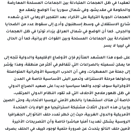
تعقيدا في ظل الهجمات المتبادلة بين الجماعات المسلحة المعارضة
والحكومة في مقديشو، وفي شمال سوريا بدأ الوضع يتعقد مع
الهجمات الجوية التركية على الأكراد بعد التفجير الإرهابي الذي شهده
شارع الاستقلال في وسط إسطنبول وأدى إلى سقوط عدد من الضحايا
والجرحى. كما أن الوضع في شمال العراق يزداد توترا في ظل الهجمات
المتبادلة بين الجماعات المسلحة وبين القوات الإيرانية، كما أن الحال
في ليبيا لا يسر.
على ضوء هذا المشهد المتأزم فإن الأوضاع الإقليمية والدولية تتجه إلى
ما يمكن تسميته بالصراعات التي تتفاقم في أكثر من منطقة، وهذا يؤشر
إلى جملة من المعطيات، وهي أن الحرب الروسية الأوكرانية المتواصلة
ودخولها مرحلة الاستنزاف وتدمير البنى الأساسية خاصة في المدن
الأوكرانية سوف توجد واقعا سياسيا جديدا على صعيد الصراع الدولي
في ظل ظهور ملامح الأحلاف التي قد تقود النظام الدولي المرتقب،
خاصة أن هناك استشعارا بالخطر الأمني لروسيا الاتحادية، وحتى الصين
وإيران هذه الدول الثلاث مشتبكة استراتيجيا مع الولايات المتحدة
الأمريكية والدول الغربية، حيث إن خطر تمدد حلف الناتو إلى الجغرافيا
الروسية يشكل تهديدا أمنيا مباشرا خاصة وأن التصريحات الأخيرة
لأمين حلف الناتو يتحدث عن ضرورة حتمية لوجود كييف في الحلف بصرف