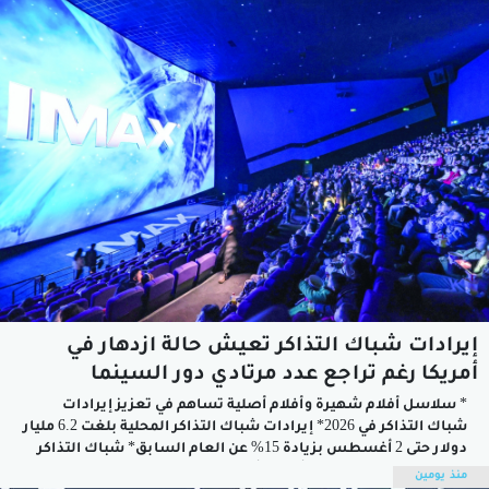
المحتوى القصير مع تيك توك.وبموجب الاتفاق سيصبح المحتوى
الذي ينشئه معجبو...
إيرادات شباك التذاكر تعيش حالة ازدهار في
أمريكا رغم تراجع عدد مرتادي دور السينما
* سلاسل أفلام شهيرة وأفلام أصلية تساهم في تعزيز إيرادات
شباك التذاكر في 2026* إيرادات ⁠شباك التذاكر المحلية بلغت 6.2 مليار
دولار حتى 2 أغسطس بزيادة 15% عن العام السابق* شباك التذاكر
الأمريكي يتجه نحو تحقيق أفضل أداء سنوي ​منذ انتهاء
منذ يومين