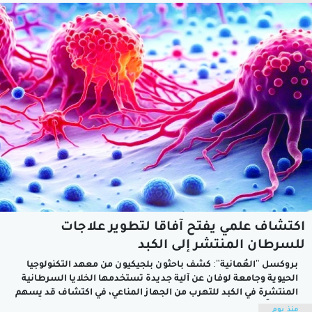
خلال الحفل الذي أقيم في الهواء الطلق، وشكل ظهورها أول أبرز
محطات المهرجان الذي تستمر فعالياته 11 يوما.ويتنافس 17 فيلما
على...
اكتشاف علمي يفتح آفاقًا لتطوير علاجات
للسرطان المنتشر إلى الكبد
بروكسل "العُمانية": كشف باحثون بلجيكيون من معهد التكنولوجيا
الحيوية وجامعة لوفان عن آلية جديدة تستخدمها الخلايا السرطانية
المنتشرة في الكبد للتهرب من الجهاز المناعي، في اكتشاف قد يسهم
مستقبلًا في تطوير علاجات مبتكرة للحد من انتشار السرطان.وأوضح
منذ يوم