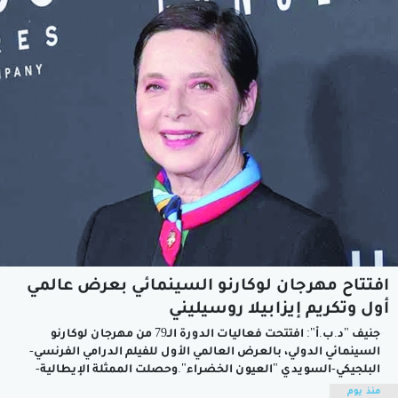
الجائحة"رويترز": ​شهد شباك التذاكر في الولايات المتحدة أفضل
افتتاح...
افتتاح مهرجان لوكارنو السينمائي بعرض عالمي
أول وتكريم إيزابيلا روسيليني
جنيف "د.ب.أ": افتتحت فعاليات الدورة الـ79 من مهرجان لوكارنو
السينمائي الدولي، بالعرض العالمي الأول للفيلم الدرامي الفرنسي-
البلجيكي-السويدي "العيون الخضراء".وحصلت الممثلة الإيطالية-
الأمريكية إيزابيلا روسيليني على جائزة التميز تكريما لمسيرتها الفنية،
منذ يوم