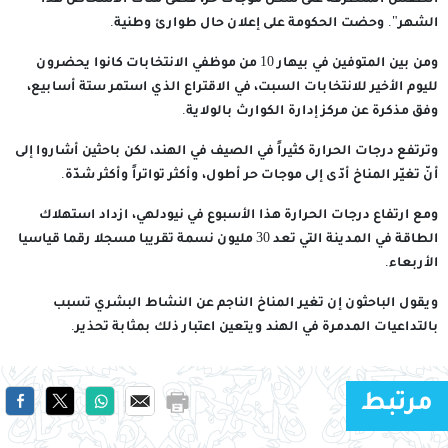
الطقس المتطرفة على شكل موجات حر، قضى مئات الأشخاص هذا
الشهر". وحضت الحكومة على إعلان حال طوارئ وطنية.
ومن بين المتوفين في بيهار 10 من موظفي الانتخابات كانوا يحضرون
لليوم الأخير للانتخابات السبت، في الاقتراع الذي استمر ستة أسابيع،
وفق مذكرة عن مركز إدارة الكوارث بالولاية.
وترتفع درجات الحرارة كثيراً في الصيف في الهند، لكن باحثين أشاروا إلى
أنّ تغيّر المناخ أدّى إلى موجات حر أطول، وأكثر تواتراً وأكثر شدّة.
ومع ارتفاع درجات الحرارة هذا الأسبوع في نيودلهي، ازداد استهلاك
الطاقة في المدينة التي تعد 30 مليون نسمة تقريبا مسجلا رقما قياسيا
الأربعاء.
ويقول الباحثون إن تغير المناخ الناجم عن النشاط البشري تسبب
بالتداعيات المدمرة في الهند ويتعين اعتبار ذلك بمثابة تحذير.
مرتبط