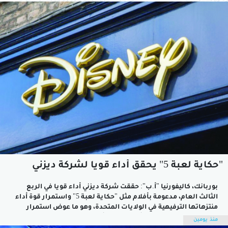
"حكاية لعبة 5" يحقق أداء قويا لشركة ديزني
بوربانك، كاليفورنيا "أ.ب": حققت شركة ديزني أداء قويا في الربع
الثالث العام، مدعومة بأفلام مثل "حكاية لعبة 5" واستمرار قوة أداء
منتزهاتها الترفيهية في الولايات المتحدة، وهو ما عوض استمرار
ضعف السياحة الدولية.وأعلنت ديزني أيضا عن اتفاق عالمي لمشاركة
منذ يومين