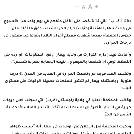
31 مايو 2024
بانتا"أ ف ب": لقي 14 شخصا على الأقل حتفهم في يوم واحد هذا الأسبوع
في ولاية بيهار الهندية (جنوب) جراء الحر الشديد، وفق ما أفاد بيان
حكومي الجمعة، بعدما شهدت معظم أجزاء البلاد ارتفاعا غير معهود في
درجات الحرارة.
وأفادت هيئة إدارة الكوارث في ولاية بيهار "وفق المعلومات الواردة حتى
اللحظة، توفي 14 شخصا بالمجموع .. نتيجة الإصابة بضربة شمس".
وتشهد الهند موجة حر وتخطت الحرارة في العديد من المدن 45 درجة
مئوية. وباستثناء بيهار لم تنشر السلطات حصيلة الوفيات على مستوى
البلاد.
وقالت المحكمة العليا في ولاية راجستان (غرب) التي سجلت أعلى درجات
حرارة في الأيام الأخيرة إن السلطات لم تتخذ التدابير المناسبة لحماية
الناس من الحرّ.
وذكرت المحكمة قبل الإعلان عن الوفيات في بيهار أنه "بسبب ظواهر