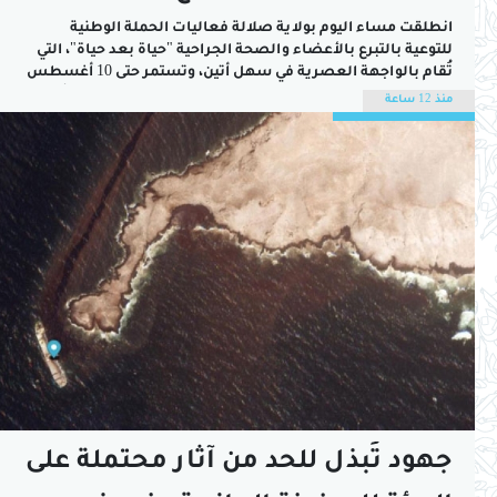
انطلقت مساء اليوم بولاية صلالة فعاليات الحملة الوطنية
للتوعية بالتبرع بالأعضاء والصحة الجراحية "حياة بعد حياة"، التي
تُقام بالواجهة العصرية في سهل أتين، وتستمر حتى 10 أغسطس
الجاري، بالتزامن مع موسم خريف ظفار، بهدف نشر الوعي بأهمية
منذ 12 ساعة
التبرع بالأعضاء وتعزيز الثقافة الصحية والوقائية لدى مختلف
فئات المجتمع.رعى افتتاح الحملة صاحب...
جهود تُبذل للحد من آثار محتملة على