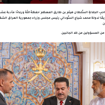
احبِ الجلالةِ السُّلطان هيثم بن طارق المعظم /حفظهُ اللهُ ورعاهُ/ مأدبة
ريمًا لدولة محمد شياع السُّوداني رئيس مجلس وزراء جمهورية العراق الشق
ن.
من المسؤولين من كلا الجانبين.