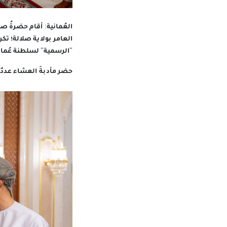
العُمانية: أقام حضرةُ ص
العامر بولاية صلالة؛ تك
"الرسمية" لسلطنة عُما
حضر مأدبةَ العشاء عددٌ 