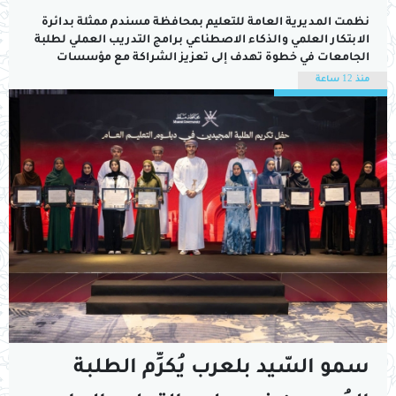
مسندم
نظمت المديرية العامة للتعليم بمحافظة مسندم ممثلة بدائرة
الابتكار العلمي والذكاء الاصطناعي برامج التدريب العملي لطلبة
الجامعات في خطوة تهدف إلى تعزيز الشراكة مع مؤسسات
التعليم العالي وتنمية قدرات الطلبة في مجالات الابتكار والذكاء
منذ 12 ساعة
الاصطناعي والتقنيات الحديثة وإعدادهم بما يتواكب مع متطلبات
سوق العمل والمهارات المستقبلية.وتُنفذ البرامج التدريبية في
مركز...
سمو السّيد بلعرب يُكرِّم الطلبة