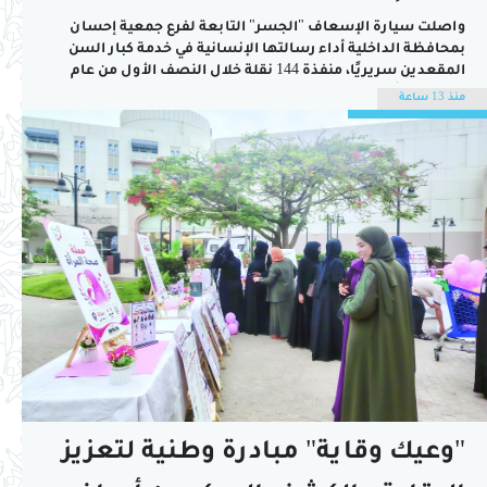
السن بالداخلية
واصلت سيارة الإسعاف "الجسر" التابعة لفرع جمعية إحسان
بمحافظة الداخلية أداء رسالتها الإنسانية في خدمة كبار السن
المقعدين سريريًا، منفذة 144 نقلة خلال النصف الأول من عام
2026، في تأكيد على الدور المجتمعي الذي يضطلع به الفرع في
منذ 13 ساعة
توفير وسائل نقل آمنة ومهيأة للمستفيدين، وتمكينهم من
الوصول إلى المؤسسات الصحية...
"وعيك وقاية" مبادرة وطنية لتعزيز