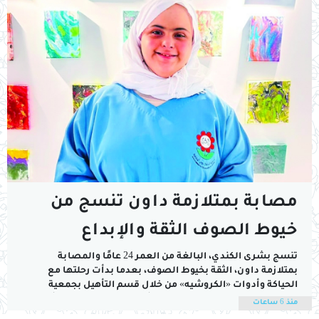
مصابة بمتلازمة داون تنسج من
خيوط الصوف الثقة والإبداع
تنسج بشرى الكندي، البالغة من العمر 24 عامًا والمصابة
بمتلازمة داون، الثقة بخيوط الصوف، بعدما بدأت رحلتها مع
الحياكة وأدوات «الكروشيه» من خلال قسم التأهيل بجمعية
الأطفال ذوي الإعاقة، حيث تعلمت أساسيات الحياكة على أيدي
منذ 6 ساعات
مدرباتها في الجمعية، قبل أن تطور مهاراتها عبر متابعة