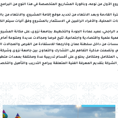
وع الأول من نوعه، وباكورة المشاريع المتخصصة في هذا النوع من البرامج
رة القادمة وبعد الانتهاء من تحديد موقع إقامة المشروع، والانتهاء من با
ات المحلية، والأفراد الراغبين في الاستثمار بالمشروع وفق آليات سيتم ال
الد الراجحي، عميد عمادة الجودة والتخطيط بجامعة نزوى، على مكانة المشرو
أهمية علمية واقتصادية واجتماعية، تتيح فرصا ومجالات عديدة ومتنوعة أمام
سات من داخل سلطنة عمان وخارجها؛ للاستفادة من الفرص والمجالات الت
لمتكامل ومتكامل يحتوي على أقسام تدريبية عدة ومختلفة بمعدات متطو
 الشركة بتقديم المعرفة الفنية المتعلقة ببرامج التدريب والتأهيل وال