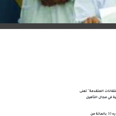
نزوى للتقانات المتقدمة" تعنى
ة في مجال التأهيل
وبحسب الاتفاقية تمتلك الجامعة ما نسبته 90 بالمائة من الشركة، فيما تمتلك شركة GSME ما مقداره 10 بالمائة من