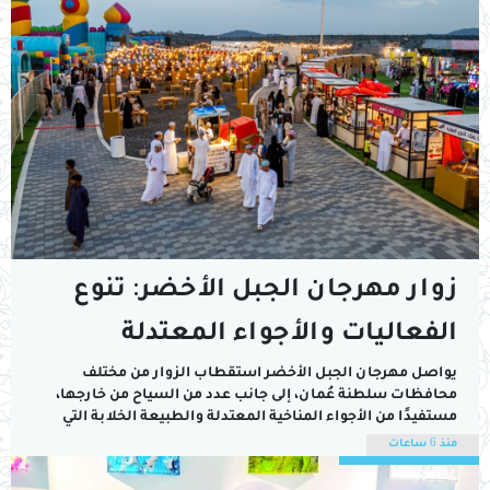
زوار مهرجان الجبل الأخضر: تنوع
الفعاليات والأجواء المعتدلة
يصنعان تجربة عائلية تستحق
يواصل مهرجان الجبل الأخضر استقطاب الزوار من مختلف
محافظات سلطنة عُمان، إلى جانب عدد من السياح من خارجها،
التكرار
مستفيدًا من الأجواء المناخية المعتدلة والطبيعة الخلابة التي
تتميز بها الولاية، وما يقدمه من فعاليات ترفيهية وثقافية
منذ 6 ساعات
وتسويقية متنوعة تلبي اهتمامات مختلف أفراد الأسرة.وخلال جولة
ميدانية في أروقة المهرجان، عبّر عدد من...