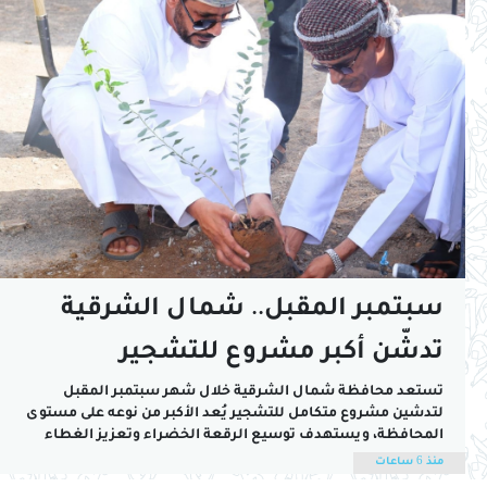
سبتمبر المقبل.. شمال الشرقية
تدشّن أكبر مشروع للتشجير
بالمحافظة
تستعد محافظة شمال الشرقية خلال شهر سبتمبر المقبل
لتدشين مشروع متكامل للتشجير يُعد الأكبر من نوعه على مستوى
المحافظة، ويستهدف توسيع الرقعة الخضراء وتعزيز الغطاء
النباتي في مختلف الولايات، بمشاركة الجهات الحكومية والقطاع
منذ 6 ساعات
الخاص والمؤسسات الأهلية وأفراد المجتمع.وقالت شيماء بنت