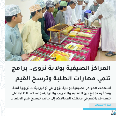
المراكز الصيفية بولاية نزوى.. برامج
تنمي مهارات الطلبة وترسخ القيم
أسهمت المراكز الصيفية بولاية نزوى في توفير بيئات تربوية آمنة
ومحفّزة تجمع بين التعليم والتدريب والترفيه، وتساعد الطلبة على
تنمية قدراتهم في مختلف المجالات، إلى جانب ترسيخ قيم الانتماء
والهوية الوطنية والعمل الجماعي وتحمل المسؤولية.واختتم
منذ 6 ساعات
ملتقى المعرفة لأبناء محلة السويق، الذي نظمته أوقاف ومساجد
محلة السويق، فعالياته بعد أربعة أسابيع...