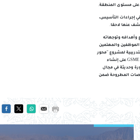
 على مستوى المنطقة.
قي إجراءات التأسيس،
كشف عنها لاحقا.
ع وأهدافه وتوجهاته
 الموظفين والمهتمين
دريبية لمشروع "محور
نزوى للتكنولوجيا المتقدم، وتضمنت مذكرة التفاهم على التشارك والتعاون بين جامعة نزوى وشركة GSME على إنشاء
رة وحديثة في مجال
تخصصات المطروحة ضمن