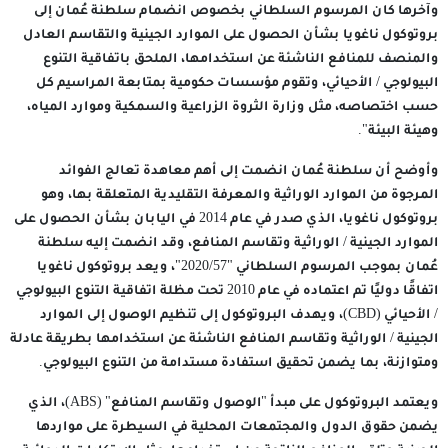
وآخرها كان المرسوم السلطاني بخصوص انضمام سلطنة عُمان إلى
بروتوكول ناغويا بشأن الحصول على الموارد الجينية والتقاسم العادل
والمنصف للمنافع الناشئة عن استخدامها، الملحق باتفاقية التنوع
البيولوجي / الأحيائي، وتقوم مؤسسات حكومية بمتابعة المراسيم كل
حسب اختصاصه، مثل وزارة الثروة الزراعية والسمكية وموارد المياه،
وهيئة البيئة".
وأوضح أن سلطنة عُمان انضمت إلى أهم معاهدة تعالج الفوائد
المرجوة من الموارد الوراثية والمعرفة التقليدية المتعلقة بها، وهو
بروتوكول ناغويا، الذي صدر في عام 2014 في اليابان بشأن الحصول على
الموارد الجينية / الوراثية وتقاسم المنافع، وقد انضمت إليه سلطنة
عُمان بموجب المرسوم السلطاني "2020/57"، ويعد بروتوكول ناغويا
اتفاقًا دوليًا تم اعتماده في عام 2010 تحت مظلة اتفاقية التنوع البيولوجي
/ الأحيائي (CBD)، ويهدف البروتوكول إلى تنظيم الوصول إلى الموارد
الجينية / الوراثية وتقاسم المنافع الناشئة عن استخدامها بطريقة عادلة
ومتوازنة، بما يضمن تحقيق استفادة مستدامة من التنوع البيولوجي.
ويعتمد البروتوكول على مبدأ "الوصول وتقاسم المنافع" (ABS)، الذي
يضمن حقوق الدول والمجتمعات المحلية في السيطرة على مواردها