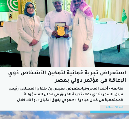
استعراض تجربة عُمانية لتمكين الأشخاص ذوي
الإعاقة في مؤتمر دولي بمصر
متابعة - أحمد المحروقياستعرض خميس بن خلفان المصلحي رئيس
فريق السور بنادي بهلا، تجربة الفريق في مجال المسؤولية
المجتمعية من خلال مبادرة «طموحي يفوق الخيال»، وذلك خلال
مشاركته في أعمال المؤتمر الأول لدعم التعليم والتدريب والرعاية
منذ 20 ساعة
للأشخاص ذوي الإعاقة في نسخته الثانية، والذي أقيم في جمهورية
مصر العربية ويختتم فعالياته...