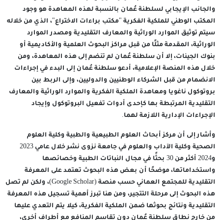
والجانب الإيجابي لسلطنة عُمان بالنسبة لهذه المعاهدة هو وجود
المكتب الوطني للملكية الفكرية "مكتب براءات الاختراع"، الذي من خلاله
سيتم توثيق الموارد الوراثية والمعارف التقليدية ومصدر الموارد
الوراثية، المقدمة مثلًا من قبل مراكز البحوث العلمية والأكاديمية أو
بنوك الجينات، إلا أن سلطنة عُمان لم تنضم إلى هذه المعاهدة، ومن
خلال هذه المنصة الإعلامية، أدعو سلطنة عُمان إلى البدء في إجراءات
الانضمام من قبل الشركاء الوطنيين والدوليين، وإلى الربط بين
بروتوكول ناغويا ومعاهدة الملكية الفكرية والموارد الوراثية والمعارف
التقليدية المرتبطة بها كإحدى أدوات تفعيل البروتوكول وإيجاد
الإجراءات الإدارية اللازمة لهما.
وأشار إلى أن مركز أبحاث العلوم الطبيعية والطبية وكلية العلوم
الصحية وكلية الآداب والعلوم في جامعة نزوى نشر خلال عامي 2023
و2024 أكثر من 30 بحثًا في مجال النباتات الطبية وخصائصها
واستخداماتها، موضحًا أن بعض هذه البحوث تعتمد على المعرفة
التقليدية للمجتمع العماني حسب منصة (Google Scholar)، ولكن لم تصل
هذه البحوث إلى مرحلة التتجير، ومن هنا تبرز أهمية تسجيل هذه المعرفة
التقليدية ونتائج بحوثها ضمن الملكية الفكرية، كيلا يتم التعدي عليها
من خارج نطاق سلطنة عُمان دون تقاسم المنافع مع أطراف أخرى،