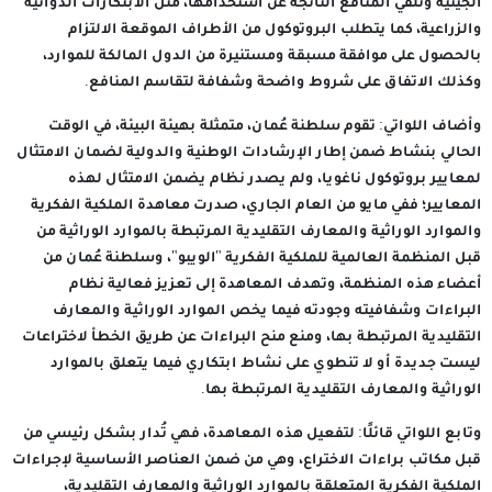
الجينية وتلقي المنافع الناتجة عن استخدامها، مثل الابتكارات الدوائية
والزراعية، كما يتطلب البروتوكول من الأطراف الموقعة الالتزام
بالحصول على موافقة مسبقة ومستنيرة من الدول المالكة للموارد،
وكذلك الاتفاق على شروط واضحة وشفافة لتقاسم المنافع.
وأضاف اللواتي: تقوم سلطنة عُمان، متمثلة بهيئة البيئة، في الوقت
الحالي بنشاط ضمن إطار الإرشادات الوطنية والدولية لضمان الامتثال
لمعايير بروتوكول ناغويا، ولم يصدر نظام يضمن الامتثال لهذه
المعايير؛ ففي مايو من العام الجاري، صدرت معاهدة الملكية الفكرية
والموارد الوراثية والمعارف التقليدية المرتبطة بالموارد الوراثية من
قبل المنظمة العالمية للملكية الفكرية "الويبو"، وسلطنة عُمان من
أعضاء هذه المنظمة، وتهدف المعاهدة إلى تعزيز فعالية نظام
البراءات وشفافيته وجودته فيما يخص الموارد الوراثية والمعارف
التقليدية المرتبطة بها، ومنع منح البراءات عن طريق الخطأ لاختراعات
ليست جديدة أو لا تنطوي على نشاط ابتكاري فيما يتعلق بالموارد
الوراثية والمعارف التقليدية المرتبطة بها.
وتابع اللواتي قائلًا: لتفعيل هذه المعاهدة، فهي تُدار بشكل رئيسي من
قبل مكاتب براءات الاختراع، وهي من ضمن العناصر الأساسية لإجراءات
الملكية الفكرية المتعلقة بالموارد الوراثية والمعارف التقليدية،