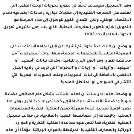
وهذا التسجيل سيساعد لاحقًا في تطوير مخرجات البحث العلمي التي
تعتمد على المعرفة التقليدية إلى منتجات تجارية وخدمات اجتماعية تخدم
الاقتصاد الوطني، ولكن التحدي الكبير للوصول إلى هذه المرحلة هو
التمويل اللازم لتطوير المخرجات البحثية، الذي يعد أعلى بكثير من تمويل
البحوث العلمية بحد ذاتها.
وأوضح أن هناك عدة بحوث تم نشرها من قبل الجامعة، اعتمدت على
المعرفة التقليدية للمجتمعات المحلية، منها، نبات "سيمرهوت" من
محافظة ظفار، وهو النوع البري للبامية، وكذلك نباتات "أسفيد" أو
"سيفيد"، و"زجاف" أو "زجات"، و"الذفراء" التي توجد في ولاية الجبل
الأخضر، بالإضافة إلى نبات السويداء، ومنها السويداء البحرية التي
تنتشر في السواحل أو المناطق الملحية.
وأوضحت هذه الدراسات أن لهذه النباتات بشكل عام خصائص مضادة
حيوية ومضادة للأكسدة، بالإضافة إلى خصائص علاجية أخرى، ومن هنا
تكمن أهمية تسجيل هذه المعرفة ضمن الملكية الفكرية للمجتمعات
المحلية، بالإضافة إلى خصائصها الطبية والعلاجية، في مكاتب تسجيل
الملكية الفكرية، كما تنص عليه معاهدة الملكية الفكرية والموارد
الوراثية والمعارف التقليدية المرتبطة بالموارد الوراثية، مؤكدًا أن هذه