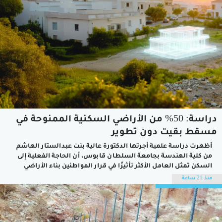
دراسة: 50% من الأراضي السكنية الممنوحة في
مسقط بقيت دون تطوير
أظهرت دراسة علمية أجرتها الدكتورة عالية بنت عبدالستار الهاشم
من كلية الهندسة بجامعة السلطان قابوس، أن الحاجة الفعلية إلى
السكن تمثل العامل الأكثر تأثيرًا في قرار المواطنين بناء الأراضي
السكنية الممنوحة، في حين تشكل التحديات المالية، وبُعد الموقع،
منذ 21 ساعة
وضعف الخدمات أبرز الأسباب التي تؤخر تطوير تلك الأراضي أو تدفع
إلى...