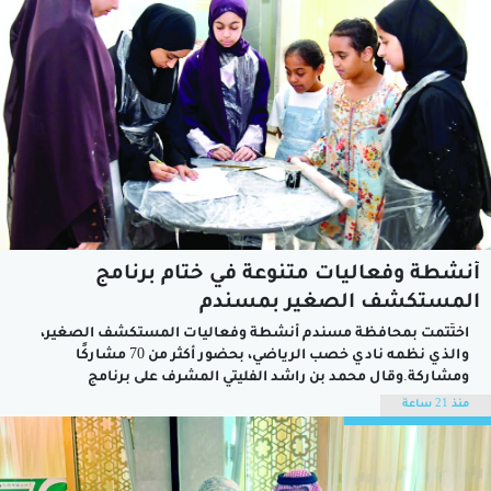
أنشطة وفعاليات متنوعة في ختام برنامج
المستكشف الصغير بمسندم
اختُتمت بمحافظة مسندم أنشطة وفعاليات المستكشف الصغير،
والذي نظمه نادي خصب الرياضي، بحضور أكثر من 70 مشاركًا
ومشاركة.وقال محمد بن راشد الفليتي المشرف على برنامج
المستكشف الصغير: إن البرنامج يهدف إلى إثراء المعارف في
منذ 21 ساعة
مجالات متنوعة مثل الثقافة والعلوم والبيئة والتاريخ والمجتمع،
بالإضافة إلى تنمية مهارات التواصل والعمل الجماعي وتبادل...