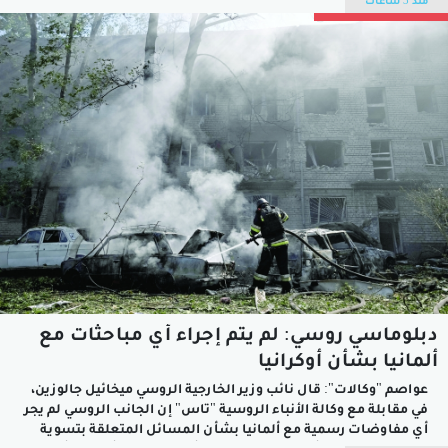
منذ 3 ساعات
الأمين العام للمجلس الذي ينسق سياسة إيران الأمنية والخارجية
ويرأسه الرئيس...
دبلوماسي روسي: لم يتم إجراء أي مباحثات مع
ألمانيا بشأن أوكرانيا
عواصم "وكالات": قال نائب وزير الخارجية الروسي ميخائيل جالوزين،
في مقابلة مع وكالة الأنباء الروسية "تاس" إن الجانب الروسي لم يجر
أي مفاوضات رسمية مع ألمانيا بشأن المسائل المتعلقة بتسوية