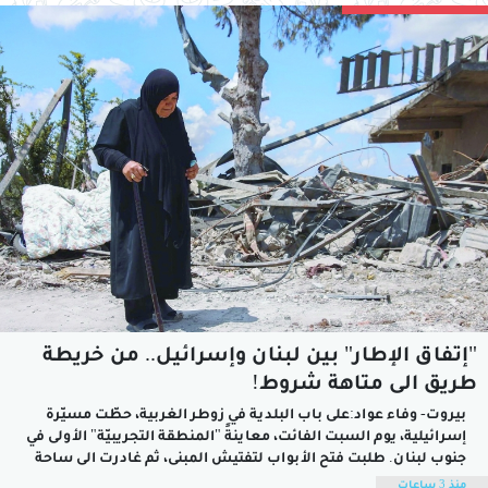
"إتفاق الإطار" بين لبنان وإسرائيل.. من خريطة
طريق الى متاهة شروط!
بيروت- وفاء عواد:على باب البلدية في زوطر الغربية، حطّت مسيّرة
إسرائيلية، يوم السبت الفائت، معاينةً "المنطقة التجريبيّة" الأولى في
جنوب لبنان. طلبت فتح الأبواب لتفتيش المبنى، ثم غادرت الى ساحة
البلدة وراقبت المكان من البعيد. وذلك، في مشهدية تختصر واقع
منذ 3 ساعات