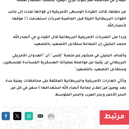
حيفان في محافظة تعز جنوب غربي اليمن، بحسب المصدر نفسه.
من جهتها، قالت القيادة الوسطى الأمريكية إن قواتها نفذت إلى جانب
القوات البريطانية الليلة قبل الماضية ضربات استهدفت 13 موقعا
لأنصار الله.
وردا على الضربات الأمريكية البريطانية قال القيادي في أنصار الله
محمد البخيتي إن الجماعة ستقابل التصعيد بالتصعيد.
وأضاف البخيتي في منشور عبر منصة "إكس" أن "العدوان الأمريكي
البريطاني لن يثنينا عن مواصلة عملياتنا العسكرية المساندة لفلسطين،
وسنقابل التصعيد بالتصعيد".
وتأتي الغارات الأمريكية والبريطانية المكثفة على محافظات يمنية عدة
بعد يومين من إعلان جماعة أنصار الله استهدافها 6 سفن في كل من
البحر الأحمر وبحر العرب والبحر المتوسط.
مرتبط