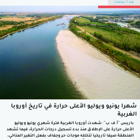
الأزمة الأوكرانية.وأشار نائب الوزير إلى أنه "لم يسبق أن جرت أي
منذ 3 ساعات
اتصالات رسمية مع ألمانيا بشأن المسائل المتعلقة بتسوية
الأزمة...
شهرا يونيو ويوليو الأعلى حرارة في تاريخ أوروبا
الغربية
باريس "أ.ف.ب": شهدت أوروبا الغربية فترة شهري يونيو ويوليو
الأعلى حرارة على الإطلاق منذ بدء تسجيل درجات الحرارة، فيما تشهد
المنطقة صيفا تاريخيا تتخلله موجات حر وجفاف بفعل التغير المناخي،