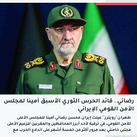
الميدان وأفق المفاوضات، معطوفةً على خرق فاضح للمنطقة الأولى
بعد...
رضائي.. قائد الحرس الثوري الأسبق أمينا لمجلس
الأمن القومي الإيراني
طهران"رويترز":عينت إيران محسن رضائي أمينا للمجلس الأعلى
للأمن القومي، ⁠في ترقية لأحد أبرز المحافظين والمقربين للزعيم الأعلى
مجتبى خامنئي بعد مرور أكثر من خمسة أشهر على ​اندلاع الحرب مع
الولايات المتحدة.ويحل رضائي محل ​محمد باقر ذو القدر في منصب