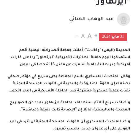
"آيزنهاور"
عبد الوهاب الهنائي
31 مايو 2024
الحديدة (اليمن) "وكالات": أعلنت جماعة أنصار الله اليمنية أنهم
استهدفوا اليوم حاملة الطائرات الأمريكية "آيزنهاور" ردا على غارات
أمريكية وبريطانية دامية أسفرت عن مقتل 16 شخصا في اليمن.
وقال المتحدث العسكري باسم الجماعة يحيى سريع في مؤتمر صحفي
بصنعاء إن القوة الصاروخية والبحرية في القوات المسلحة اليمنية
نفذت عملية عسكرية مشتركة ضد الحاملة الأمريكية في البحر الأحمر.
وأضاف سريع أنه تم استهداف الحاملة آيزنهاور بعدد من الصواريخ
المجنحة والباليستية، قائلا إن "الإصابة كانت دقيقة ومباشرة".
وأكد المتحدث العسكري أن القوات المسلحة اليمنية لن تترد في الرد
الفوري على أي عدوان جديد، بحسب تعبيره.