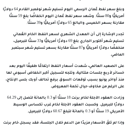
وبلغ سعر نفط عُمان الرسمي اليوم تسليم شهر نوفمبر القادم 64 دولارًا
أمريكيًّا و80 سنتًا. وشهد سعر نفط عُمان اليوم انخفاضًا بلغ 59 سنتًا
مقارنة بسعر الخميس والبالغ 65 دولارًا أمريكيًّا و39 سنتًا.
تجدر الإشارة إلى أن المعدل الشهري لسعر النفط الخام العُماني
تسليم شهر أكتوبر الجاري بلغ 69 دولارًا أمريكيًّا و33 سنتًا للبرميل،
منخفضًا دولارًا أمريكيًّا و87 سنتًا مقارنة بسعر تسليم شهر سبتمبر
الماضي.
على الصعيد العالمي، شهدت أسعار النفط ارتفاعًا طفيفًا اليوم بعد
خسائر لأربع جلسات متتالية، وتتجه لتسجيل أكبر انخفاض أسبوعي لها
منذ أواخر يونيو بسبب توقعات السوق برفع تحالف أوبك بلس الإنتاج،
على الرغم من مخاوف حيال تخمة المعروض.
وزادت العقود الآجلة لخام برنت 18 سنتًا أو 0.3 بالمائة لتصل إلى 64.29
دولارًا للبرميل. وكسبت العقود الآجلة لخام غرب تكساس الوسيط
الأمريكي 19 سنتًا أو 0.3 بالمائة لتبلغ 60.67 دولارًا للبرميل.
وإذا لم تلقَ الأسعار مزيدًا من الدعم خلال الجلسة، فقد يسجل خام برنت