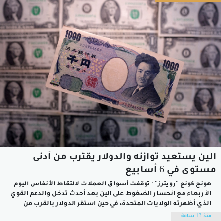
الين يستعيد توازنه والدولار يقترب من أدنى
مستوى في 6 أسابيع
هونج كونج "رويترز" : توقفت أسواق العملات ⁠لالتقاط الأنفاس اليوم
الأربعاء مع انحسار الضغوط على الين بعد أحدث تدخل والدعم القوي
الذي ​أظهرته الولايات المتحدة، في حين ​استقر الدولار بالقرب من
أدنى مستوياته في ستة أسابيع وسط تفاؤل جديد إزاء الوضع
منذ 13 ساعة