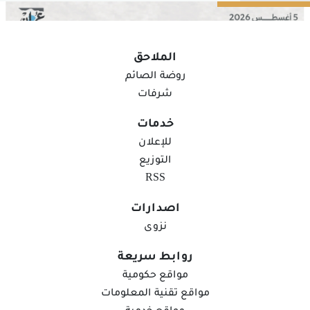
النفط تقلبات ملحوظة وسط مؤشرات على وفرة الإمدادات، تلقت
أسواق الأسهم دعمًا من صعود قطاع...
الملاحق
روضة الصائم
شرفات
خدمات
للإعلان
التوزيع
RSS
اصدارات
مؤشر بورصة مسقط يغلق مرتفعا بـ 14.3نقطة ..
نزوى
والقيمة السوقية عند 37.8
روابط سريعة
اغلق مؤشر بوصة مسقط اليوم مرتفعا بمقدار 14.3 نقطة، وأغلق عند
مواقع حكومية
مستوى 7349.1 نقطة، وبلغت قيمة التداول 46.4 مليون ريال عماني
منخفضة بنسبة 3.7% مقارنة مع آخر جلسة تداول المغلقة عند 48.18
مواقع تقنية المعلومات
مليون ريال، وارتفعت القيمة السوقية بنسبة 0.079%، وبلغت ما
منذ 12 ساعة