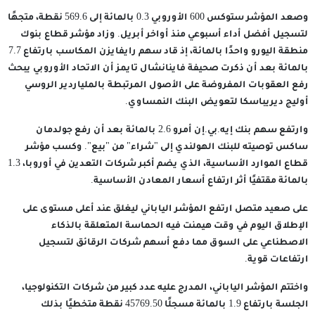
وصعد المؤشر ستوكس 600 الأوروبي 0.3 بالمائة إلى 569.6 نقطة، متجهًا
لتسجيل أفضل أداء أسبوعي منذ أواخر أبريل. وزاد مؤشر قطاع بنوك
منطقة اليورو واحدًا بالمائة، إذ قاد سهم رايفايزن المكاسب بارتفاع 7.7
بالمائة بعد أن ذكرت صحيفة فاينانشال تايمز أن الاتحاد الأوروبي يبحث
رفع العقوبات المفروضة على الأصول المرتبطة بالملياردير الروسي
أوليج ديريباسكا لتعويض البنك النمساوي.
وارتفع سهم بنك إيه.بي.إن أمرو 2.6 بالمائة بعد أن رفع جولدمان
ساكس توصيته للبنك الهولندي إلى "شراء" من "بيع". وكسب مؤشر
قطاع الموارد الأساسية، الذي يضم أكبر شركات التعدين في أوروبا، 1.3
بالمائة مقتفيًا أثر ارتفاع أسعار المعادن الأساسية.
على صعيد متصل ارتفع المؤشر الياباني ليغلق عند أعلى مستوى على
الإطلاق اليوم في وقت هيمنت فيه الحماسة المتعلقة بالذكاء
الاصطناعي على السوق مما دفع أسهم شركات الرقائق لتسجيل
ارتفاعات قوية.
واختتم المؤشر الياباني، المدرج عليه عدد كبير من شركات التكنولوجيا،
الجلسة بارتفاع 1.9 بالمائة مسجلًا 45769.50 نقطة متخطيًا بذلك