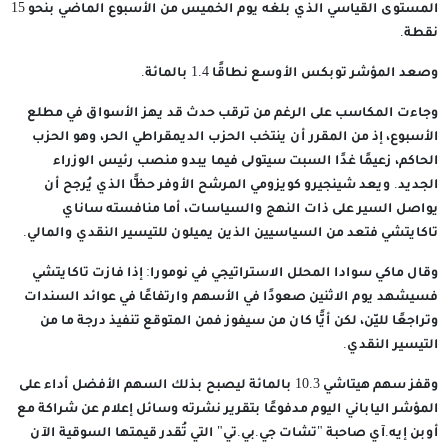
المستوى القياسي الذي بلغه يوم الخميس من الأسبوع الماضي بنحو 15
نقطة.
وصعد المؤشر توبكس الأوسع نطاقًا 1.4 بالمائة.
وجاءت المكاسب على الرغم من ترقب حدث قد يهز الأسواق في مطلع
الأسبوع، إذ من المقرر أن ينتخب الحزب الديمقراطي الحر، وهو الحزب
الحاكم، زعيمًا غدًا السبت سيتولى فيما يبدو منصب رئيس الوزراء
الجديد. ويعد شينجيرو كويزومي المرشح الأوفر حظًّا الذي يُرجح أن
يواصل السير على ذات النهج والسياسات، أما منافسته ساناي
تاكايتشي فتعد من السياسيين الذين يميلون للتيسير النقدي والمالي.
وقال ماكي سوادا المحلل الاستراتيجي في نومورا: إذا فازت تاكايتشي
فسيشهد يوم الاثنين صعودًا في الأسهم وارتفاعًا في عوائد السندات
وتراجعًا لليّن، لكن أيًّا كان من سيفوز فمن المتوقع تنفيذ درجة ما من
التيسير النقدي.
وقفز سهم هيتاشي 10.3 بالمائة ليصبح بذلك السهم الأفضل أداء على
المؤشر الياباني اليوم مدفوعًا بتقرير نشرته وسائل إعلام عن شراكة مع
أوبن إيه.آي صاحبة "تشات جي.بي.تي" التي تُقدر قيمتها السوقية الآن