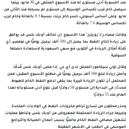
عند التسوية أدنى مستوى له منذ الأسبوع المنتهي في 30 مايو، بينما
سيصل خام غرب تكساس الوسيط إلى مستوى لم يسجله منذ الثاني من
مايو. وعلى أساس أسبوعي، خسر خام برنت بنسبة 8.3 بالمائة وخام غرب
تكساس الوسيط 7.6 بالمائة.
وقالت مصادر لـ"رويترز" هذا الأسبوع: إن تحالف أوبك بلس قد يوافق
على زيادة إنتاج النفط بما يصل إلى 500 ألف برميل يوميًّا في نوفمبر، أي
ثلاثة أمثال الزيادة في أكتوبر، مع سعي السعودية لاستعادة حصتها
السوقية.
وقال توني سيكامور المحلل لدى آي.جي: إذا مضى أوبك بلس قُدمًا
وأعلن زيادة تبلغ 500 ألف برميل يوميًّا في مطلع الأسبوع المقبل، فمن
المحتمل أن تكون الزيادة كبيرة بما يكفي لدفع النفط الخام للهبوط
مجددًا، في البداية إلى مستوى 58 دولارًا قبل بلوغ أدنى مستوياته لهذا
العام عند 55 دولارًا.
وحذر محللون من تسارع تراكم مخزونات النفط في الولايات المتحدة
وغيرها جراء الزيادة المحتملة للمعروض من أوبك بلس وتباطؤ عمليات
تشغيل مصافي النفط الخام عالميًّا بسبب أعمال الصيانة والتراجع
الموسمي في الطلب في الأشهر المقبلة.