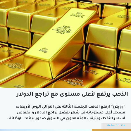
بالشرق الأوسط.وارتفع الين بشكل طفيف إلى 157.60 للدولار بعد...
الذهب يرتفع لأعلى مستوى مع تراجع الدولار
"رويترز" ارتفع الذهب للجلسة الثالثة على التوالي اليوم الأربعاء،
مسجلا أعلى مستوياته ​في شهر بفضل ​تراجع الدولار وانخفاض
أسعار النفط، ويترقب المتعاملون في السوق صدور بيانات الوظائف
الأمريكية بحثا عن مؤشرات حول مسار السياسة النقدية الأمريكية.
منذ 13 ساعة
وصعد الذهب في المعاملات الفورية 2.4 بالمائة إلى 4175.53 دولار