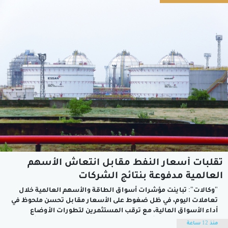
يصل إنتاج الروبيان في المرحلة الأولى لنحو 5 آلاف طن،...
تقلبات أسعار النفط مقابل انتعاش الأسهم
العالمية مدفوعة بنتائج الشركات
"وكالات": تباينت مؤشرات أسواق الطاقة والأسهم العالمية خلال
تعاملات اليوم، في ظل ضغوط على الأسعار مقابل تحسن ملحوظ في
أداء الأسواق المالية، مع ترقب المستثمرين لتطورات الأوضاع
الجيوسياسية ونتائج أعمال الشركات الكبرى. وبينما شهدت أسعار
منذ 12 ساعة