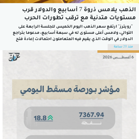
الذهب يلامس ذروة 7 أسابيع والدولار قرب
مستويات متدنية مع ترقب تطورات الحرب
"رويترز" ارتفع سعر الذهب اليوم الخميس للجلسة الرابعة على
التوالي، ​ولامس أعلى مستوى ​له في سبعة أسابيع، مدعوما بتراجع
الدولار في الوقت الذي يقيم فيه المتعاملون احتمالات إعادة فتح
مضيق هرمز، زاد سعر الذهب في المعاملات الفورية 0.2 بالمائة إلى
منذ 20 ساعة
4254.98 دولار للأوقية (الأونصة)، بعدما سجل أعلى مستوى منذ 18...