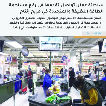
سلطنة عمان تواصل تقدمها في رفع مساهمة
الطاقة النظيفة والمتجددة في مزيج إنتاج
الكهرباء
ضمن مستهدفها الاستراتيجي للوصول للحياد الصفري الكربوني
والمساهمة في الجهود العالمية لاحتواء التغيرات المناخية وخفض
الإنبعاثات الضارة, تحقق سلطنة عمان تقدما متواصلا في زيادة
الاعتماد على مصادر الطاقة النظيفة والمتجددة ورفع مساهمتها في
منذ 20 ساعة
مزيج إنتاج الكهرباء, حيث قلصت سلطنة عمان استخدام الديزل في
الانتاج, ولا تزيد مساهمته في الانتاج حاليا...