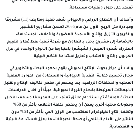
هذه الانبعاثات من خلال تنفيذ عدد من المشروعات والمبادرات التي
تعتمد على حلول وتقنيات مستدامة.
وأضاف أن القطاع الزراعي والحيواني شهد تنفيذ ومتابعة (11) مشروعًا
ومبادرة حتى الربع الأول من عام 2026، تضمن مشاريع التشجير
والكربون الأزرق وإنتاج الأسمدة العضوية والأعلاف المستدامة،
بالإضافة إلى مشروع بحثي بالتعاون مع شركة تنمية نفط عُمان لتقييم
استزراع شجرة الميس (الشيشم) باعتبارها من الأنواع الواعدة في عزل
الكربون وإنتاج الأخشاب وتعزيز استدامة النظم البيئية.
وأفاد أن مركز بحوث الإنتاج الحيواني يقوم بجهود البحث والتطوير في
مجال تحسين كفاءة التغذية الحيوانية والاستفادة من الموارد العلفية
المحلية والمخلفات الزراعية، بما يسهم في خفض تكاليف الإنتاج وتقليل
الانبعاثات المرتبطة بقطاع الثروة الحيوانية، مبينًا أن خلال الدراسات
البحثية المنفذة تم استخدام علائق تعتمد على المورينغا وسعف النخيل
ومكونات محلية أخرى يمكن أن يخفض تكلفة الأعلاف بأكثر من 58%
وتكلفة إنتاج الكيلوغرام المكتسب من الوزن الحي بأكثر من 63% دون
التأثير على الأداء الإنتاجي أو صحة الحيوانات، ما يعزز الاستدامة البيئية
والاقتصادية.