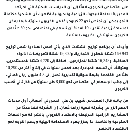
شركة تنمية نفط عُمان، بهدف دراسة ملاءمتها للبيئة المحلية وقدرتها
على امتصاص الكربون، لافتًا إلى أن الدراسات البحثية التي أجرتها
المديرية العامة للبحوث الزراعية والحيوانية أظهرت أن الشجرة مكتملة
النمو يمكن أن تمتص نحو 22 كيلوجرامًا من الكربون سنويًا، فيما يمكن
لمساحة زراعية تقدر بـ 10 أفدنة أن تسهم في امتصاص نحو 30 طنًا من
الكربون سنويًا في الظروف المثالية.
وأردف أن برنامج توزيع الشتلات الذي يأتي ضمن المبادرة شمل توزيع
169,943 شتلة للحقول التجارية، و19,802 شتلة لتعويضات الأنواء
المناخية، و16,245 شتلة للمزارعين، إضافة إلى 4,720 شتلة للمستثمرين،
ومتوقعًا أن تسهم المبادرة بعد خمس سنوات في إنتاج أكثر من 10,290
طنًا من الفاكهة بقيمة سوقية تقديرية تصل إلى 4.3 مليون ريال عُماني،
إلى جانب الإسهام في امتصاص نحو 8,000 طن سنويًا من غاز ثاني أكسيد
الكربون.
من جانبه قال المهندس شبيب بن علي المحروقي أخصائي أول خدمات
الدعم الزراعي بشركة تنمية زراعة عُمان: إن الشركة تنفذ عددًا من
المشاريع الزراعية المرتبطة بالاعتماد الكربوني بالشراكة مع الجهات
الحكومية والخاصة، ما يعزز جهود الاستدامة البيئية ويدعم التوجه نحو
الاقتصاد الأخضر.