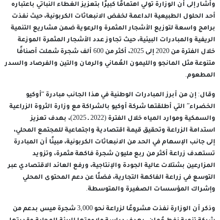
وأشار إلى أن الوزارة تولي اهتمامًا كبيرًا بتعزيز الغطاء النباتي باعتباره
أحد الحلول الطبيعية الداعمة لخفض الانبعاثات الكربونية، حيث نفذت
برامج واسعة لتوزيع الأشجار المثمرة والرعوية ضمن مشاريع التنمية
الريفية والمبادرات البيئية، حيث تجاوز عدد الأشجار المثمرة الموزعة
خلال الفترة من 2020 إلى 2025، أكثر من 600 ألف شجرة شملت أصنافًا
متنوعة مثل المانجو والليمون العُماني والرمان والتين والفرصاد والسدر
المطعوم.
وقال: إن من أبرز المبادرات الوطنية في هذا الجانب مبادرة “أوكيو
الخضراء” التي أطلقتها شركة أوكيو بالشراكة مع وزارة الثروة الزراعية
والسمكية وموارد المياه خلال الفترة (2022 ـ 2025)، بهدف تعزيز
استدامة الزراعة وتحقيق قيمة اقتصادية واجتماعية للمجتمع المحلي،
إلى جانب الإسهام في الحد من الانبعاثات الكربونية، مبينًا أن المبادرة
تستهدف زراعة أكثر من ربع مليون شجرة فاكهة مثمرة، وتزويد
المزارعين بشتلات عالية الجودة والإنتاجية، ورفع العائد الاقتصادي عبر
التوسع في زراعة الفاكهة التجارية، فضلًا عن دعم المحتوى المحلي
وإشراك المؤسسات الصغيرة والمتوسطة.
وذكر أن الوزارة نفذت مشروعًا لزراعة نحو 3,000 شجرة ميس بدعم من