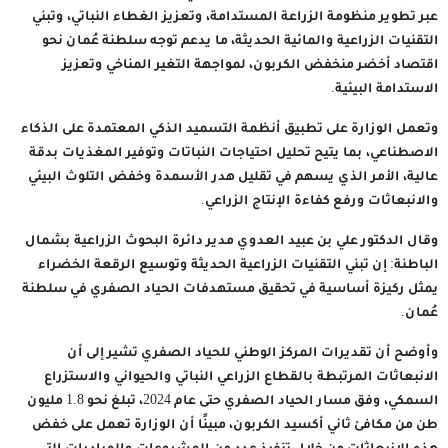
عبر تطوير منظومة الزراعة المستدامة، وتعزيز الغطاء النباتي، وتبني
التقنيات الزراعية والمائية الحديثة، ما يدعم توجه سلطنة عُمان نحو
اقتصاد أخضر منخفض الكربون، لمواجهة التغير المناخي وتعزيز
الاستدامة البيئية.
وتعمل الوزارة على تطبيق أنظمة التسميد الذكي المعتمدة على الذكاء
الاصطناعي، بما يتيح تحليل احتياجات النباتات وتوفير المغذيات بدقة
عالية، الأمر الذي يسهم في تقليل هدر الأسمدة وخفض التلوث البيئي
والانبعاثات ورفع كفاءة الإنتاج الزراعي.
وقال الدكتور علي بن عبيد العدوي مدير دائرة البحوث الزراعية بشمال
الباطنة: إن تبني التقنيات الزراعية الحديثة وتوسيع الرقعة الخضراء
يمثل ركيزة أساسية في تحقيق مستهدفات الحياد الصفري في سلطنة
عُمان.
وأوضح أن تقديرات المركز الوطني للحياد الصفري تشير إلى أن
الانبعاثات المرتبطة بالقطاع الزراعي النباتي والحيواني والاستزراع
السمكي، وفق مسار الحياد الصفري حتى عام 2024، تبلغ نحو 1.8 مليون
طن من مكافئ ثاني أكسيد الكربون، مبينًا أن الوزارة تعمل على خفض