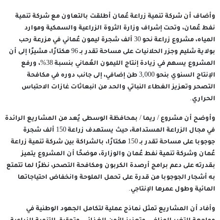
وأضاف أن شركة تنمية زراعة عُمان أطلقت بالتعاون مع شركة تنمية
نفط عُمان، وتحت إشراف وزارة الثروة الزراعية والسمكية وموارد
المياه، مشروع زراعة نحو 30 ألف شجرة ليمون عُماني في مزرعة رحب
بولاية شليم وجزر الحلانيات على مساحة تقدر بـ 96 هكتارًا، مشيرًا إلى أن
المشروع يسهم في زيادة إنتاج الليمون العُماني بنسبة 38%، ورفع
الإنتاج السنوي بنحو 3,000 طن إضافي، إلى جانب دوره في مكافحة
التصحر وتعزيز الغطاء النباتي والحد من انبعاثات غازات الاحتباس
الحراري.
وأوضح أن مشروع / ريما / بمحافظة الوسطى يُعد من المشاريع الرائدة
في مجال الزراعة المستدامة، حيث يستهدف زراعة 150 ألف شجرة
جوجوبا على مساحة تقدر بـ 150 هكتارًا، بالشراكة بين شركة تنمية زراعة
عُمان وشركة تنمية نفط عُمان والوزارة، موضحًا أن المشروع يتميز
بقدرته على دعم برامج أرصدة الكربون ومكافحة التصحر، نظرًا لما تتمتع
به أشجار الجوجوبا من قدرة على تحمل الملوحة وانخفاض احتياجاتها
المائية وطول عمرها الإنتاجي.
وأفاد أن المشاريع تمثل نماذج عملية لتكامل الجهود الوطنية في