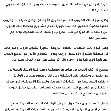
إفريقيا، وحتى في منطقة الشرق الأوسط، حيث وجود الكيان الصهيوني
منذ عام ١٩٤٨.
وكان نتيجة تلك الحروب القاسية تمزيق الأوطان، وخلق صراعات وحروب
محلية تمهيدًا لتحقيق مكاسب حيوية تخدم مشاريع وخطط تلك الدول
التي ابتعدت ظاهريًا عن تلك الحروب، ولكنها كانت المحرك والداعم
الأساسي لها.
وعلى ضوء ذلك، شهدت العقود الأربعة الأخيرة نشوب حروب وصراعات
في منطقة الشرق الأوسط، وربما يكون النموذج الأبرز هو اندلاع الحرب
العراقية الإيرانية عام ١٩٨٠، والتي تواصلت على مدى ثماني سنوات.
صحيح أن تلك الحرب في ظاهرها وعمقها وأهدافها الاستراتيجية هي
بين طهران وبغداد، لكن الحقيقة ومن خلال ظهور عدد من الوثائق
والكتب السياسية من القيادات الغربية، وتحديدًا الأمريكية، فإن هدف
واشنطن هو تشجيع تلك الحرب بهدف إضعاف البلدين؛ بدليل تزويد
الطرفين بالسلاح تحت دعاوى مختلفة.
ولعل قضية ايران جيت حول تمويل الولايات المتحدة الأمريكية بيع
السلاح لإيران لا تزال حاضرة. كذلك تزويد المخابرات الأمريكية للعراق