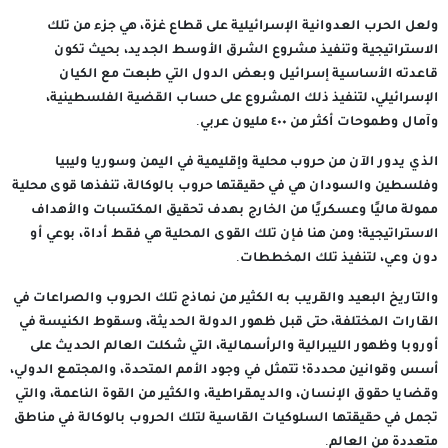
ولعل الحرب العدوانية الإسرائيلية على قطاع غزة، هي جزء من تلك
الاستراتيجية وتنفيذ مشروع الشرق الأوسط الجديد، بحيث تكون
قاعدته الأساسية إسرائيل وبعض الدول التي طبعت مع الكيان
الإسرائيلي، لتنفيذ ذلك المشروع على حساب القضية الفلسطينية،
وآمال وطموحات أكثر من ٤٠٠ مليون عربي.
الذي يدور الآن من حروب محلية وإقليمية في اليمن وسوريا وليبيا
وفلسطين والسودان هي في حقيقتها حروب بالوكالة، تنفذها قوى محلية
ممولة ماليًا وعسكريًا من الخارج بهدف تحقيق المكتسبات والأهداف
الاستراتيجية؛ ومن هنا فإن تلك القوى المحلية هي فقط أداة، بوعي أو
دون وعي، لتنفيذ تلك المخططات.
والتاريخ البعيد والقريب به الكثير من نماذج تلك الحروب والصراعات في
القارات المختلفة، حتى قبل ظهور الدولة الحديثة، وسقوط الكنيسة في
أوروبا وظهور الليبرالية والرأسمالية، التي شكلت العالم الحديث على
أسس وقوانين محددة؛ تتمثل في وجود الأمم المتحدة، والمجتمع الدولي،
وقضايا حقوق الإنسان، والديمقراطية، والكثير من القوة الناعمة، والتي
تجمل في حقيقتها السلوكيات القاسية لتلك الحروب بالوكالة في مناطق
متعددة من العالم.