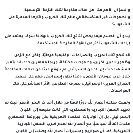
والسؤال الأهم هنا: هل هناك مقاومة لتلك النزعة التوسعية
والطموحات غير المنضبطة في عالم تلك الحروب وآثارها المدمرة على
الشعوب؟
يبدو أن الحسم فيما يخص نتائج تلك الحروب بالوكالة سوف يعتمد على
إرادات الشعوب أكثر من القوة المفرطة المستخدمة.
قد تنجح تلك الحروب والصراعات الإقليمية مرحليًا، ولكن مع الزمن
وظهور لاعبين آخرين، وطموحات مختلفة، وربما مغامرين جدد، قد يتغير
المشهد؛ حيث إن الكيان الإسرائيلي لم يتوقع عددًا من جبهات المقاومة
خلال حرب طوفان الأقصى، وهذا تطور إستراتيجي مهم على صعيد
الصراع العربي/ الإسرائيلي، بصرف النظر عن الأثر المباشر علي تلك
المواجهات.
ولعبت جماعة أنصار الله دورًا لافتًا من خلال أحداث البحر الأحمر؛ حيث تم
تحييد السفن التجارية والعسكرية التي كانت متجهة إلى الكيان
الإسرائيلي، بل إن الولايات المتحدة الأمريكية بكل جبروتها العسكري
عقدت اتفاقًا سياسيًا مع أنصار الله لعدم ضرب السفن التجارية
الأمريكية، كما أن صواريخ ومسيرات أنصار الله وصلت إلى الكيان