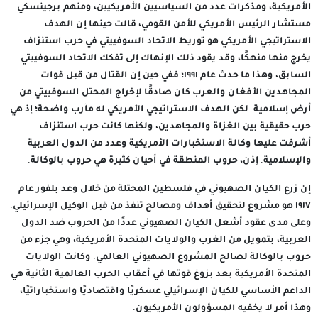
الأمريكية، ومذكرات عدد من السياسيين الأمريكيين، ومنهم برجينسكي
مستشار الرئيس الأمريكي للأمن القومي، قالت حينها إن الهدف
الاستراتيجي الأمريكي هو توريط الاتحاد السوفييتي في حرب استنزاف
يخرج منها منهكًا، وقد يقود ذلك الإنهاك إلى تفكك الاتحاد السوفييتي
السابق، وهذا ما حدث عام ١٩٩١؛ ففي حين إن القتال من قبل قوات
المجاهدين الأفغان والعرب كان صادقًا لإخراج المحتل السوفييتي من
أرض إسلامية. لكن الهدف الاستراتيجي الأمريكي له مآرب واضحة؛ إذ هي
حرب حقيقية بين الغزاة والمجاهدين، ولكنها كانت حرب استنزاف
أشرفت عليها وكالة الاستخبارات الأمريكية وعدد من الدول العربية
والإسلامية. إذن، حروب المنطقة في أحيان كثيرة هي حروب بالوكالة.
إن زرع الكيان الصهيوني في فلسطين المحتلة من خلال وعد بلفور عام
١٩١٧ هو مشروع لتحقيق أهداف ومصالح تنفذ من قبل الوكيل الإسرائيلي.
وعلى مدى عقود أشعل الكيان الصهيوني عددًا من الحروب ضد الدول
العربية، بتمويل من الغرب والولايات المتحدة الأمريكية، وهي جزء من
حروب بالوكالة لصالح المشروع الصهيوني العالمي. وكانت الولايات
المتحدة الأمريكية بعد بزوغ قوتها في أعقاب الحرب العالمية الثانية هي
الداعم الأساسي للكيان الإسرائيلي عسكريًا واقتصاديًا واستخباراتيًا،
وهذا أمر لا يخفيه المسؤولون الأمريكيون.