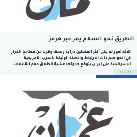
الطريق نحو السلام يمر عبر هرمز
ثلاثة أمور لم يكن أكثر المحللين دراية وعمقا وقربا من مطابخ القرار
في العواصم ذات الارتباط والصلة الوثيقة بالحرب الأمريكية
الإسرائيلية على إيران يتوقع حدوثها عشية انطلاق حمم القاذفات
وتساقط القنابل والمتفجرات الأمريكية والإسرائيلية على أهدافها
منذ يوم
في عمق الأراضي الإيرانية نهاية فبراير الماضي.الأمر الأول الذي لم
يكن ضمن حزمة التنبؤات...