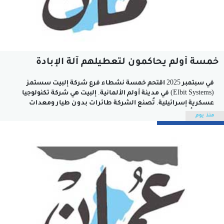
خمسة أولم يحاكمون لتعطيلهم آلة الإبادة
في سبتمبر 2025 اقتحم خمسة نشطاء فرع شركة إلبيت سستمز
(Elbit Systems) في مدينة أولم الألمانية. إلبيت هي شركة تكنولوجيا
عسكرية إسرائيلية. تُصنع الشركة طائرات بدون طيار ومعدات
اتصال تُستخدم في مراقبة وضرب الفلسطينيين. تسبب الناشطون
منذ يوم
في تعطيل معدات تصنيع الأسلحة (الدرونز تحديدا) التي تُمكن جيش
الاحتلال من مواصلة...