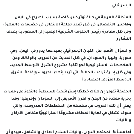
الإسرائيلي.
المنطقة العربية في حالة توتر كبير، خاصة بسبب الصراع في اليمن
وهاجس الانفصال، في ظل تمدد جماعة الانتقالي في حضرموت والمهرة،
وفي ظل مغادرة رئيس الحكومة الشرعية اليمنية إلى السعودية بهدف
التشاور.
والسؤال الأهم: هل الكيان الإسرائيلي بعيد عما يدور في اليمن، وفي
سوريا، وليبيا والسودان، في ظل الحديث عن الحروب بالوكالة، وعن
المخططات الاستراتيجية نحو تنفيذ مشروع الشرق الأوسط الجديد،
وفي ظل إدارة ترامب الحالية التي تريد إنهاء الحروب، وإقامة الشرق
الأوسط المزدهر اقتصاديا؟
الحقيقة تقول: إن هناك خططًا إستراتيجية للسيطرة والنفوذ على ممرات
بحرية ممتدة من اليمن والقرن الأفريقي إلى السودان وإفريقيا؛ وهذا
يعني أن تلك الحروب هي سلسلة من المخططات المدروسة، والتي
سوف تشكل في نهاية المطاف مشروعًا استراتيجيًا متكامل الأركان
والآليات.
أما مسألة المجتمع الدولي، وآليات السلام العادل والشامل، فيبدو أن