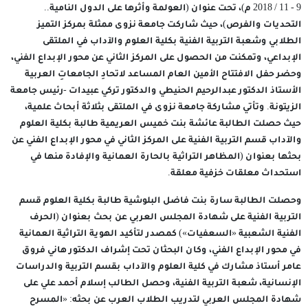
9 - 11 /‏‏ 2018 م)، تحت عنوان (العولمة وأثرها على الدول النامية..
التحديات والفرص)، حيث شاركت جامعة نزوى ممثلة بمركز التميز
الطلابي وشعبة التربية الفنية بكلية العلوم والآداب في الملتقى
الإبداعي، وتمكنت من الحصول على المركز الثاني عن محور الإبداع الفني،
وحضر حفل الافتتاح الأمين العام المساعد لاتحادِ الجامعاتِ العربية
الأستاذ الدكتور عبدالرحيم الحنيطي والدكتور تركي عبيدات -رئيس جامعة
الزيتونة. وتأتي مشاركة جامعة نزوى في الملتقى بثلاثة أبحاث علمية،
حيث حصلت الطالبة عائشة بنت خميس العريمية طالبة بكلية العلوم
والآداب قسم التربية الفنية على المركز الثاني في محور الإبداع الفني عن
بحثها بعنوان (المظاهر التراثية بالحارة العمانية والإفادة منها في
استحداث معلقات خزفية معلقة.
وحصلت الطالبة سارة بنت فاضل البلوشية طالبة بكلية العلوم قسم
التربية الفنية على شهادة المجلس العربي عن بحث بعنوان (الحرف
الفنية الشعبية «السعفيات») كمصدر لتأكيد الهوية التراثية العمانية
في محور الإبداع الفني، وكان البحثان تحت إشراف الدكتور هاني فروق
عامر أستاذ مشارك في كلية العلوم والآداب بقسم التربية والدراسات
الإنسانية، شعبة التربية الفنية، وحصل الطالب إسلام أحمد علي على
شهادة المجلس العربي لتدريب الطلاب العرب عن بحثه: «المسرح