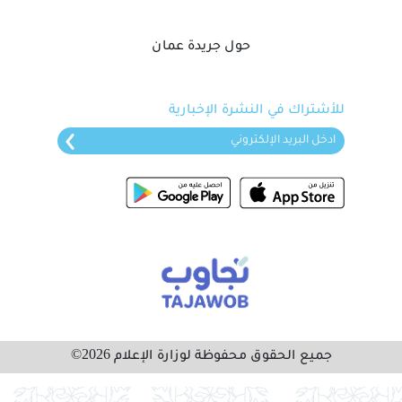
شرف يمثلون ثمانية أقطار عربية وثماني عشرة جامعة موزعة على ثلاثة
محاور هي محور العلوم التطبيقية، ومحور العلوم الإنسانية، ومحور
حول جريدة عمان
الإبداع الفني. وقالت الطالبة عائشة بنت خميس العريمية الحاصلة على
المركز الثاني في مجال الإبداع الفني: إنها سعيدة جدا بمشاركتها في
الملتقى الطلابي العشرين وأنها استطاعت أن تعرف المشاركين
للأشتراك في النشرة الإخبارية
بالمشغولات الخزفية العمانية وفن صناعتها من خلال بحثها كذلك
أشادت الطالبة بحسن الاستقبال والضيافة.
وقال الطالب إسلام أحمد علي: إن الملتقى الطلابي العشرين هو فرصة
لطلاب جامعة نزوى لإبراز مواهبهم والتعريف بالمسرح الجامعي في
جامعة نزوى والدور الذي يقوم به من خلال ما يقدم من عروض مسرحية
وكذلك إتاحة الفرصة لتبادل الخبرات بين طلاب الجامعة وطلاب
الجامعات العربية. وأشارت الطالبة سارة بنت فاضل البلوشية إلى أن
تجربة المشاركة في الملتقى الطلابي العشرين هي تجربة رائعة حيث
اطلعت على أبحاث المشاركين وقد استمتعت بما قدم وأنها تتمنى
المشاركة في الأعوام القادمة.
جميع الحقوق محفوظة لوزارة الإعلام 2026©