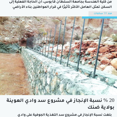
من كلية الهندسة بجامعة السلطان قابوس، أن الحاجة الفعلية إلى
السكن تمثل العامل الأكثر تأثيرًا في قرار المواطنين بناء الأراضي
السكنية الممنوحة، في حين تشكل التحديات المالية، وبُعد الموقع،
منذ 10 ساعات
وضعف الخدمات أبرز الأسباب التي تؤخر تطوير تلك الأراضي أو تدفع
إلى...
20 % نسبة الإنجاز في مشروع سد وادي العوينة
بولاية ضنك
بلغت نسبة الإنجاز في مشروع سد التغذية الجوفية على وادي