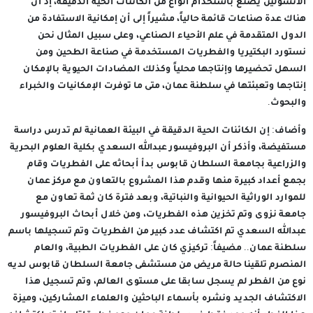
الأنسولين يصنع باستخدام أنواع من الكائنات الحية الدقيقة، إذ أن
هناك عدة صناعات قائمة حالياً، مشيراً إلى أن إمكانية الاستفادة من
الدول المتقدمة في علم الأحياء الصناعي، وعلى سبيل المثال نحن
نستورد البكتيريا والفطريات المستخدمة في صناعة الطحين ومن
السهل تحضيرها وإنتاجها محلياً وكذلك المضادات الحيوية بالإمكان
إنتاجها وتعبئتها في سلطنة عمان، متى ما توفرت الإمكانيات والخبراء
والبحوث.
وأضاف: إن الكائنات الحية الدقيقة في البيئة العمانية لم تدرس دراسة
مستفيضة، وأذكر أن البروفيسور عبدالله السعدي بكلية العلوم البحرية
والزراعية بجامعة السلطان قابوس بدأ أبحاثه على الفطريات وقام
بجمع أعداد كبيرة منها وقدم هذا المشروع بالتعاون مع مركز عمان
للموارد الوراثية الحيوانية والنباتية، وبعد فترة كان ثمة تعاون مع
جامعة نزوى وتم تخزين هذه الفطريات، ومن خلال أبحاث البروفيسور
عبدالله السعدي تم اكتشاف عدد كبير من الفطريات وتم تسجيلها باسم
سلطنة عمان.. مضيفاً: تركيزي كان على الفطريات الطبية، والعام
المنصرم تلقينا حالة مريض من مستشفى جامعة السلطان قابوس لديه
نوع من الفطر لم يسجل سابقا على مستوى العالم، وتم تسجيل هذا
الاكتشاف الجديد ونشره بأسماء الباحثين والعلماء المشاركين، وميزة