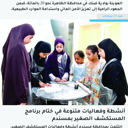
العوينة بولاية ضنك في محافظة الظاهرة نحو 20 بالمائة، ضمن
الجهود الرامية إلى تعزيز الأمن المائي واستدامة الموارد الطبيعية،
ودعم الأنشطة الزراعية وتربية المواشي في البلدة والمناطق
منذ 10 ساعات
المجاورة.ويُنفذ المشروع بإشراف وزارة الثروة الزراعية والسمكية
وموارد المياه، وفق المعايير الفنية والهندسية...
أنشطة وفعاليات متنوعة في ختام برنامج
المستكشف الصغير بمسندم
اختُتمت بمحافظة مسندم أنشطة وفعاليات المستكشف الصغير،