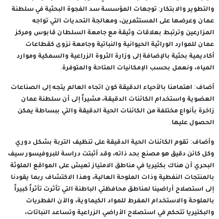
والتطوير والابتكار: توجهات المؤسسة سد الفجوة البحثية في سلطنة
عمان وعرضها على المستثمرين، ومعالجة التحديات التي تواجه
المزارعين وترتبط بعلاقات وثيقة مع جامعة السلطان قابوس ومركز
عمان للموارد الوراثية الحيوانية والنباتية وجامعة نزوى كقطاعات
أكاديمية بحثية بالإضافة إلى وزارة الثروة الزراعية والسمكية وموارد
المياه، ونعمل بحسب الإمكانيات المتاحة والمتوفرة.
أضاف: اهتمامنا بالأحياء الدقيقة كون اتجاه العالم يتجه إلى الصناعات
العضوية واستخدام الكائنات الدقيقة، مشيراً إلى أن سلطنة عمان
زاخرة بأنواع مختلفة من الكائنات الحية الدقيقة والتي ببساطة يمكن
الحصول عليها.
وأضاف: تقوم الكائنات الحية الدقيقة على تنظيف التربة بشكل دوري
وكل كائن دقيق هو مصنع بحد ذاته، وقد أثبتت دراسة للبروفيسور سيف
البحري أن هناك بكتيريا في مناطق الامتياز تعيش على المواقع الملوثة
بالمنتجات النفطية وذات الملوحة العالية، وهذا الاكتشاف ربما يقودنا
إلى استصلاح أراضينا لمناطق محافظتي الباطنة التي تأثرت تأثراً كبيراً
بالملوحة والاستخدام المفرط للمواد الكيماوية، والآن الفطريات
والبكتيريا تتحكم في استصلاح الأراضي الزراعية وتساعد النباتات،