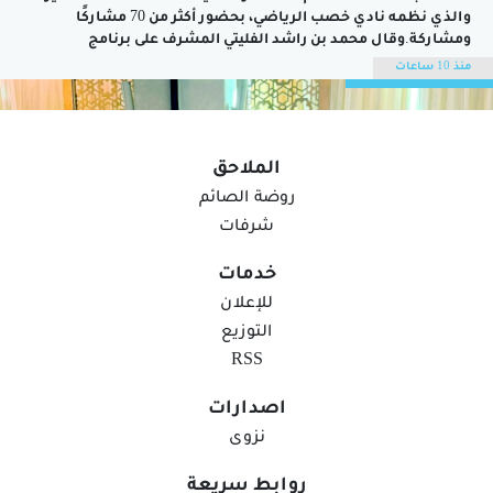
والذي نظمه نادي خصب الرياضي، بحضور أكثر من 70 مشاركًا
ومشاركة.وقال محمد بن راشد الفليتي المشرف على برنامج
المستكشف الصغير: إن البرنامج يهدف إلى إثراء المعارف في
منذ 10 ساعات
مجالات متنوعة مثل الثقافة والعلوم والبيئة والتاريخ والمجتمع،
بالإضافة إلى تنمية مهارات التواصل والعمل الجماعي وتبادل...
الملاحق
روضة الصائم
شرفات
خدمات
للإعلان
التوزيع
RSS
اصدارات
استعراض تجربة عُمانية لتمكين الأشخاص ذوي
نزوى
الإعاقة في مؤتمر دولي بمصر
روابط سريعة