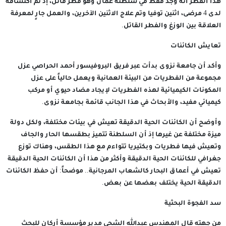
هذا الفطر أنه وجد فقط في سلطنة عمان وهو فطر قاتل، إذ تم اكتشافه
لدى 4 مرضى، اثنين توفيا وتم علاج الاثنين الآخرين، والعمل جارٍ لمعرفة
العلاقة بين الوزغ والفطر القاتل.
تعايش الكائنات
وأكد أن جامعة نزوى بدأت عبر فريق البروفيسور أحمد الحراصي عزل
مجموعة من الفطريات من البيئة العمانية ويعمل حالياً على عزل
المكونات الكيميائية لهذه الفطريات لإيجاد مضاد حيوي أو مركب
كيميائي مفيد، والأبحاث في هذا الجانب قائمة بجامعة نزوى.
وأوضح أن الكائنات الحية الدقيقة تعيش في بيئات مختلفة، ولكل دولة
ميزة مختلفة عن غيرها إذ أن السلطنة تتميز بطقسها الحار والجاف
وتعيش فيها فطريات وبكتيريا تتواءم مع هذا الطقس، وهناك توزع
جغرافي للكائنات الحية الدقيقة وأكثر من هذا أن الكائنات الحية الدقيقة
تعيش في أعماق البحار كالشعاب المرجانية.. موضحاً: أن حفظ الكائنات
الدقيقة الحية يختلف بعضها عن بعض.
سد الفجوة البحثية
من جهته قال المهندس عبدالله الشحي مدير مؤسسة أركان للبحث