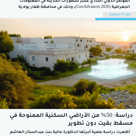
المؤتمر الدولي الحادي عشر للتطورات الحديثة في المعلومات
الجغرافية (GeoAdvances 2026)، وذلك في محافظة ظفار بولاية
صلالة، خلال الفترة من 6 إلى 8 سبتمبر القادم، بمشاركة نخبة من
منذ 10 ساعات
الخبراء والباحثين والمتخصصين والمعلمين من مختلف دول العالم
في مجالات نظم المعلومات الجغرافية...
دراسة: 50% من الأراضي السكنية الممنوحة في
مسقط بقيت دون تطوير
أظهرت دراسة علمية أجرتها الدكتورة عالية بنت عبدالستار الهاشم