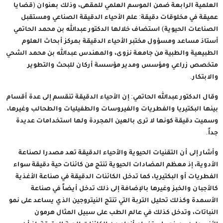
العلمية الرابعة ضمن الموسم العلمي للمقهى، وذلك بعنوان (قضايا
عميقة في مخلوقات دقيقة: علم الأحياء الدقيقة الصناعي ومستقبل
الصناعات الحيوية) استضاف خلالها الدكتور عبدالله بن محمد الحاتمي
أستاذ مساعد ومسؤول مختبر الأحياء الدقيقة بمركز أبحاث العلوم
الطبيعية والطبية من جامعة نزوى، والمهندس عبدالله بن محمد الشحي
متخصص زراعي ومؤسس ومدير مؤسسة أركان للبحث والتطوير
والابتكار.
وقال الدكتور عبدالله الحاتمي: إن الأحياء الدقيقة تنقسم إلى عدة أقسام
بينها البكتيريا والفطريات والفيروسات والطفيليات والطحالب وغيرها،
وسميت دقيقة كونها لا ترى بالعين المجردة ولها استخدامات عديدة
جداً.
وأشار إلى أن التقنيات الحيوية والأحياء الدقيقة تعد مصدرا لصناعة
الأدوية، إذ معظم المضادات الحيوية تنتج من كائنات حية دقيقة سواء
الفطريات أو البكتيريا، كما تدخل الكائنات الدقيقة في صناعة الأغذية
كالأجبان والخبز وغيرها بالإضافة إلى ذلك تدخل أيضاً في صناعة
الأسمدة وكذلك تحليل التربة التي تنتج النيتروجين الذي يساعد على نمو
النباتات، وتدخل كذلك في عالم الطب على سبيل المثال هرمون