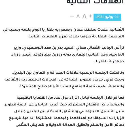
العلاقات الثنائية
03 يوليو 2025
العُمانية: عقدت سلطنة عُمان وجمهورية بلغاريا اليوم جلسة رسمية في
العاصمة البلغارية صوفيا بهدف تعزيز العلاقات الثنائية.
ترأس الجانب العُماني معالي السيد بدر بن حمد البوسعيدي، وزير
الخارجية، ومن الجانب البلغاري دولة روزين جيليازكوف، رئيس وزراء
جمهورية بلغاريا.
وناقشت الجلسة الرسمية علاقات الصداقة والتعاون بين البلدين،
وبحث فرصٍ جديدة لتطوير الشراكة في المجالات الاقتصادية والثقافية
والعلمية، بهدف تنمية المنافع المتبادلة والمصالح المشتركة.
كما تم خلال الجلسة تبادل الآراء حول عدد من القضايا الإقليمية
والدولية ذات الاهتمام المشترك، حيث أعرب الجانبان عن الرغبة لتطوير
سبل التنسيق الدبلوماسي والتشاور المنتظم بين البلدين وتبادل
الزيارات؛ انسجامًا مع أهدافهما وقيمهما المشتركة الداعية لترسيخ
دعائم الأمن والسلم وتحقيق العدالة الدولية والتعايش السِّلمي