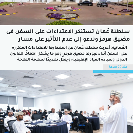
سلطنة عُمان تستنكر الاعتداءات على السفن في
مضيق هرمز وتدعو إلى عدم التأثير على مسار
المفاوضات
العُمانية: أعربت سلطنة عُمان عن استنكارها للاعتداءات المتكررة
على السفن أثناء عبورها مضيق هرمز، وهو ما يشكّل انتهاكًا للقانون
الدولي وسيادة المياه الإقليمية، ويمثّل تهديدًا لسلامة الملاحة
البحرية وأمن المنطقة واستقرارها.وأكّدت سلطنة عُمان في بيان
منذ 20 ساعة
لوزارة الخارجية اليوم أنّ المفاوضات الجارية بشأن الترتيبات
المتعلقة بالملاحة في...