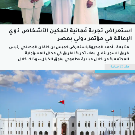
استعراض تجربة عُمانية لتمكين الأشخاص ذوي
الإعاقة في مؤتمر دولي بمصر
متابعة - أحمد المحروقياستعرض خميس بن خلفان المصلحي رئيس
فريق السور بنادي بهلا، تجربة الفريق في مجال المسؤولية
المجتمعية من خلال مبادرة «طموحي يفوق الخيال»، وذلك خلال
مشاركته في أعمال المؤتمر الأول لدعم التعليم والتدريب والرعاية
منذ 23 ساعة
للأشخاص ذوي الإعاقة في نسخته الثانية، والذي أقيم في جمهورية
مصر العربية ويختتم فعالياته...