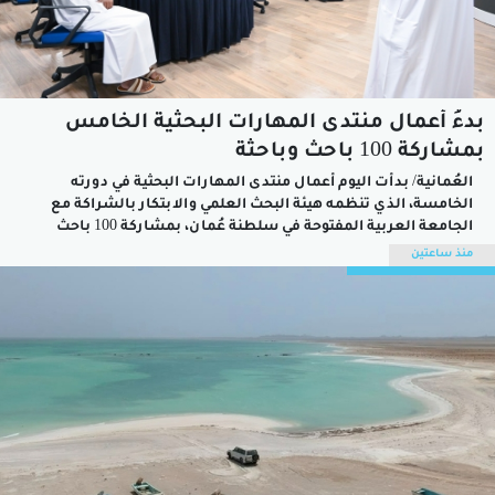
بدءُ أعمال منتدى المهارات البحثية الخامس
بمشاركة 100 باحث وباحثة
العُمانية/ بدأت اليوم أعمال منتدى المهارات البحثية في دورته
الخامسة، الذي تنظمه هيئة البحث العلمي والابتكار بالشراكة مع
الجامعة العربية المفتوحة في سلطنة عُمان، بمشاركة 100 باحث
وباحثة من طلبة الدراسات العُليا بمؤسسات التعليم العالي في
منذ ساعتين
سلطنة عُمان، وتستمر أعماله حتى 20 أغسطس الجاري.وأشارت
الدكتورة نسرين بنت يحيى البلوشية المُكلفة...