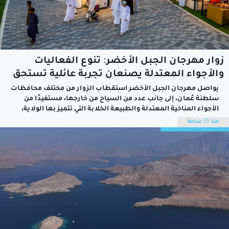
زوار مهرجان الجبل الأخضر: تنوع الفعاليات
والأجواء المعتدلة يصنعان تجربة عائلية تستحق
التكرار
يواصل مهرجان الجبل الأخضر استقطاب الزوار من مختلف محافظات
سلطنة عُمان، إلى جانب عدد من السياح من خارجها، مستفيدًا من
الأجواء المناخية المعتدلة والطبيعة الخلابة التي تتميز بها الولاية،
وما يقدمه من فعاليات ترفيهية وثقافية وتسويقية متنوعة تلبي
منذ 20 ساعة
اهتمامات مختلف أفراد الأسرة.وخلال جولة ميدانية في أروقة
المهرجان، عبّر عدد من...