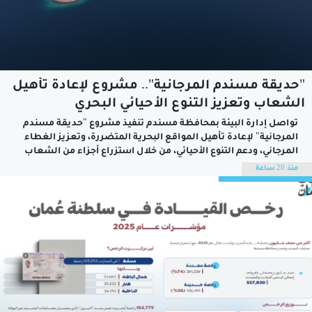
"حديقة مسندم المرجانية".. مشروع لإعادة تأهيل
الشعاب وتعزيز التنوع الأحيائي البحري
تواصل إدارة البيئة بمحافظة مسندم تنفيذ مشروع "حديقة مسندم
المرجانية" لإعادة تأهيل المواقع البحرية المتضررة، وتعزيز الغطاء
المرجاني، ودعم التنوع الأحيائي، من خلال استزراع أجزاء من الشعاب
المرجانية على هياكل إسمنتية صديقة للبيئة وصفائح من الألومنيوم،
منذ 20 ساعة
ضمن برنامج للرصد والتقييم الذي يستمر حتى نهاية عام 2029.ويُعد
المشروع إحدى المبادرات البيئية...