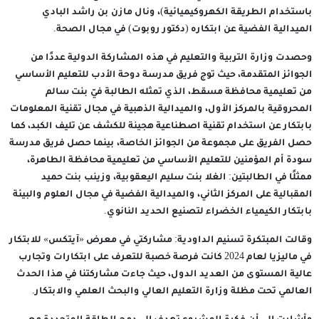
باستخدام الطريقة الكهروكيميائية)، ونال مازن بن راشد البادي
الميدالية الفضية عن ابتكاره (دكتور روبوت) في مجال الصحة.
وحصدت وزارة التربية والتعليم في هذه المشاركة الدولية عددًا من
الجوائز المتقدمة، حيث توج فريق مدرسة دوحة الأدب للتعليم الأساسي
من تعليمية محافظة مسقط، الذي تمثله الطالبة فيّ بنت سالم
المحروقية بالمركز الأول، والميدالية الذهبية في مجال تقنية المعلومات
بابتكار عن استخدام تقنية اصطناعية هجينة للكشف عن تليف الكبد، كما
حصل الفريق على مجموعة من الجوائز الخاصة، بينما حصل فريق مدرسة
سودة أم المؤمنين للتعليم الأساسي من تعليمية محافظة الطاهرة،
ممثلًا في الطالبتين: الغلا بنت سليم اليعقوبية، وزينب بنت حميد
المقبالية على المركز الثاني، والميدالية الفضية في مجال العلوم والبيئة
بابتكار الكيمياء الخضراء لتصنيع الحديد النانوي.
وقالت المبتكرة تسنيم الداودية: مشاركتي في معرض «آيتكس» للابتكار
في ماليزيا لعام 2024 كانت فرصة خصبة للتعرف على ابتكارات وتجارب
عالية المستوى من العديد الدول، حيث جاءت مشاركتنا في هذا الحدث
العالمي تحت مظلة وزارة التعليم العالي والبحث العلمي والابتكار.