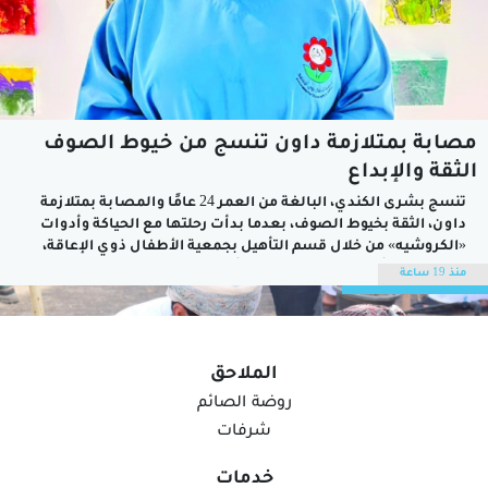
مصابة بمتلازمة داون تنسج من خيوط الصوف
الثقة والإبداع
تنسج بشرى الكندي، البالغة من العمر 24 عامًا والمصابة بمتلازمة
داون، الثقة بخيوط الصوف، بعدما بدأت رحلتها مع الحياكة وأدوات
«الكروشيه» من خلال قسم التأهيل بجمعية الأطفال ذوي الإعاقة،
حيث تعلمت أساسيات الحياكة على أيدي مدرباتها في الجمعية، قبل
منذ 19 ساعة
أن تطور مهاراتها عبر متابعة المقاطع المرئية على
«يوتيوب».واستطاعت بشرى أن...
الملاحق
روضة الصائم
شرفات
خدمات