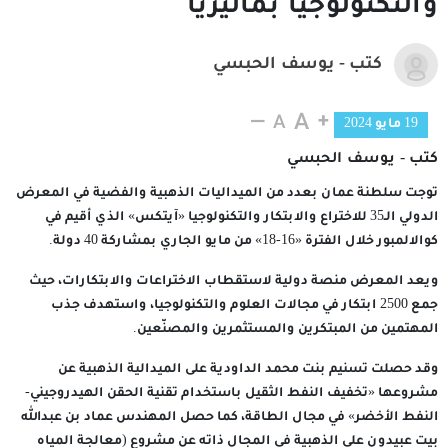
والتكنولوجيا بماليزيا
كتب - يوسف الحبسي
19 مايو 2024
كتب - يوسف الحبسي
توجت سلطنة عمان بعدد من الميداليات الذهبية والفضية في المعرض
الدولي الـ35 للاختراع والابتكار والتكنولوجيا «آيتكس» الذي أقيم في
كوالالمبور خلال الفترة «16-18» من مايو الجاري بمشاركة 40 دولة.
ويعد المعرض منصة دولية لاستقطاب الاختراعات والابتكارات، حيث
جمع 2500 ابتكار في مجالات العلوم والتكنولوجيا، واستهدف جذب
المهتمين من المبتكرين والمستثمرين والمصنّعين.
وقد حصلت تسنيم بنت محمد الداودية على الميدالية الذهبية عن
مشروعها «تخفيف النفط الثقيل باستخدام تقنية الحقن الهيدروجيني-
النفط الأخضر» في مجال الطاقة، كما حصل المهندس عماد بن عبدالله
بيت عبيدون على الذهبية في المجال ذاته عن مشروع (معالجة المياه