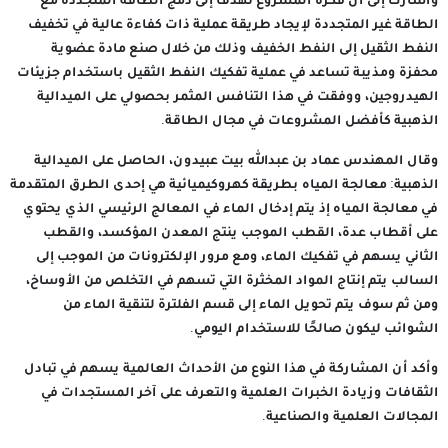
وأشارت إلى أن فكرة المشروع تهدف إلى دمج الطاقة المتجددة مع
الطاقة غير المتجددة لإيجاد طريقة عملية ذات كفاءة عالية في تخفيف
النفط الثقيل إلى النفط الخفيف وذلك من خلال صنع مادة عضوية
محفزة ومذيبة تساعد في عملية تفكيك النفط الثقيل باستخدام جزيئات
الهيدروجين، ووفقت في هذا التنافس المثمر بحصولي على الميدالية
الذهبية كأفضل المشروعات في مجال الطاقة.
وقال المهندس عماد بن عبدالله بيت عبيدون، الحاصل على الميدالية
الذهبية: معالجة المياه بطريقة كهروكيميائية هي إحدى الطرق المتقدمة
في معالجة المياه إذ يتم إدخال الماء في المعالج الرئيسي الذي يحتوي
على أقطاب عدة، القطب الموجب ينتج المعدن المؤكسد، والقطب
الثاني يسهم في تفكيك الماء، ومع مرور الإلكترونات من الموجب إلى
السالب يتم إنتاج المواد المخثرة التي تسهم في التخلص من الأوساخ،
ومن ثم سوف يتم تحويل الماء إلى قسم الفلترة لتنقية الماء من
الشوائب ليكون صالحًا للاستخدام اليومي.
وأكد أن المشاركة في هذا النوع من الأحداث العالمية يسهم في تبادل
الثقافات وزيادة الخبرات العلمية والتعرف على آخر المستجدات في
المجالات العلمية والصناعية.