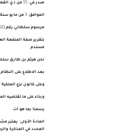
صدر في: 15 من ذي القعدة سنة 1447 هـ
الموافق: 3 من مايو سنة 2026 م
مرسوم سلطاني رقم (52 / 2026)
بتقرير صفة المنفعة ال
مسندم
نحن هيثم بن طارق سلطا
بعد الاطلاع على النظام
وعلى قانون نزع الملكية للم
وبناء على ما تقتضيه ال
رسمنا بما هو آت
المادة الأولى: يعتبر م
المحدد في المذكرة والر