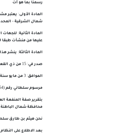
رسمنا بما هو آت
المادة الأولى: يعتبر م
شمال الشرقية - المحدد 
المادة الثانية: للجهات 
عليها من منشآت طبقا لأح
المادة الثالثة: ينشر ه
صدر في: 15 من ذي القعدة سنة 1447 هـ
الموافق: 3 من مايو سنة 2026 م
مرسوم سلطاني رقم (54 / 2026)
بتقرير صفة المنفعة الع
محافظة شمال الباطنة
نحن هيثم بن طارق سلطا
بعد الاطلاع على النظام