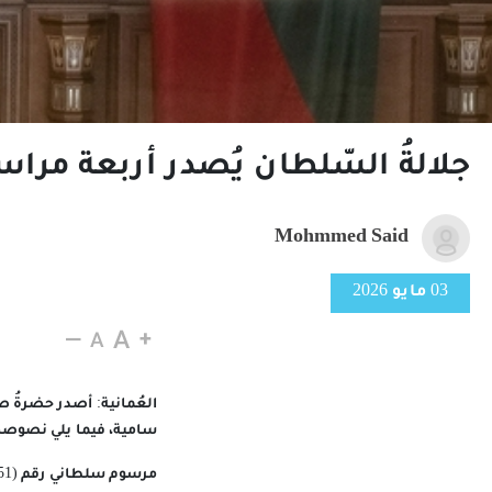
جلالةُ السّلطان يُصدر أربعة مرا
Mohmmed Said
03 مايو 2026
العُمانية: أصدر حضرةُ ص
سامية، فيما يلي نصوصه
مرسوم سلطاني رقم (51 / 2026)