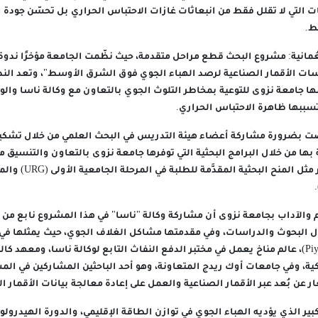
ت التي لا تقلل فقط من انبعاثات غازات الاحتباس الحراري بل تحسّن جودة 
ط.
عُمانية: مشروع البحث قطع مراحل متقدمة، حيث نظّمت الجامعة مؤخرًا ندوة 
ات الأقمار الصناعية لرصد الهباء الجوي فوق الشرق الأوسط"، وتعد الندو
ا جامعة نزوى للتوعية بمخاطر التلوث الجوي بالتعاون مع وكالة ناسا والوق
تسببها ظاهرة الاحتباس الحراري.
وصت بضرورة مشاركة أعضاء هيئة التدريس في البحث العلمي من خلال تشكي
ها من خلال البرامج البحثية التي توفرها جامعة نزوى بالتعاون والتنسيق مع
والبحث العلمي والابتكار مثل
 والآداب بجامعة نزوى أن مشاركة وكالة "ناسا" في هذا المشروع نابع من ال
ل البحوث والدراسات، وفي مقدمتها مشاكل الغلاف الجوي، حيث يمثلها في 
باتيل (Piyushkumar N. Patel)، عالم مناخ يعمل في مختبر الدفع النفاث التابع لوكالة ناسا، ومعه
كية، وفي جامعات أوك ريدج المتعاونة، وهو أحد الباحثين المشاركين في المش
 عن بُعد عبر الأقمار الصناعية والعمل على إعادة معالجة بيانات الأقمار ال
كبير الذي يؤديه الهباء الجوي في توازن الطاقة الإقليمي، والدورة الهيدرولوج