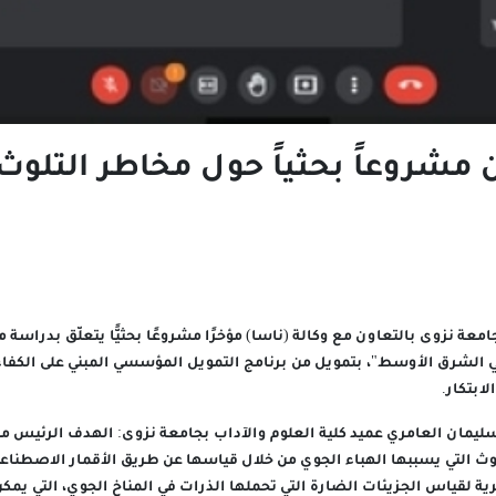
 مشروعاً بحثياً حول مخاطر التلوث
امعة نزوى بالتعاون مع وكالة (ناسا) مؤخرًا مشروعًا بحثيًّا يتعلّق بدراسة م
ي الشرق الأوسط"، بتمويل من برنامج التمويل المؤسسي المبني على الكفاءة 
ابتكار.
ليمان العامري عميد كلية العلوم والآداب بجامعة نزوى: الهدف الرئيس م
وث التي يسببها الهباء الجوي من خلال قياسها عن طريق الأقمار الاصطنا
رية لقياس الجزيئات الضارة التي تحملها الذرات في المناخ الجوي، التي يمكن 