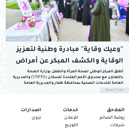
"وعيك وقاية" مبادرة وطنية لتعزيز
الوقاية والكشف المبكر عن أمراض
المرأة
أطلق المركز الوطني لصحة المرأة والطفل بوزارة الصحة
بالتعاون مع صندوق الأمم المتحدة للسكان (UNFPA) والمديرية
العامة للخدمات الصحية بمحافظة ظفار والمديرية العامة
للشؤون الصحية ببلدية ظفار اليوم فعاليات الحملة الوطنية
منذ 13 ساعة
للتوعية بصحة المرأة "وعيك وقاية" في الواجهة العصرية (آب
تاون) بسهل إتين بحضور منير بن عوض الجدياني المدير العام...
الملاحق
خدمات
اصدارات
روضة الصائم
للإعلان
نزوى
شرفات
التوزيع