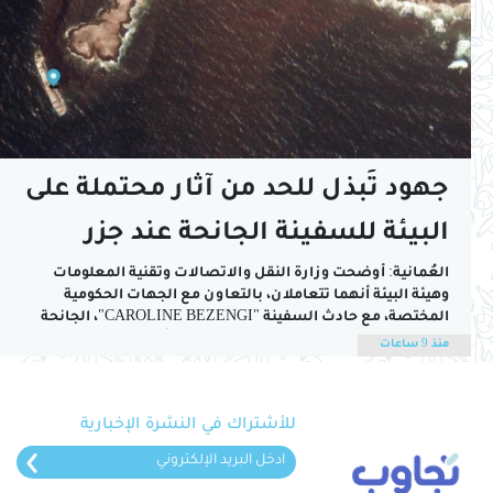
جهود تُبذل للحد من آثار محتملة على
البيئة للسفينة الجانحة عند جزر
الحلانيات
العُمانية: أوضحت وزارة النقل والاتصالات وتقنية المعلومات
وهيئة البيئة أنهما تتعاملان، بالتعاون مع الجهات الحكومية
المختصة، مع حادث السفينة "CAROLINE BEZENGI"، الجانحة
عند جزر الحلانيات بمحافظة ظفار، للحد من أي آثار محتملة على
منذ 9 ساعات
البيئة.وأكدت الوزارة والهيئة، في بيان لهما، أن جميع الفرق الفنية
المختصة تواصل العمل على متابعة تطورات الوضع،...
للأشتراك في النشرة الإخبارية