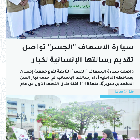
سيارة الإسعاف "الجسر" تواصل
تقديم رسالتها الإنسانية لكبار
السن بالداخلية
واصلت سيارة الإسعاف "الجسر" التابعة لفرع جمعية إحسان
بمحافظة الداخلية أداء رسالتها الإنسانية في خدمة كبار السن
المقعدين سريريًا، منفذة 144 نقلة خلال النصف الأول من عام
2026، في تأكيد على الدور المجتمعي الذي يضطلع به الفرع في
منذ 14 ساعة
توفير وسائل نقل آمنة ومهيأة للمستفيدين، وتمكينهم من
الوصول إلى المؤسسات الصحية...