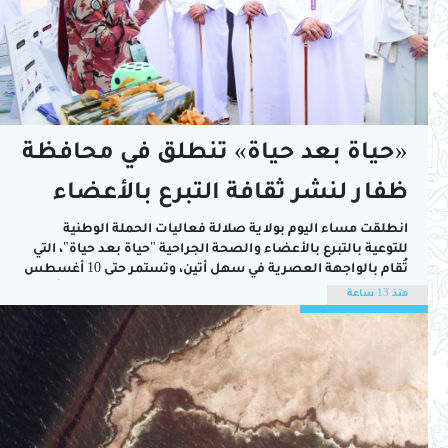
«حياة بعد حياة» تنطلق في محافظة
ظفار لنشر ثقافة التبرع بالأعضاء
انطلقت مساء اليوم بولاية صلالة فعاليات الحملة الوطنية
للتوعية بالتبرع بالأعضاء والصحة الجراحية "حياة بعد حياة"، التي
تُقام بالواجهة العصرية في سهل أتين، وتستمر حتى 10 أغسطس
الجاري، بالتزامن مع موسم خريف ظفار، بهدف نشر الوعي بأهمية
منذ 13 ساعة
التبرع بالأعضاء وتعزيز الثقافة الصحية والوقائية لدى مختلف
فئات المجتمع.رعى افتتاح الحملة صاحب...