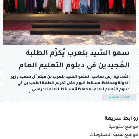
سمو السّيد بلعرب يُكرِّم الطلبة
المُجيدين في دبلوم التعليم العام
بمحافظة مسقط
العُمانية: رعى صاحب السُّمو السّيد بلعرب بن هيثم آل سعيد وزير
الدولة ومحافظ مسقط اليوم حفل تكريم الطلبة المُجيدين في
دبلوم التعليم العام بمحافظة مسقط للعام الدراسي
2025/2026م، والذي نظمته محافظة مسقط.وقال سموُّه في
منذ 10 ساعات
كلمته: "نحتفي بكوكبة متفوقة من خريجي دبلوم التعليم العام
بمحافظة مسقط، ونحتفل بثمرة جهودهم وعزيمتهم وإصرارهم،...
روابط سريعة
مواقع حكومية
مواقع تقنية المعلومات