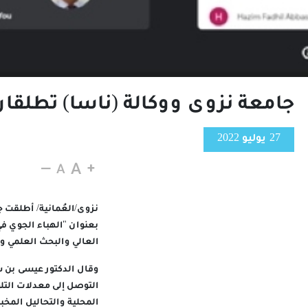
جامعة نزوى ووكالة (ناسا) تطلقان
27 يوليو 2022
نزوى/العُمانية/ أطلقت ج
بعنوان "الهباء الجوي ف
العالي والبحث العلمي وال
وقال الدكتور عيسى بن س
التوصل إلى معدلات التل
المحلية والتحاليل المخب