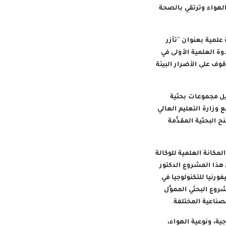
الهواء وترتقي بالصحة
علمية بعنوان "تآزر
ة العلمية الأولى في
وف على الأضرار البيئة
ل مجموعات بحثية
 وزارة التعليم العالي
 المنح البحثية المقدَّمة للطلبة في المرحلة الجامعية الأولى (URG) والمنح البحثية المقدَّمة
مكانة العلمية للوكالة
هذا المشروع الدكتور
د كاليفورنيا للتكنولوجيا في
روع البحثي المموَّل
صناعية المختلفة.
ية، ونوعية الهواء،