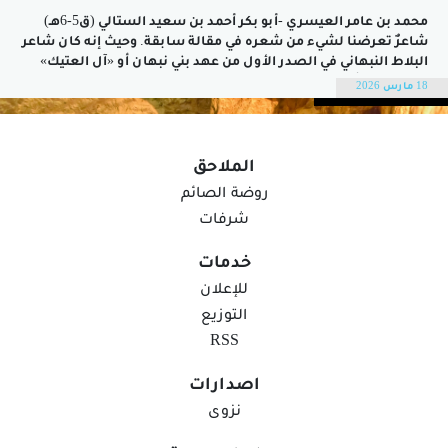
محمد بن عامر العيسري -أبو بكر أحمد بن سعيد الستالي (ق5-6هـ)
شاعرٌ تعرضنا لشيء من شعره في مقالة سابقة. وحيث إنه كان شاعر
البلاط النبهاني في الصدر الأول من عهد بني نبهان أو «آل العتيك»
كما يحلو له أن ينسبهم في كثير من قصائده، فإن شعره يغلب عليه
18 مارس 2026
غرض المديح،...
الملاحق
روضة الصائم
شرفات
خدمات
للإعلان
التوزيع
RSS
اصدارات
نزوى
السياحة الجيولوجية في سلطنة عُمان