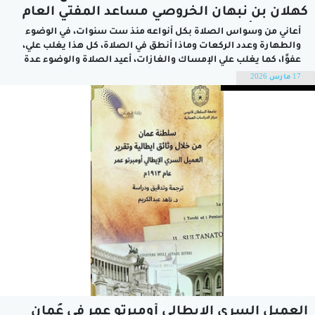
كهلان بن نبهان الخروصي مساعد المفتي العام
لسلطنة عُمان
أعاني من وسواس الصلاة بكل أنواعه منذ ست سنوات، في الوضوء
والطهارة وعدد الركعات وماذا أنطق في الصلاة، كل هذا يغلب علي،
عفوًا، كما يغلب علي الإمساك والغازات، أعيد الصلاة والوضوء عدة
مرات حتى أصبحت فيها مشقة، كيف أتصرف في هذه الحالة؟ للعلم
17 مارس 2026
بأنني حاولت أن أتجاهل، إلا...
العميل السري الإيطالي أومبرتو عمر في عُمان