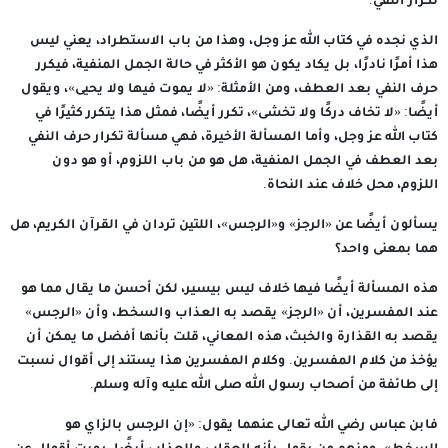
تكرار النفي.
الذي نجده في كتاب الله عز وجل، وهذا من باب الاستطراد، يعني ليس
هذا أمرًا نادرًا، بل يكاد يكون هو الأكثر في حالة الجمل المنفية، فيكرر
حرف النفي بعد العطف، ومن الأمثلة: «لا يموت فيها ولا يحيى»، ويقول
أيضًا: «لا تخاف دركًا ولا تخشى»، تكرر أيضًا، فمثل هذا يتكرر كثيرًا في
كتاب الله عز وجل، وأما المسألة الأخيرة، فهي مسألة تكرار حرف النفي
بعد العطف في الجمل المنفية، هل هو من باب اللزوم، أو هو دون
اللزوم، محل خلاف عند النحاة.
يسألون أيضًا عن «الرجز» و«الرجس»، اللتين تردان في القرآن الكريم، هل
هما بمعنى واحد؟
هذه المسألة أيضًا فيها خلاف ليس بيسير، لكن أحسن ما يقال مما هو
عند المفسرين، أن «الرجز» يقصد به العذاب والسخط، وأن «الرجس»
يقصد به القذارة والخبث، هذه المعاني، قلت بأنها أفضل ما يمكن أن
يؤخذ من كلام المفسرين. وكلام المفسرين هذا يستند إلى أقوال نسبت
إلى طائفة من أصحاب رسول الله صلى الله عليه وآله وسلم.
فابن عباس رضي الله تعالى عنهما يقول: «إن الرجس بالزاي هو