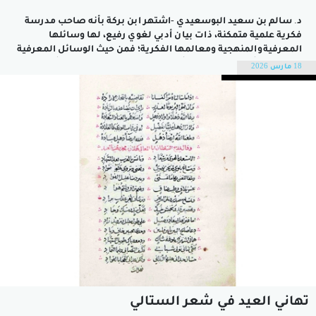
د. سالم بن سعيد البوسعيدي -اشتهر ابن بركة بأنه صاحب مدرسة
فكرية علمية متمكنة، ذات بيان أدبي لغوي رفيع، لها وسائلها
المعرفيةوالمنهجية ومعالمها الفكرية؛ فمن حيث الوسائل المعرفية
تعتمد على أصول الفقه في تأصيل الأحكام، وابن بركة لعله أول من
18 مارس 2026
ألّف في أصول الفقه من أهل عُمان، لذلك نجد أن...
تهاني العيد في شعر الستالي