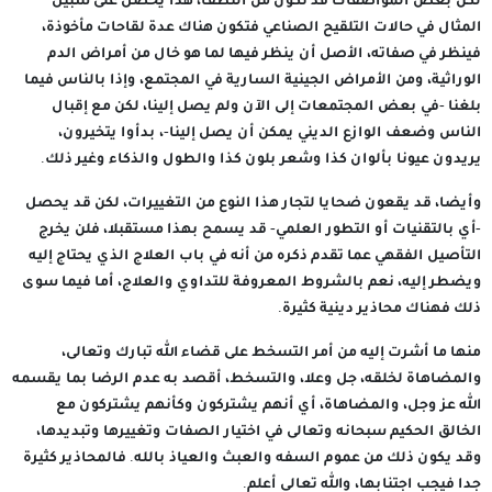
لكن بعض المواصفات قد تكون من النطف، هذا يحصل على سبيل
المثال في حالات التلقيح الصناعي فتكون هناك عدة لقاحات مأخوذة،
فينظر في صفاته، الأصل أن ينظر فيها لما هو خال من أمراض الدم
الوراثية، ومن الأمراض الجينية السارية في المجتمع، وإذا بالناس فيما
بلغنا -في بعض المجتمعات إلى الآن ولم يصل إلينا، لكن مع إقبال
الناس وضعف الوازع الديني يمكن أن يصل إلينا-، بدأوا يتخيرون،
يريدون عيونا بألوان كذا وشعر بلون كذا والطول والذكاء وغير ذلك.
وأيضا، قد يقعون ضحايا لتجار هذا النوع من التغييرات، لكن قد يحصل
-أي بالتقنيات أو التطور العلمي- قد يسمح بهذا مستقبلا، فلن يخرج
التأصيل الفقهي عما تقدم ذكره من أنه في باب العلاج الذي يحتاج إليه
ويضطر إليه، نعم بالشروط المعروفة للتداوي والعلاج، أما فيما سوى
ذلك فهناك محاذير دينية كثيرة.
منها ما أشرت إليه من أمر التسخط على قضاء الله تبارك وتعالى،
والمضاهاة لخلقه، جل وعلا، والتسخط، أقصد به عدم الرضا بما يقسمه
الله عز وجل، والمضاهاة، أي أنهم يشتركون وكأنهم يشتركون مع
الخالق الحكيم سبحانه وتعالى في اختيار الصفات وتغييرها وتبديدها،
وقد يكون ذلك من عموم السفه والعبث والعياذ بالله. فالمحاذير كثيرة
جدا فيجب اجتنابها، والله تعالى أعلم.