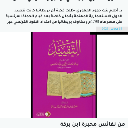
د. أحلام بنت حمود الجهوري -ظلت فكرة أن بريطانيا كانت تتصدر
الدول الاستعمارية المهتمة بعُمان خاصة بعد قيام الحملة الفرنسية
على مصر عام 1798م ومخاوف بريطانيا من امتداد النفوذ الفرنسي عبر
البحر الأحمر إلى المحيط الهندي وتهديد مواصلاتها إلى الهند؛ غير أن
18 مارس 2026
الوثائق التي تتكشف للباحثين تتيح لهم تقديم سردية...
من نفائس محبرة ابن بركة