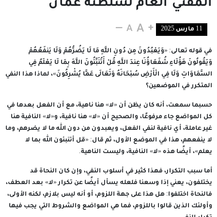
المفتي العام لسلطنة عمان
11 مارس 2025
في قوله تعالى: «وَيَعْبُدُونَ مِن دُونِ اللَّهِ مَا لَا يَضُرُّهُمْ وَلَا يَنفَعُهُمْ
وَيَقُولُونَ هَؤُلَاءِ شُفَعَاؤُنَا عِندَ اللَّهِ قُلْ أَتُنَبِّئُونَ اللَّهَ بِمَا لَا يَعْلَمُ فِي
السَّمَاوَاتِ وَلَا فِي الْأَرْضِ سُبْحَانَهُ وَتَعَالَى عَمَّا يُشْرِكُونَ»، لماذا هذا النفي
المتكرر في الموضعين؟
حسبما سمعت، أنه كان يظن أن «لا» هنا ناهية، مع أن الفعل بعدها في
كل المواضع جاء مرفوعًا، والصحيح أن «لا» هنا نافية، و«لا» النافية هنا
غير عاملة، أي نافية لنفي الفعل، ويعبدون من دون الله ما لا يضرهم، وما
لا ينفعهم، هذا في الموضع الأول، ثم قال: «قل أتنبئون الله بما لا
يعلم»، أيضًا هذه «لا» النافية، وليست الناهية.
أما سبب التكرار، فهذا كثير في أسلوب النفي، وإن كان النحاة قد
يختلفون، يعني إذا وسعنا فلعله يسأل أيضًا عن تكرار «لا» بعد العطف،
فالنحاة اختلفوا: هل هذا على جهة اللزوم، أو أنه ليس بلازم، لكنه الأولى،
وأولئك الذين قالوا باللزوم، فما هي المواضع والشروط التي يجب فيها