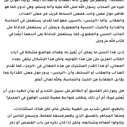
السخط». ومنهم من يقول بأنه العقاب والعذاب أيضًا. رويت أقوال عن
غيره من أصحاب رسول الله صلى الله عليه وآله وسلم، وهي تدور، كما هو
ظاهر، حول معنى واحد، فمعنى السخط قريب من معنى العذاب
والعقاب. وأما «الرجس» بالسين، فهو كما تقدم، يستعمل في النجاسة
والقذارة والخبث، الحسية والمعنوية، ويمكن أن يستعمل للدلالة على
الجانب الحسي والمعنوي، كما يستعمل للدلالة على أحدهما أيضًا في
كتاب الله عز وجل.
إذن، هذا أحسن ما يمكن أن يُميز به، وهناك مواضع مشكلة في آيات
الكتاب العزيز، حتى على هذا التوجيه، ولكن هذا الإشكال ينتفي بهذه
المعاني، أو هذا القدر المشترك من هذه المعاني في «الرجز»، كما تقدم:
العذاب والعقاب أو السخط، وأن «الرجس» يدور حول معنى القذارة وما
يقابل الطهارة من الخبث والنجاسة، والله تعالى أعلم.
هل يجوز ذكر الفاسق أو الظالم على سبيل التحذير أو بيان خطره دون أن
يُعتبر غيبة، أم أن ذلك يتطلب ضوابط معينة لتجنب الوقوع في المحرم؟
بالطبع، النهي شديد عن الغيبة بشكل عام، لكن هناك استثناءات،
ومنها المجاهر بالفسق الذي يظهر فسقه للعامة، ويسمح للناس أن
يتناولوا أفعاله وشنائعه، ولكن إذا كان ذكره من باب القصص أو ذكر