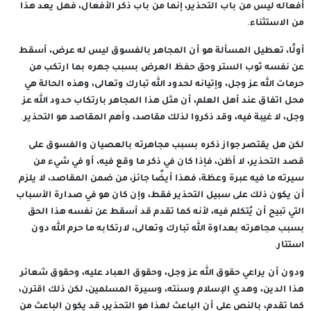
أفعاله ليس من باب التحذير، إنما من باب ذكر الأفعال، فهل يعد هذا
من الاستثناء.
أولًا، تعطيل المسألة هو أن المجاهر بالفسوق ليس له عرض، أسقط
عن نفسه ثوب الستر وحق حفظ العرض بسبب جهره بما ارتكب من
حرمات الله عز وجل، وإتيانه لحدود الله تبارك وتعالى، وهذه الحالة هي
محل اتفاق عند أهل العلم، أن مثل هذا المجاهر بارتكاب حدود الله عز
وجل، لا غيبة فيه، وقد ذكروا لذلك مقاصد، وأهم المقاصد هو التحذير.
لكن هل يقتصر جواز ذكره بسبب مجاهرته بالعصيان والفسوق على
قصد التحذير، لا أظن، فإذا كان في ذكر ما وقع فيه، أو في شيء من
سيرته ما فيه عبرة وعظة، فهذا أيضًا جائز، من ضمن المقاصد، لا يلزم
أن يكون ذلك على سبيل التحذير فقط، وإن كان هو في صدارة الأسباب
التي تبيح أن يُتكلم فيه، لأنه كما تقدم قد أسقط عن نفسه هذا الحق
بسبب مجاهرته بعداوة الله تبارك وتعالى، لارتكابه ما حرم الله دون
استتار.
ودون أن يراعي حقوق الله عز وجل، وحقوق العباد عليه، وحقوق شعائر
هذا الدين، وهدي الإسلام وسنته، وسيرة المسلمين، لكن ذلك اقترن،
كما تقدم، بالنص على أن الباعث لهذا هو التحذير، قد يكون الباعث من