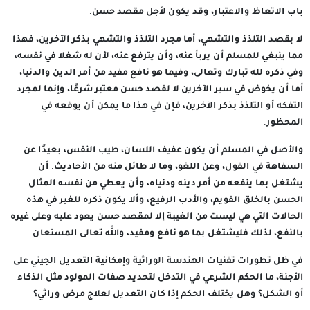
باب الاتعاظ والاعتبار، وقد يكون لأجل مقصد حسن.
لا بقصد التلذذ والتشهي، أما مجرد التلذذ والتشهي بذكر الآخرين، فهذا
مما ينبغي للمسلم أن يربأ عنه، وأن يترفع عنه، لأن له شغلا في نفسه،
وفي ذكره لله تبارك وتعالى، وفيما هو نافع مفيد من أمر الدين والدنيا،
أما أن يخوض في سير الآخرين لا لقصد حسن معتبر شرعًا، وإنما لمجرد
التفكه أو التلذذ بذكر الآخرين، فإن في هذا ما يمكن أن يوقعه في
المحظور.
والأصل في المسلم أن يكون عفيف اللسان، طيب النفس، بعيدًا عن
السفاهة في القول، وعن اللغو، وما لا طائل منه من الأحاديث. أن
يشتغل بما ينفعه من أمر دينه ودنياه، وأن يعطي من نفسه المثال
الحسن بالخلق القويم، والأدب الرفيع، وألا يكون ذكره للغير في هذه
الحالات التي هي ليست من الغيبة إلا لمقصد حسن يعود عليه وعلى غيره
بالنفع، لذلك فليشتغل بما هو نافع ومفيد، والله تعالى المستعان.
في ظل تطورات تقنيات الهندسة الوراثية وإمكانية التعديل الجيني على
الأجنة، ما الحكم الشرعي في التدخل لتحديد صفات المولود مثل الذكاء
أو الشكل؟ وهل يختلف الحكم إذا كان التعديل لعلاج مرض وراثي؟