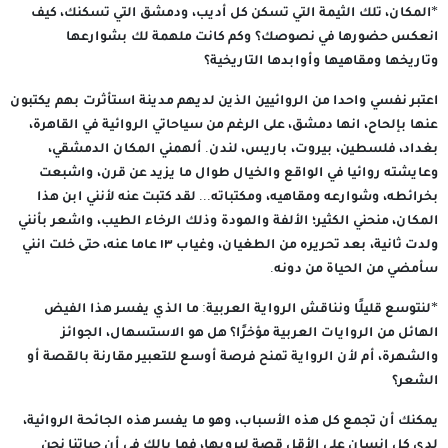
*المكان، تلك الثيمة التي تسكن كل أديب، ودمشق التي تسكنك، كيف
انعكس حضورها في نصوصك؟ وكم كانت ملهمة لك بشوارعها
وتاريخها ومقاهيها وأوابدها التاريخية؟
اعتبر نفسي واحدا من الروائيين الذين لديهم مدينة استأثرت بهم يكتبون
عنها بإلحاح، انها دمشق، على الرغم من سياحاتي الروائية في القاهرة،
بغداد، فلسطين، بيروت، باريس، لندن. ألهمني المكان الدمشقي،
وعايشته روائيا في الواقع والخيال طوال ما يزيد عن قرن، واشبعت
بخرائطه، وشوارعه ومقاهيه، ومكتباته... لقد كتبت عنه لأنني ابن هذا
المكان، منحني الكثير؛ الألفة والمودة وذلك الرخاء الطيب، واشعر بأنني
ولدت ثانية، بعد تحريره من الطغيان، وغياب ١٣ عاما عنه، حتى خلت انني
سأمضي من الحياة من دونه.
*لنتوسع قليلًا ونناقش الرواية العربية: ما الذي يفسر هذا الفيض
الهائل من الروايات العربية مؤخرًا؟ هل هو الاستسهال، الجوائز
والشهرة، أم لأن الرواية تمنح فرصة أوسع للتعبير مقارنة بالقصة أو
الشعر؟
يمكنك أن تجمع كل هذه الأسباب، وهو ما يفسر هذه الجائحة الروائية،
لدي كل انسان على الأقل قصة ليرويها، فما بالك في أن حياتنا نحن