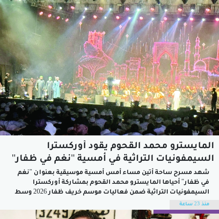
المايسترو محمد القحوم يقود أوركسترا
السيمفونيات التراثية في أمسية "نغم في ظفار"
شهد مسرح ساحة أتين مساء أمس أمسية موسيقية بعنوان "نغم
في ظفار" أحياها المايسترو محمد القحوم بمشاركة أوركسترا
السيمفونيات التراثية ضمن فعاليات موسم خريف ظفار 2026 وسط
حضور جماهيري كبير ملأ مدرجات المسرح وتفاعل مع فقرات الحفل
منذ 23 ساعة
التي مزجت بين أصالة الموروث الموسيقي وروح التوزيع الأوركسترالي