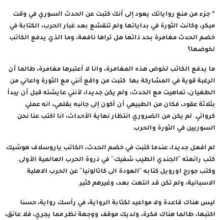
* جزء من منع رواياتك يعود إلى أنك كتبت عن الحدث السوري في وقت
مبكر، وكانت الثورة في بداياتها ولم تنقشع بعد غبار الحرب، الكتابة في
خضم الحدث مغامرة بحد ذاتها هل تراها نافعة، وما الذي يدفع الكاتب
لخوضها؟
ما يدفع الكاتب لخوض هذه المغامرة، وانا لا أعتبرها مغامرة، طالما أن
الرغبة قوية في المشاركة بها. كتبت من واقع أنني مع الثورة واعاني من
الطغيان، تماهيت مع الحدث، ولم يكن جديدا، لأنني عايشته قبل أن يبدأ
بثلاثة عقود، فكان من الطبيعي أن أكون إلى جانبه بقلمي، انه عملي
كروائي. لم يكن من الضروري انتظار نهاية الأحداث، انا اكتب عنا نحن
السوريين في الثورة والحرب.
لم افعل جديدا، عندما كتبت في خضم الحدث، الكاتب ياروسلاف هوشيك
كتب رائعته "الجندي الطيب شفيك" في ذروة الحرب العالمية الأولى.
وكتب جورج اورويل كتابه "العودة الى كاتالونيا" عن الحرب الاهلية
الاسبانية، ولم تكن قد انتهت بعد، وغيرهم كثير.
ليس هناك قاعدة ولا مواعيد لكتابة الرواية، في رأسك رواية، حسنا
اكتبها، طالما هناك فكرة، ولديك موقف ووجهة نظر مما يجري، فلا عائق،