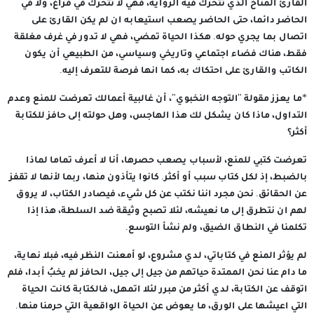
القارئ المناخ الذي تتحرك فيه الرواية، فهي لا تتحرك في فراغ، ولا في
الحاضر دائما، حتى الحاضر يصعب استيعابه ان لم يكن القارئ على
اتصال بما يجري حوله. هكذا الحياة تمضي، فهي لا تدور في غرف مغلقة
فقط، هناك فضاء اجتماعي وتاريخي وسياسي، من الطبيعي أن يكون
الكاتب والقارئ على احتكاك به، كما انها فرصة للتعرف إليه.
*ما يعزز مقولة "التوجه النخبوي"، أن غالبية أعمالك تعرضت للمنع وعدم
التداول، ماذا كان يشكل لك هذا الهاجس، وهل حولته إلى حافز للكتابة
أكثر؟
تعرضت كتبي للمنع، لأسباب يصعب حصرها، أنا لا أعرف تماما لماذا
بالضبط، إذ لكل كتاب سبب أو أكثر. كانوا يتأذون منها، ربما لأنها لا تقفز
عن الحقائق. نحن مجرد اننا نكتب عن كل شيء، فيصادر الكتاب، لا يروق
لهم ان نتطرق إلى ما نعيشه، لئلا تصبح وثيقة ضد السلطة، هذا إذا
تكلمنا في النطاق الضيق، ولم نشأ التوسع.
لم يؤثر المنع في كتاباتي، لدي مشروع، لو أمعنت النظر فيه، فبلا نهاية،
ما دام عنا نحن الممتدة حياتهم من جيل إلى جيل، الحافز لم يخبُ أبدا، فلم
اتوقف عن الكتابة، لدي أكثر من مبرر لئلا اتمهل، فالكتابة كانت الحياة
التي اعيشها على الورق، ما يعوض عن الحياة الواقعية التي حرمنا منها.