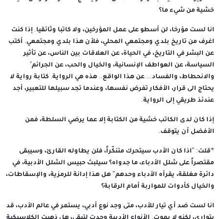
خشية من شيء ما؟
انا لست مؤرخا، لن أسطو على عمل المؤرخين، ولا كاتبا وثائقيا. إذا كنت
اغرف من تاريخ بلدي ومجتمعي المحلي، فلأن هذا بلدي ومجتمعي. أكتب
عن البشر في التاريخ، في الحياة، عن العلاقات بين الناس، عن تأثير
السياسة، عن العواطف الإنسانية، والخيال والحب، عن الجرائم٬
والانحطاط، والفساد... عن هذا الواقع.. هذه هي الرواية. كتابة رواية لا
يحتاج الى قرار، الأفكار تفرض نفسها، وعندما تجد سبيلها للتعبير، أجد
عندئذ طريقي إلى الرواية.
إذا كان لدى الكاتب خشية من الكتابة إلا عما يرضي السلطة، فمن
الأفضل أن يتوقف.
*قلت: "اذا كان الأدب سيتحرك متنكّراً، فلن يطاوله القارئ، وسيبقى
مقتصراً على شلل الأدباء، ما جدواه؟ سيلبث حبيس الشلل الأدبية، في
دائرة مغلقة، يقرأه الأدباء وحدهم" هل هذا إدانة للرمزية، والإسقاطات،
والخيال كأدوات للمواربة أمام الرقابة؟
انا لست ضد أي تيار للأدب، متى وجد نوع أدبي، يستمر في عالم الأدب، قد
يتوارى، لكنه لا يموت. الأنواع الأدبية وجدت لتبقى، هل ذهبت الكلاسيكية