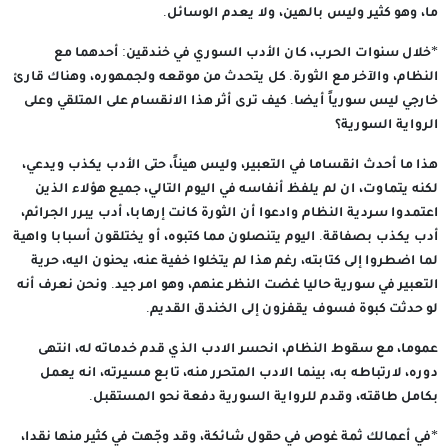
ما، وهو كثير وليس بالهين، ولا يعدم الوسائل.
*خلال سنوات الحرب، كان الأدب السوري في خندقين: أحدهما مع
النظام، والآخر مع الثورة. كل يتحدث من موقعه ولجمهوره، وهناك قارئ
خارجي ليس سورياً أيضا. كيف ترى أثر هذا الانقسام على المتلقي وعلى
الرواية السورية؟
هذا ما أحدث انقساما في التعبير، وليس هيناً، حتى الأدب يكذب ويدعي،
لكنه يتماوت، ان لم يلفظ أنفاسه في اليوم التالي، جميع هؤلاء الذين
اعتمدوا سردية النظام وادعوا أن الثورة كانت إرهابا، أدب يبرر الجرائم،
أدب يكذب بصفاقة. اليوم يتنصلون مما كتبوه، أو يختلقون أسبابا واهية
لما اضطروا إلى كتابته، رغم هذا لم يتخلوا خفية عنه، يحنون اليه، حرية
التعبير في سورية حاليا غضت النظر عنهم، وهو امر جيد. ونحن نعرف أنه
لو حدثت كبوة فسوف يقفزون إلى الخندق القديم.
عموما، مع سقوط النظام، انحسر الادب الذي قدم خدماته له، انتهى
دوره، لارتباطه به، بينما الادب المتحرر منه، تابع مسيرته، انه يعمل
بكامل طاقته، وقدم للرواية السورية دفعة نحو المستقبل.
*في أعمالك ثمة غوص في حقول شائكة، وقد وجّهت في كثير منها نقدا،