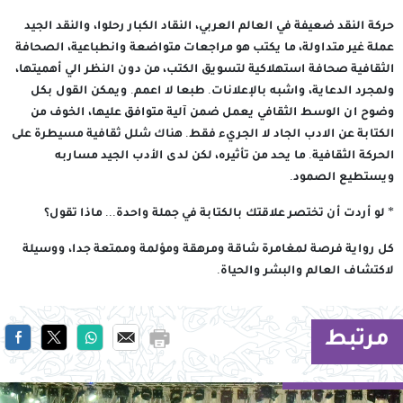
حركة النقد ضعيفة في العالم العربي، النقاد الكبار رحلوا، والنقد الجيد
عملة غير متداولة، ما يكتب هو مراجعات متواضعة وانطباعية، الصحافة
الثقافية صحافة استهلاكية لتسويق الكتب، من دون النظر الي أهميتها،
ولمجرد الدعاية، واشبه بالإعلانات. طبعا لا اعمم. ويمكن القول بكل
وضوح ان الوسط الثقافي يعمل ضمن آلية متوافق عليها، الخوف من
الكتابة عن الادب الجاد لا الجريء فقط. هناك شلل ثقافية مسيطرة على
الحركة الثقافية. ما يحد من تأثيره، لكن لدى الأدب الجيد مساربه
ويستطيع الصمود.
* لو أردت أن تختصر علاقتك بالكتابة في جملة واحدة... ماذا تقول؟
كل رواية فرصة لمغامرة شاقة ومرهقة ومؤلمة وممتعة جدا، ووسيلة
لاكتشاف العالم والبشر والحياة.
مرتبط