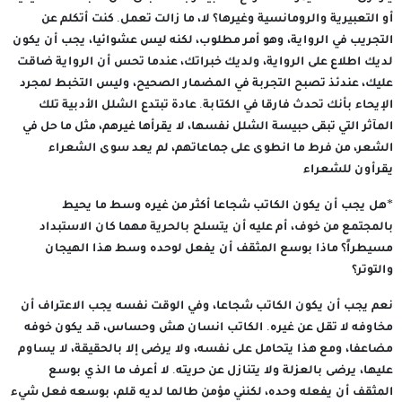
أو التعبيرية والرومانسية وغيرها؟ لا، ما زالت تعمل. كنت أتكلم عن
التجريب في الرواية، وهو أمر مطلوب، لكنه ليس عشوائيا، يجب أن يكون
لديك اطلاع على الرواية، ولديك خبراتك، عندما تحس أن الرواية ضاقت
عليك، عندئذ تصبح التجربة في المضمار الصحيح، وليس التخبط لمجرد
الإيحاء بأنك تحدث فارقا في الكتابة. عادة تبتدع الشلل الأدبية تلك
المآثر التي تبقى حبيسة الشلل نفسها، لا يقرأها غيرهم، مثل ما حل في
الشعر، من فرط ما انطوى على جماعاتهم، لم يعد سوى الشعراء
يقرأون للشعراء
*هل يجب أن يكون الكاتب شجاعا أكثر من غيره وسط ما يحيط
بالمجتمع من خوف، أم عليه أن يتسلح بالحرية مهما كان الاستبداد
مسيطراً؟ ماذا بوسع المثقف أن يفعل لوحده وسط هذا الهيجان
والتوتر؟
نعم يجب أن يكون الكاتب شجاعا، وفي الوقت نفسه يجب الاعتراف أن
مخاوفه لا تقل عن غيره. الكاتب انسان هش وحساس، قد يكون خوفه
مضاعفا، ومع هذا يتحامل على نفسه، ولا يرضى إلا بالحقيقة، لا يساوم
عليها، يرضى بالعزلة ولا يتنازل عن حريته. لا أعرف ما الذي بوسع
المثقف أن يفعله وحده، لكنني مؤمن طالما لديه قلم، بوسعه فعل شيء