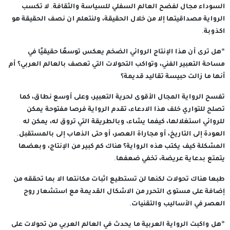
السوداء مجال لفضح العالم السفلي للسياسة والثقافة. لا تكسب
الرواية مصداقيتها إلا من خلال الحقيقة، ولنتعلم ان نصف الحقيقة هو
اكذوبة.
*هل ترى أن هذا الإنتاج الروائي الضخم يعكس توسعًا حقيقيًا في
مساحة التعبير الفني، وتواكب التحولات التي تعصف بالعالم العربي؟ أم
أنها ما زالت حبيسة تقاليد قديمة؟
تفسح الرواية المجال الأقوى لحرية التعبير، وعلى أوسع نطاق، كما
تصلح للتواري خلف هذا الادعاء، تقدم الرواية فرصا مفتوحة يمكن
للروائي استغلالها، كيفما يشاء، وبالطريقة التي تروق له، يمكن له
العودة إلى التاريخ، أو مجاراة العصر، أو حتى الذهاب إلى بالمستقبل.
المشكلة كيف يكتب هذه الرواية؟ هناك كم كبير من الإنتاج، وبعضها
يتمتع بدعاية عريضة، تخفي ضعفها.
طبعا هناك تحولات لكنها لن تستطيع اثبات مكانتها الا بما تحققه من
إضافة على مستوى التحرر من الاشكال القديمة مع استشعار روح
العصر في الأساليب والتقنيات.
*هل واكبت الرواية العربية ما يحدث في العالم العربي من تحولات على