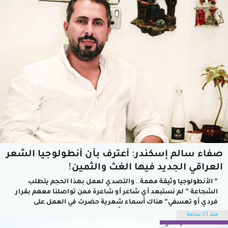
الحديث في لوحة فنية...
صفاء سالم إسكندر: أعترف بأن أنطولوجيا الشعر
العراقي الجديد فيها الغث والثمين!
* الأنطولوجيا وثيقة مهمة.. والتصدي لعمل بهذا الحجم يتطلب
الشجاعة * لم نستبعد أي شاعر أو شاعرة ممن تواصلنا معهم بقرار
فردي أو تعسفي* هناك أسماء شعرية حضرت في العمل على
قطيعة معروفة مع الاتحاد مؤخراً صدرت أنطولوجيا للشعر العراقي
منذ 23 ساعة
بعنوان "كتاب القلق"، أشرف عليها ثلاثة شعراء عراقيين يشكِّلون