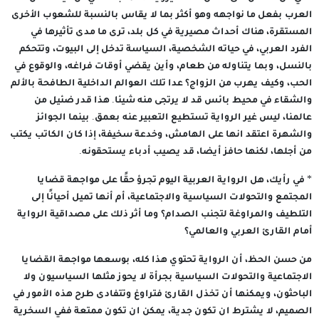
العرب بفعل ما نواجهه وهو أكثر بما لا يقاس بالنسبة للشعوب الأخرى
المستقرة، هناك أحداث مصيرية في كل بلد، ترى ما مدى تأثيرها في
الفرد العربي، في حياته الشخصية، السياسة تدخل إلى البيوت، وتتحكم
بالنسل، وبما يتناوله من طعام، وأين يقضي أوقات فراغه، والوقوع في
الحب، وكيف يهرب من الزواج؟ عدا تلك العوالم الداخلية الطافحة بالألم
والشقاء في محيط بائس قد لا يرتجى منه شيئا. هذا قدر ضئيل من
عالمنا، ليس غير الرواية تستطيع التعبير عنه بعمق. بينما الجوائز
والشهرة اعتقد انها على الهامش، وخدعة سخيفة، إذا كان الكاتب يكتب
من أجلها، لكنها حافز أيضا، قد يصيب أدباء يستحقونه.
* في رأيك، هل الرواية العربية اليوم تجرؤ حقًا على مواجهة قضايا
المجتمع والتحولات السياسية والاجتماعية، أم أنها تميل أحيانًا إلى
التلطيف والمراوغة لتجنب الصدام؟ وما أثر ذلك على مصداقية الرواية
أمام القارئ العربي والعالمي؟
من حسن الحظ، أن الرواية تحتوي هذا كله، بوسعها مواجهة القضايا
الاجتماعية والتحولات السياسية بجرأة لا يحوز مثلها السياسيون ولا
الباحثون، ويمكنها أن تخذل القارئ فتراوغ وتتفادى طرح هذه الأمور في
الصميم، لا يشترط ان تكون جدية، يمكن ان تكون ممتعة ففي السخرية