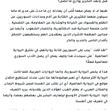
قبل وبعد التحرير يوازي ما حصل؟
طبعا لا، لا يمكن مهما كُتب أن يعادله. إن ما حدث على مدى ٥٤ عاما
سيكون ملهما للكثيرين في الكتابة عن آلام وعذابات السوريين، عن
الظلم والقسوة، عن الخيانة والوشاية، عن المقاومة، عن التضحية....
كانت ملحمة انسانية ضد الدكتاتورية، وانتصار الشعوب. وأيضا عن
مجانين العظمة الأشرار الذين يعتقدون انهم يستطيعون التحكم
بأقدار الناس بالحديد والنار.
*لقد قلت: "يجب على السوريين كتابة رواياتهم، كي نخترق الرواية
العالمية." متى سيحدث هذا وكيف يمكن أن يصل الأدب السوري
للعالمية فعلاً؟
هذا لا يخص الرواية السورية، وانما الروايات العربية، كلما كانت
الرواية أكثر محلية، أي تعبر موضوعاتها عنا نحن، عندئذ تستطيع احتلال
موقع في الرواية العالمية، أي ان نكتب عن انفسنا ضمن شروط الزمان
والمكان العربي، لا يهتم الغرب لهؤلاء الذين يقلدونه، يريد التعرف
إلينا. الرواية المجال الأوسع ليتعارف البشر على بعضهم بعضا، وأيضا
كي نتعرف على أنفسنا.