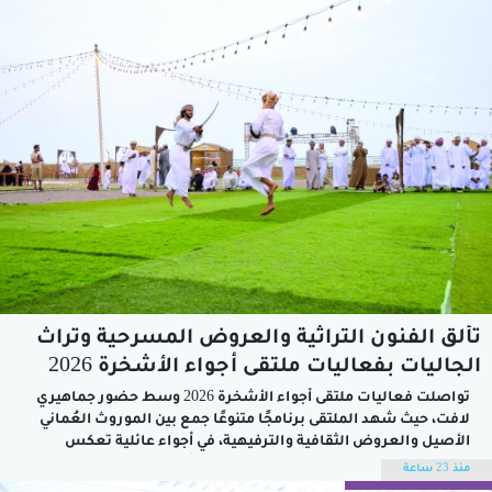
معاً...
تألق الفنون التراثية والعروض المسرحية وتراث
الجاليات بفعاليات ملتقى أجواء الأشخرة 2026
تواصلت فعاليات ملتقى أجواء الأشخرة 2026 وسط حضور جماهيري
لافت، حيث شهد الملتقى برنامجًا متنوعًا جمع بين الموروث العُماني
الأصيل والعروض الثقافية والترفيهية، في أجواء عائلية تعكس
المكانة التي بات يحظى بها الملتقى كإحدى أبرز الفعاليات الصيفية
منذ 23 ساعة
في محافظة جنوب الشرقية.وشهدت الفعاليات اختتام منافسات