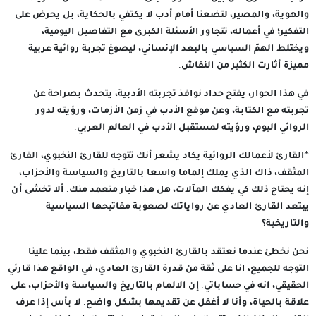
والهوية، والمصير، لتضعنا أمام أدب لا يكتفي بالحكاية، بل يحرض على
التفكير؛ في أعماله، تتجاور الأسئلة الكبرى مع التفاصيل اليومية،
ويختلط الهمّ السياسي بالبعد الإنساني، ليصوغ تجربة روائية عربية
مميزة أثارت الكثير من النقاش.
في هذا الحوار، يفتح حداد نوافذ تجربته الأدبية، يتحدث بصراحة عن
تجربته مع الكتابة، وعن موقع الأدب في زمن الأزمات، ورؤيته لدور
الروائي اليوم، ورؤيته لمستقبل الأدب في العالم العربي.
*القارئ لأعمالك الروائية يكاد يشعر أنك تتوجه للقارئ النخبوي، القارئ
المثقف، ذاك الذي يملك إلماما واسعا بالتاريخ والسياسة والأحزاب،
إنه يحتاج ذلك كي يفكك المآلات، هل هذا خيار متعمد منك. ألا تخشى أن
يبتعد القارئ العادي عن رواياتك لصعوبة مفاتيحها السياسية
والتاريخية؟
نحن نخطئ عندما نعتقد بالقارئ النخبوي والمثقف فقط، بينما علينا
التوجه للجميع، انا على ثقة من قدرة القارئ العادي، في الواقع هذا قارئي
الحقيقي، انه في حساباتي. إن الالمام بالتاريخ والسياسة والأحزاب، على
علاقة بالحياة، وأنا لا أغفل عن تقديمها بشكل واضح. لا بأس إذا عرف