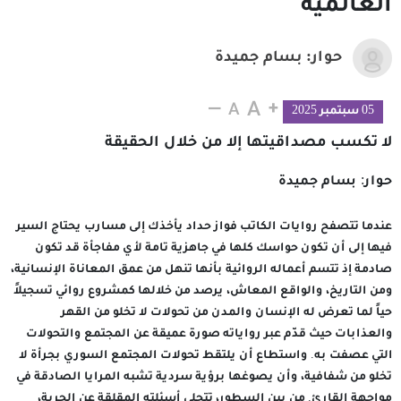
العالمية
حوار: بسام جميدة
05 سبتمبر 2025
لا تكسب مصداقيتها إلا من خلال الحقيقة
حوار: بسام جميدة
عندما تتصفح روايات الكاتب فواز حداد يأخذك إلى مسارب يحتاج السير
فيها إلى أن تكون حواسك كلها في جاهزية تامة لأي مفاجأة قد تكون
صادمة إذ تتسم أعماله الروائية بأنها تنهل من عمق المعاناة الإنسانية،
ومن التاريخ، والواقع المعاش، يرصد من خلالها كمشروع روائي تسجيلاً
حياً لما تعرض له الإنسان والمدن من تحولات لا تخلو من القهر
والعذابات حيث قدّم عبر رواياته صورة عميقة عن المجتمع والتحولات
التي عصفت به. واستطاع أن يلتقط تحولات المجتمع السوري بجرأة لا
تخلو من شفافية، وأن يصوغها برؤية سردية تشبه المرايا الصادقة في
مواجهة القارئ. من بين السطور، تتجلى أسئلته المقلقة عن الحرية،