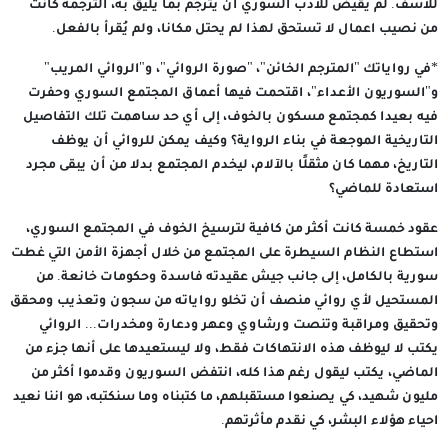
للأسف. لم يقيض للأدب السوري ان يترجم بما يليق به، الترجمة كانت
من نصيب اعمال لا تستحق لهذا لم يحتل مكانا، ولم يُقرأ بالفعل.
*في رواياتك "المترجم الخائن"، "صورة الروائي"، و"الروائي المريب"
و"السوريون الأعداء"، اقتحمت فيها أعماق المجتمع السوري وحفرت
فيه بعيدا كمجتمع مسكون بالخوف، إلى أي حد ساهمت تلك التفاصيل
التاريخية الموجعة في بناء الرواية؟ وكيف يمكن للروائي أن يوظف
التاريخ، مهما كان مثقلًا بالآلام، ليخدم المجتمع بدلا من أن يبقى مجرد
استعادة للماضي؟
عقود خمسة كانت أكثر من كافية لترسيخ الخوف في المجتمع السوري،
استطاع النظام السيطرة على المجتمع من خلال أجهزة الأمن التي غطت
سورية بالكامل، إلى جانب جيش عقيدته فاسدة وحكومات خانعة. من
المستحيل لأي روائي منصف أن تخلو رواياته من سجون وتعذيب ومحقق
وتحقيق ومراقبة وتنصت ورشاوي وعهر ودعارة ومخدرات... الروائي
يكتب لا ليوظف هذه الانتهاكات فقط، ولا ليستعيدها على أنها جزء من
الماضي، يكتب ليقول رغم هذا كله، انتفض السوريون وقدموا أكثر من
مليون شهيد، كي يصنعوا مستقبلهم، ما كتبناه وما سنكتبه، هو اننا نعيد
احياء هؤلاء البشر، كي نقدم مأثرتهم.