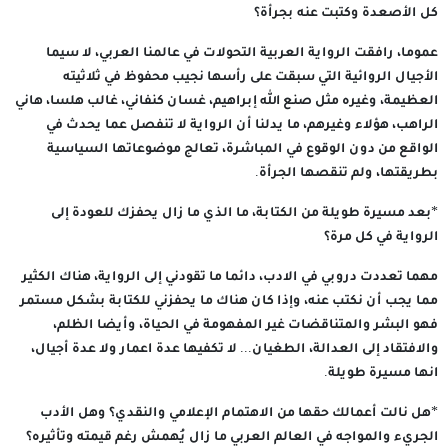
كل الأصعدة وكتبت عنه بجرأة؟
عموما، رافقت الرواية العربية التحولات في عالمنا العربي، لا سيما
الأجيال الروائية التي سبقت على رأسها نجيب محفوظ في ثلاثيته
العظيمة، وغيره مثل صنع الله إبراهيم، غسان كنفاني، غالب هلسا، هاني
الراهب، هؤلاء وغيرهم، ما يدلنا أن الرواية لا تنفصل عما يحدث في
الواقع من دون الوقوع في المباشرة، تعالج موضوعاتها السياسية
بطريقتها، ولم تنقصها الجرأة.
*بعد مسيرة طويلة من الكتابة، ما الذي ما زال يحفزك للعودة إلى
الرواية في كل مرة؟
مهما تعددت دروبي في الادب، دائما ما تقودني إلى الرواية، هناك الكثير
مما يجب أن نكتب عنه، وإذا كان هناك ما يحفزني للكتابة بشكل مستمر
فهو البشر والمتناقضات غير المفهومة في الحياة، وأيضا الظلم،
والافتقاد إلى العدالة، الطغيان... لا تكفيها عدة اعمار ولا عدة أجيال،
انها مسيرة طويلة.
*هل نالت أعمالك حقها من الاهتمام الإعلامي والنقدي؟ وهل الأدب
الجريء والمواجه في العالم العربي ما زال يُهمش رغم قيمته وتأثيره؟