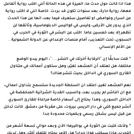
هذا اذا كانت حول حدث ما، الميزة في هذه الحالة أنني اكتب رواية أتفاعل
معها، رواية حارة، بعد سنوات تكون قد بردت. خاصة انني لا اكتب رواية
عن اسرار وغوامض او تفاصيل ستعرف فيما بعد، انها عن هذا الحدث
الذي يدور على الأرض، وليس في كواليس الدبلوماسية، وثائقها لن
تظهر إلا بعد خمسين عاما. اكتب عن البشر في الثورة في الحرب في
السجون، تحت التعذيب، أمام منصات الإعدام، عن الدولة الشمولية...
عن الألم الإنساني.
* قلت سابقًا إن "الرقابة أخرتك في النشر....."، اليوم يبدو الوضع
مختلفا، هل تعتقد أن المشهد تغيّر، وهل ستكون أعمالك في متناول
القارئ السوري في الداخل بحيث تنشر هناك؟
نعم المشهد تغير، اعتقد ان السلطة الجديدة ستسمح بتداول اعمالي،
مع ان الناشر لم يجرب بعد، والسبب القدرة الشرائية المنخفضة في
الداخل السوري، وهذا يحتاج إلى أسعار خاصة مراعاة للقارئ السوري.
أنشر جميع كتبي في دار الريس بيروت، على مقربة من دمشق. كانت تدخل
من قبل ليس بشكل رسمي وبكميات محدودة جدا.
* ولأنك كتبت عن الثورة في بواكيرها؛ الآن وبعد حوالي تسعة أشهر من
التحرير، ماذا سيكتب فواز حداد؟ هل الأمر يحتاج للتفكر أكثر، وهل لديك