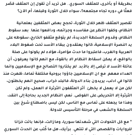
بطريقة أو بأخرى، للمثقف السوري.. هل تريد أن تقول إن المثقف قصّر
فعلًا في دوره تجاه مجتمعه؟، سواء خلال الثورة وقبلها، أم الآن؟
تقصير المثقف ظهر خلال الثورة، تحجج بعض المثقفين بعلمانية
النظام، وكفوا النظر عن مفاسده وجرائمه، ودافعوا عنها. بعد سقوط
النظام، وقدوم السلطة الجديدة، لم يتوقع مثقفو الخارج، سقوطه على
يد النصرة الإسلامية، كانوا يعتقدون ببقاء الأسد تحت ضغوط البلاد
العربية والغرب، فاعتبروا ما حدث مؤامرة، هؤلاء لم يكونوا على صلة
بالواقع، لا يمكن اسقاط النظام الا بالقوة، مع انهم كانوا يعرفون، أن
عائلة الأسد لا ترضى إلا بالأبد. لم يختاروا التصالح مع الإسلاميين وانما
العداء معهم. مع ان الإسلاميين جاؤوا بروحية مختلفة تماما، ظهرت منذ
كانوا في ادلب، يريدون بناء الدولة، فالبلد خراب، صحيح انهم يخطئون،
لكن من لا يعمل لا يخطئ. آثر المثقفون الثرثرة لا العمل، ولم تكن
الثرثرة إلا التحريض على الفوضى. نعم، النظام الجديد بحاجة إلى النقد،
وهذا ما يجعله على تماس مع الناس، لكن ليس باصطناع شرخ بين
السلطة والشعب في مرحلة التأسيس للدولة.
* مع كل التحولات التي شهدتها سوريا، ومازالت، فإنها باتت خزانا
للروايات والقصص التي لا تنتهي. برأيك، هل ما كُتب عن الحدث السوري