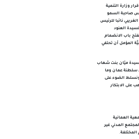
ار وزارة التنمية
عُمانيَّة للتصميم التي تأسست كمشروع بجهود شبابية منذ ٢٠١٨، وتترأس صاحبة السمو
غريبي نائبا للرئيس
لسيدة العنود
تح باب الانضمام
َة المؤمل أن تحتفي
لسيدة ميّان بنت شهاب
 سلطنة عمان وما
ونسلط الضوء على
ب على الابتكار
عية العمانية
مجتمع المدني غير
 المختلفة.