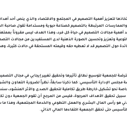
اذها لتعزيز أهمية التصميم في المجتمع والاقتصاد والذي ينص أحد أهدا
 والممارسات المرتبطة بالتصميم كصناعة حيوية ومستدامة تقول صاحبة الس
 أهمية مجالات التصميم في حياة كل فرد، وهذا الهدف ليس مقروناً بممت
لتوعية وتعزيز وتحسين الصورة الذهنية لدى المستفيدين من مجالات التصم
ائدة حول التصميم قد لا تعطيه حقه وقيمته المستحقة في حالات كثيرة، وهذ
ترضة للجمعية لتوسيع نطاق تأثيرها وتحقيق تغيير إيجابي في مجال التصم
مجلس الإدارة التأسيسي: كما ذكرنا سابقاً، نظراً لضرورة التعاون والشر
صة نحو تشكيل خارطة طريق تكاملية لتحقيق الصدى والأثر المنشود، سن
سبيل تحقيق الأهداف المرجوة، فليس من المرجح أن تقوم الجمعية دون تكا
 هو رأس المال البشري والعمل التطوعي والخدمة المجتمعية، وهذا ما س
لتأسيس حتى تحقق الجمعية اكتفاءها المالي الذاتي.