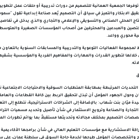
وفرها الجمعية العمانية للتصميم من دورات تدريبية أو حلقات عمل لتطوي
 الابتكار والتميز في سياق أن التصميم يُعد صناعة إبداعية تقول "سموها
اج المحلي الصناعي والتسويقي والإعلامي والتجاري والذي يدخل في تفاصيل ح
ختصين والمبدعين والمحترفين من أصحاب المؤسسات الصغيرة والمتوسطة، 
ية محوري وواعد.
مجموعة الفعاليات التوعوية والتدريبية والمسابقات السنوية بالتعاون م
خلالها لتطوير القدرات والمهارات والمفاهيم الفردية والمؤسسية بشقيها 
ته.
ق
لتحديات المرتبطة بمطابقة المتطلبات السوقية والاحتياجات الاجتماعية ن
 وحول الجهود المؤمل أن تبذل لتحقيق الربط بين كافة القطاعات والعامل
ة ميّان بنت شهاب: بالإضافة إلى الشراكات الاستراتيجية، نتطلع إلى التع
 التجارة والصناعة وترويج الاستثمار في شأن تأصيل وتحديد مسميات التر
صصات التصميم بمختلف مجالاته وتحديثها مستقبلاً بما يوائم تطورات الم
راكة الاستشارية مع مؤسسات التعليم العالي في شأن برامجها الأكاديمية ا
مج والتخصصات المؤمل طرحها لخدمة حاجة السوق في سلطنة عمان، على س