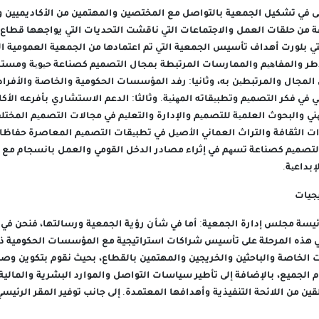
لى في تشكيل الجمعية بالتواصل مع المختصين والمهتمين من الأكاديميين و
 من حلقات العمل والاجتماعات التي ناقشت التحديات التي يواجهها قطاع 
أطر والمفاھیم والممارسات المرتبطة بمجال التصميم كصناعة حیویة ومستدا
المجال والمرتبطین به، وثانيا: رفد المؤسسات الحكومية والخاصة والأفراد
 في فكر التصمیم وتطبیقاته المھنیة. وثالثا: الدعم الاستشاري بأفرعه الأكاد
ھني والبحوث العلمیة للتصمیم والإدارة والتعلیم في مجالات التصمیم المخت
دات الثقافة والتراث العماني الأصیل في تطبیقات التصمیم المعاصرة حفاظا ع
لتصمیم كصناعة تسھم في إثراء مصادر الدخل القومي والعمل بانسجام مع ا
إبداعیة.
جيات
سة مجلس إدارة الجمعية: أما في شأن رؤية الجمعية ورسالتها، فنحن في
ي هذه المرحلة على تأسيس شراكات استراتيجية مع المؤسسات الحكومية 
ت الخاصة والباحثين والخريجين والمهتمين بالقطاع، بحيث نقوم بتكوين وصي
 الجميع، بالإضافة إلى تأطير سياسات التواصل والموارد البشرية والمالية 
ن من اللائحة التنفيذية وأهدافها المعتمدة. إلى جانب توفير المقر الرئي