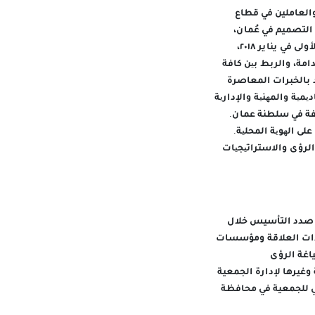
العاملين في قطاع
التصميم في عُمان،
وهكذا شكلنا الدوافع التي بلورت أهداف تأسيس الجمعية التي تم اعتمادها من الجمعية العمومية الأولى في يناير ٢٠١٨،
مة، والربط بین كافة
 بالخبرات المعاصرة
یمیة والمھنیة والإداریة
لفة في سلطنة عمان.
لى الھویة المحلیة.
لرؤى والاستراتیجیات
 صدد التأسيس خلال
ذات العلاقة ومؤسسات
اغة الرؤى
وغيرها لإدارة الجمعية
سي للجمعية في محافظة