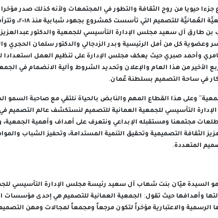
زءا حيويا من روح الثقافة والتطور في المجتمعات ولأنه كذلك صدر مؤخرا قر
الاجتماعية بإشهار الجمعيَّة ال
بن طارق آل سعيد مجلس الإدارة التأسيسي للجمعية والدكتور عبدالعزيز ال
سر وعضوية كل من أمل الرئيسية وبدر الزدجالي والدكتور سلمان الحجري وا
مري وأحمد صبري حيث يعكف مجلس الإدارة على تنظيم العمل استعدادا لف
 الأخير من هذا العام والإعلان وتحديد الشروط وآلية الانضمام في الجمعيّ
كار في ساحة التصميم بسلطنة عُمان.
عية" وعلى هذا القطاع المهم والنابض بالحياة نلتقي مع صاحبة السمو ا
إدارة التأسيسي للجمعية العمانية للتصميم لنستكشف عالم التصميم في
طلعات مجتمعنا ومستقبله الإبداعي ونتعرف على أهداف وأهمية الجمعية، 
تعزيز الثقافة التصميمية وتحقيق التنمية المستدامة، وتحفيز الشباب والمواه
ميم المتعددة.
و السيدة ميّان بنت شهاب آل سعيد رئيسة مجلس الإدارة التأسيسي للجم
لتها وأهدافها حيث تقول: الجمعية العمانية للتصميم هي إحدى مؤسسات ال
ا الرسمية والاعتبارية مؤخراً لتكون مرجعاً ومجمعاً لمجالات ومهن التصميم