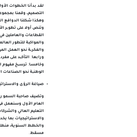
لقد بدأنا الخطوات الأو
التصميم، وقمنا بمجموعة
وتنص أولا على تطویر ال
القطاعات والعاملين في 
والمواكبة للتطور العالمي
والفكریة نحو العمل الم
ورابعا: التأكید على مفر
وخامسا: ترسیخ مفھوم ا
الوطنیة نحو الصناعات ال
صياغة الرؤى والاستراتي
وتضيف صاحبة السمو رئي
العام الأول وسنعمل ف
التعليم العالي والشركا
والاستراتيجيات بما يخدم
والخطط السنوية، منطلقي
مسقط.