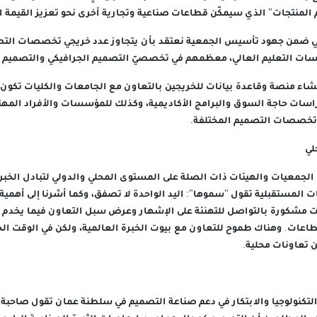
منتجات" الذي سيمكّن قطاعات صناعية وتجارية أخرى نحو تعزيز القيمة ا
ي ضمن جهود تأسيس الجمعية نعتقد بأن يتجاوز عدد خريجي تخصصات التصم
ت التعليم العالي، معظمهم في تخصصيّ التصميم الجرافيكي والتصميم ال
شاء منصة وقاعدة بيانات للخريجين بالتعاون مع الجامعات والكليات تكون ب
اسات حاجة السوق والبرامج الأكاديمية، وكذلك للمؤسسات والأفراد المهت
 تخصصات التصميم المختلفة.
لي
لجمعيات والهيئات ذات الصلة على المستوى المحلي والدولي لتبادل الخبر
ت المستقبلية تقول "سموها": اليد الواحدة لا تصفق، وكما أشرنا إلى أهمية
مشكورة بالتواصل للتهنئة على الإشهار وعرض سبل التعاون فيما يخدم 
اعات. وهناك طموح للتعاون مع بيوت الخبرة العالمية، ولكن في الوقت الح
 تعاونات محلية.
لتكنولوجيا والابتكار في دعم صناعة التصميم في سلطنة عمان تقول صاحبة