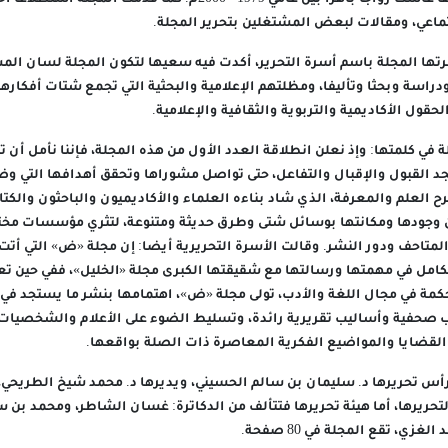
والجوابات القديمة، وأنها عاشت رواجا باهرا بين عامي 1979 - 2000م. كم
ماعي، ومقالات لبعض المشتغلين بتحرير المجلة.
رتها المجلة باسم أسرة التحرير، أكدت فيه سعيها لتكون المجلة لسان المش
دراسة وبحثا وتأليفا، ومظلتهم الإعلامية والبحثية التي تجمع شتات أفكار
حقول الأكاديمية والتربوية والثقافية والإعلامية.
 في كلمتها: وإذ نعلن انطلاقة العدد الأول من هذه المجلة، فإننا نأمل أن
 القبول والإقبال والتفاعل، حتى تواصل مشوراها وتحقق أهدافها التي و
 العلم والمعرفة، الذي شاد بناءه العلماء والأكاديميون والباحثون والكت
عن وجودها ومكانتها بوسائل شتى وطرق حديثة ومتنوعة، لتثري مؤسسات مخت
لمتاحف ودور النشر. وقالت الأسرة التحريرية أيضا: إن مجلة «ض» التي أتت
تكامل في مهمتها ورسالتها مع شقيقتها الكبرى مجلة «الخليل»، ففي حين تع
مة في مجال اللغة والأدب، تولى مجلة «ض»، اهتمامها بنشر ما يستجد في 
ب صحفية وأساليب تقريرية رائدة، وتسليط الضوء على الأعلام والشخصيات 
القضايا والمواضيع الفكرية المعاصرة ذات الصلة بواقعها.
يرأس تحريرها د. سليمان بن سالم الحسيني، ويديرها د. محمد شيخ الطريح
تحريرها، أما هيئة تحريرها فتتألف من الدكاترة: غسان الشاطر، ومحمد بن 
زي، تقع المجلة في 80 صفحة.