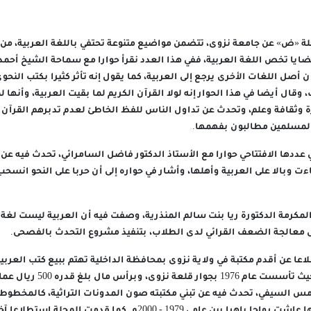
ة «ض» عن جامعة نزوى، تتضمن مواضيع متنوعة تحتفي باللغة العربية، من خ
ايا تخص اللغة العربية، ففي هذا العدد نقرأ حوارا مع سماحة الشيخ أحمد 
 أصل اللغات الأخرى يرجع إلى العربية، كما يقول إنه تأثر كثيرا بكتب الن
، وقال أيضا في هذا الحوار إنه لولا القرآن الكريم لما بقيت العربية، وأنها 
وثقافة وعلم، وتحدث عن تداول الناس للفظ الخاطئ لعدم تدبرهم القرآن ال
لمسلمين مطالبون بفهمها.
ددها الافتتاحي حوارا مع الأستاذ الدكتور فاضل السامرائي، تحدث فيه عن 
اءت وبالا على العربية وأهلها، وأشار في حواره إلى أن حربا على النحو ان
المكرمة الدكتورة ريا بنت سالم المنذرية، وصفت فيه أن العربية ليست لغة
ل معالجة الضعف القرائي لدى الطلاب، بتنفيذ مشروع التحدث بالفصحى.
عا عن أقدم مكتبة في ولاية نزوى بمحافظة الداخلية تهتم ببيع كتب العربية
أبي الفضل ابن عباس، حيث تأسست عا
مس السيفي، تحدث فيه عن تبني مكتبته صون المدونات التراثية، كالمخطوط