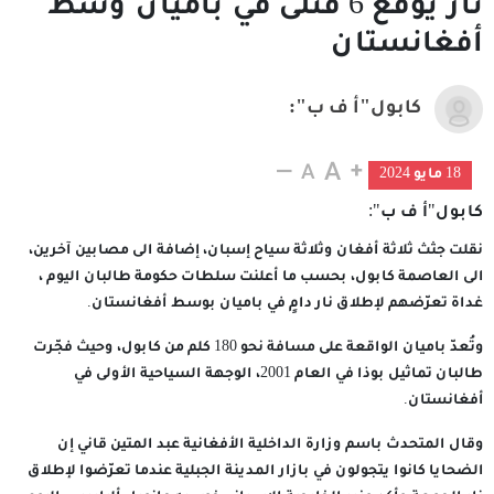
نار يوقع 6 قتلى في باميان وسط
أفغانستان
كابول"أ ف ب":
18 مايو 2024
كابول"أ ف ب":
نقلت جثث ثلاثة أفغان وثلاثة سياح إسبان، إضافة الى مصابين آخرين،
الى العاصمة كابول، بحسب ما أعلنت سلطات حكومة طالبان اليوم ،
غداة تعرّضهم لإطلاق نار دامٍ في باميان بوسط أفغانستان.
وتُعدّ باميان الواقعة على مسافة نحو 180 كلم من كابول، وحيث فجّرت
طالبان تماثيل بوذا في العام 2001، الوجهة السياحية الأولى في
أفغانستان.
وقال المتحدث باسم وزارة الداخلية الأفغانية عبد المتين قاني إن
الضحايا كانوا يتجولون في بازار المدينة الجبلية عندما تعرّضوا لإطلاق