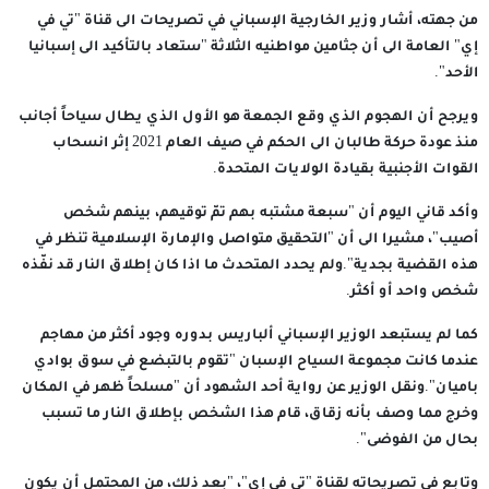
من جهته، أشار وزير الخارجية الإسباني في تصريحات الى قناة "تي في
إي" العامة الى أن جثامين مواطنيه الثلاثة "ستعاد بالتأكيد الى إسبانيا
الأحد".
ويرجح أن الهجوم الذي وقع الجمعة هو الأول الذي يطال سياحاً أجانب
منذ عودة حركة طالبان الى الحكم في صيف العام 2021 إثر انسحاب
القوات الأجنبية بقيادة الولايات المتحدة.
وأكد قاني اليوم أن "سبعة مشتبه بهم تمّ توقيهم، بينهم شخص
أصيب"، مشيرا الى أن "التحقيق متواصل والإمارة الإسلامية تنظر في
هذه القضية بجدية".ولم يحدد المتحدث ما اذا كان إطلاق النار قد نفّذه
شخص واحد أو أكثر.
كما لم يستبعد الوزير الإسباني ألباريس بدوره وجود أكثر من مهاجم
عندما كانت مجموعة السياح الإسبان "تقوم بالتبضع في سوق بوادي
باميان".ونقل الوزير عن رواية أحد الشهود أن "مسلحاً ظهر في المكان
وخرج مما وصف بأنه زقاق، قام هذا الشخص بإطلاق النار ما تسبب
بحال من الفوضى".
وتابع في تصريحاته لقناة "تي في إي"، "بعد ذلك، من المحتمل أن يكون