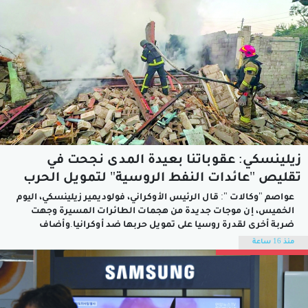
زيلينسكي: عقوباتنا بعيدة المدى نجحت في
تقليص "عائدات النفط الروسية" لتمويل الحرب
عواصم "وكالات ": قال الرئيس الأوكراني، فولوديمير زيلينسكي، اليوم
الخميس، إن موجات جديدة من هجمات الطائرات المسيرة وجهت
ضربة أخرى لقدرة روسيا على تمويل حربها ضد أوكرانيا.وأضاف
زيلينسكي، عبر تطبيق تليجرام، "اليوم، نجحت عقوباتنا بعيدة المدى
منذ 16 ساعة
مجددا في تقليص عائدات النفط الروسية، التي تستخدمها موسكو
لتمويل الحرب وقتل الأوكرانيين".وقال زيلينسكي...