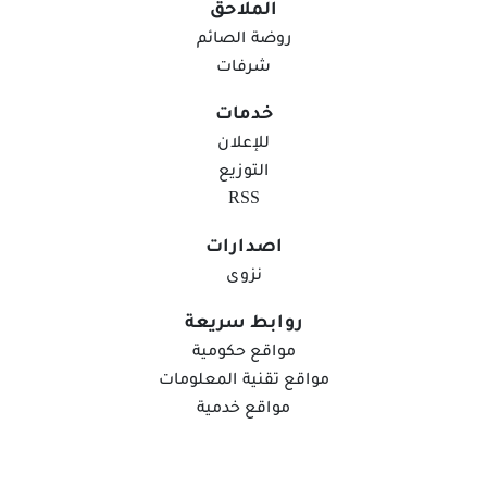
الملاحق
روضة الصائم
شرفات
خدمات
للإعلان
التوزيع
RSS
اصدارات
"اليونيفيل" ترصد اطلاق " 113 مقذوفاً "إسرائيلياً
نزوى
في يوم واحد على جنوب لبنان
روابط سريعة
عواصم "وكالات":أعلنت قوة الأمم المتحدة المؤقتة في لبنان
مواقع حكومية
(اليونيفيل)، في بيان اليوم الخميس، أنها سجلت إطلاق الجيش
الإسرائيلي 113 مقذوفا في يوم واحد على جنوب لبنان، معتبرة أن
مواقع تقنية المعلومات
الالتزام بالقرار 1701، الحوار والتنسيق، هو أمر أساسي لخفض
منذ 16 ساعة
مواقع خدمية
التصعيد.وقالت اليونيفيل: "يواصل حَفَظَة السلام رصد الانتهاكات
اليومية للأجواء اللبنانية والأنشطة العسكرية على...