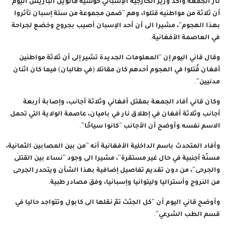
نار الجمعة.وأكد وزير الخارجية الإسباني خوسيه مانويل ألباريس اليوم
أن ثلاثة من مواطنيه قتلوا، وهم "ضمن مجموعة من ستة إسبان تأثروا
بهذا الهجوم"، مشيرا الى أن أحد الإسبان أصيب بجروح وخضع لجراحة
في العاصمة الأفغانية.
وقال قاني اليوم إن "المعلومات الجديدة تشير إلى أن ثلاثة مواطنين
أفغان قُتلوا في الهجوم أحدهم كان مقاتلا (في طالبان) فيما كان اثنان
مدنيين".
وكان قاني أفاد الجمعة بمقتل أفغاني وثلاثة أجانب، وإصابة أربعة
أجانب وثلاثة أفغان في إطلاق نار في باميان، عاصمة الولاية التي تحمل
الاسم نفسه.وأوضح أن الأجانب "كانوا سياحًا".
وأفاد المتحدث باسم الداخلية الأفغانية أنه "من بين المصابين الثمانية،
مسنّة أجنبية في حال غير مستقرة"، مشيرا الى وجود "نساء بين القتلى
والجرحى"، من دون تقديم تفاصيل إضافية بهذا الشأن.ويتحدر الجرحى
من النروج وأستراليا وليتوانيا وإسبانيا، وفق مصادر طبية.
وأوضح قاني اليوم أن "كل الجثث تمّ نقلها الى كابول وتتواجد حاليا في
قسم الطب الشرعي".