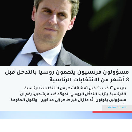
مسؤولون فرنسيون يتهمون روسيا بالتدخّل قبل
8 أشهر من الانتخابات الرئاسية
باريس "أ.ف.ب": قبل ثمانية أشهر من الانتخابات الرئاسية
الفرنسية،يتزايد التدخّل الروسي الموجّه ضد مرشّحين، رغم أنّ
مسؤولين يقولون إنّه ما زال غير ظاهر إلى حد كبير... وتقول الحكومة
إنّها قدمت مؤخرا مشروع قانون بهذا الشأن، لكنّ جزءا من اليسار
منذ 16 ساعة
يطالب أيضا باستهداف منصات تواصل اجتماعي مثل تيك توك
وإكس.و أعرب...