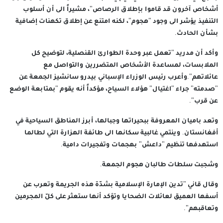
أشخاص آخرون قد قاموا بإطلاق الرصاص"، مشيراً الى أن أسلوب
التنفيذ يؤشر الى وجود "هجوم"، لكنه امتنع عن إطلاق تكهنات إضافية
بشأن الحادث.
وأكد أن مدريد "تعمل عبر وحدة الطوارئ القنصلية، لتوضيح كل
الملابسات، لمساعدة الأشخاص المتضررين والتواصل مع
عائلاتهم".وأعرب رئيس الوزراء الإسباني بيدرو سانشيز الجمعة عن
"صدمته" جراء "اغتيال" هؤلاء السياح، مؤكداً أنه يقوم "بمتابعة الوضع
عن قرب".
وتعد باميان المعروفة ببحيراتها وجبالها، أبرز المناطق السياحية في
أفغانستان. وينتمي غالبية سكانها الى طائفة الهزارة التي لطالما
استهدفها تنظيم "داعش" بهجمات وتفجيرات دامية.
وشجبت سلطات طالبان هجوم الجمعة.
وقال قاني "تدين الإمارة الإسلامية بشدّة هذه الجريمة وتعرب عن
أسفها العميق لعائلات الضحايا وتؤكد أنها ستعثر على كلّ المجرمين
وتعاقبهم".