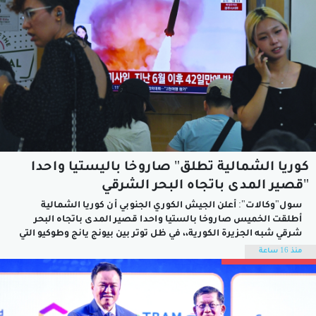
كوريا الشمالية تطلق" صاروخا باليستيا واحدا
"قصير المدى باتجاه البحر الشرقي
سول"وكالات": أعلن الجيش الكوري الجنوبي أن كوريا الشمالية
أطلقت الخميس صاروخا بالستيا واحدا قصير المدى باتجاه البحر
شرقي شبه الجزيرة الكورية،، في ظل توتر بين بيونج يانج وطوكيو التي
تتهمها كوريا الشمالية بالتحول إلى "دولة حرب" بعد تعزيز وجودها
منذ 16 ساعة
العسكري في المحيط الهادئ.وأعلنت هيئة الأركان المشتركة في
كوريا الجنوبية اليوم...