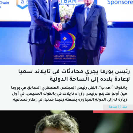
رئيس بورما يجري محادثات في تايلاند سعيا
لإعادة بلاده إلى الساحة الدولية
بانكوك"أ.ف.ب": التقى رئيس المجلس العسكري السابق في بورما
مين أونغ هلاينغ برئيس وزراء تايلاند في بانكوك الخميس، في أول
زيارة له إلى الدولة المجاورة بصفته زعيما مدنيا، في إطار مساعيه
لإعادة بورما إلى الأسرة الدولية.وأطاح الجيش في فبراير 2021
منذ 16 ساعة
الحاكمة المدنية الفعلية للبلاد أونغ سان سو تشي وأنهى مرحلة...