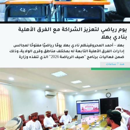
يوم رياضي لتعزيز الشراكة مع الفرق الأهلية
بنادي بهلا
بهلا – أحمد المحروقينظم نادي بهلا يومًا رياضيًا مفتوحًا لمجالس
إدارات الفرق الأهلية التابعة له بمختلف مناطق وقرى الولاية، وذلك
ضمن فعاليات برنامج "صيف الرياضة 2026" الذي تنفذه وزارة
الثقافة والرياضة والشباب، بمشاركة واسعة من رؤساء الفرق
منذ 7 ساعات
الأهلية والرياضيين وعدد من المؤسسات المجتمعية، في خطوة
تهدف إلى تعزيز الشراكة بين...