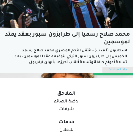
محمد صلاح رسميا إلى طرابزون سبور بعقد يمتد
لموسمين
اسطنبول (أ ف ب) - انتقل النجم المصري محمد صلاح رسميا
الخميس إلى طرابزون سبور التركي بتوقيعه عقدا لموسمين، بعد
تسعة أعوام حافلة وتسعة ألقاب أحرزها بألوان ليفربول
الإنجليزي.وأعلن طرابزون سبور الذي سيخوض في أواخر الشهر
منذ 4 ساعات
الحالي الملحق المؤهل لمسابقة "يوروبا ليغ"، أن اللاعب البالغ 34
عاما وقع "عقدا لمدة...
الملاحق
روضة الصائم
شرفات
خدمات
للإعلان