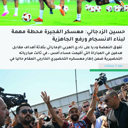
حسين الزدجالي: معسكر الفجيرة محطة مهمة
لبناء الانسجام ورفع الجاهزية
تفوق النهضة وديا على نادي العربي الإماراتي بثلاثة أهداف مقابل
هدفين في المباراة التي أقيمت مساء أمس ، في ثالث مبارياته
التحضيرية ضمن إطار معسكره التحضيري الخارجي المقام حاليا في
إمارة الفجيرة بدولة الإمارات العربية المتحدة الشقيقة ، والذي يدخل
منذ 4 ساعات
بالتزامن مع برنامج إعداد الفريق للموسم الكروي الجديد 2026 /...