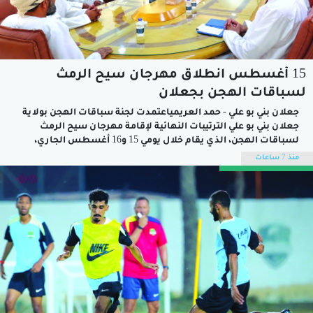
15 أغسطس انطلاق مهرجان سيح الرمث
لسباقات الهجن بجعلان
جعلان بني بو علي - حمد العريمياعتمدت لجنة سباقات الهجن بولاية
جعلان بني بو علي الترتيبات النهائية لإقامة مهرجان سيح الرمث
لسباقات الهجن، الذي يقام خلال يومي 15 و16 أغسطس الجاري،
وذلك خلال اجتماعها برئاسة سعادة محمد بن حميد بن محمد
منذ 7 ساعات
الغابشي، والي جعلان بني بو علي رئيس اللجنة، وبحضور...