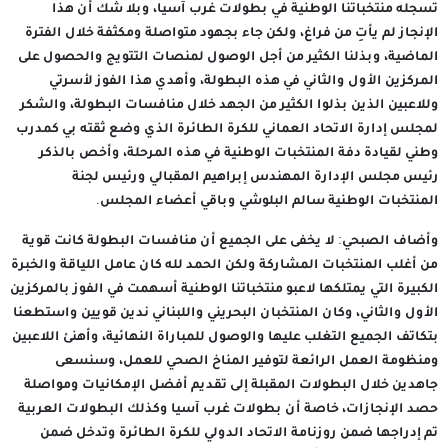
تسجله منتخباتنا الوطنية في بطولات غرب آسيا، وبلا شك أن هذا
الإنجاز لم يأتِ من فراغ، ولكن جاء بجهود متواصلة ومكثفة خلال الفترة
الماضية، وبذلنا الكثير من أجل الوصول لمنصات التتويج والحصول على
المركزين الأول والثاني في هذه البطولة، وأهدي هذا الفوز لأسرتي
وللاعبين الذين بذلوا الكثير من الجهد خلال منافسات البطولة، والشكر
لمجلس إدارة الاتحاد العماني للكرة الطائرة الذي وضع ثقته بي كمدرب
وطني لقيادة دفة المنتخبات الوطنية في هذه المرحلة، وأخص بالذكر
رئيس مجلس الإدارة المهندس إبراهيم المقبالي ورئيس لجنة
المنتخبات الوطنية سالم البلوشي وباقي أعضاء المجلس.
وأضاف الصبحي: لا يخفى على الجميع أن منافسات البطولة كانت قوية
من أغلب المنتخبات المشاركة ولكن الحمد لله كان عامل اللياقة والخبرة
الكبيرة التي يمتلكها لاعبو منتخباتنا الوطنية أسهمت في الفوز بالمركزين
الأول والثاني، وكان المنتخبان البحريني واللبناني ندين قويين واستطعنا
بتكاتف الجميع التغلب عليها والوصول للمباراة النهائية، وأهنئ اللاعبين
ومنظومة العمل الرائعة لتوفير المناخ الصحي للعمل، وسنسعى
جاهدين خلال البطولات المقبلة إلى تقديم أفضل الإمكانيات ومواصلة
حصد الإنجازات، خاصة أن بطولات غرب آسيا وكذلك البطولات العربية
تم إدراجها ضمن روزنامة الاتحاد الدولي للكرة الطائرة وتدخل ضمن