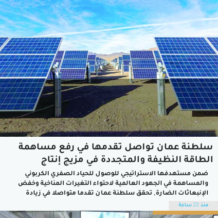
سلطنة عمان تواصل تقدمها في رفع مساهمة
الطاقة النظيفة والمتجددة في مزيج إنتاج
الكهرباء
ضمن مستهدفها الاستراتيجي للوصول للحياد الصفري الكربوني
والمساهمة في الجهود العالمية لاحتواء التغيرات المناخية وخفض
الإنبعاثات الضارة, تحقق سلطنة عمان تقدما متواصلا في زيادة
الاعتماد على مصادر الطاقة النظيفة والمتجددة ورفع مساهمتها في
منذ 22 ساعة
مزيج إنتاج الكهرباء, حيث قلصت سلطنة عمان استخدام الديزل في