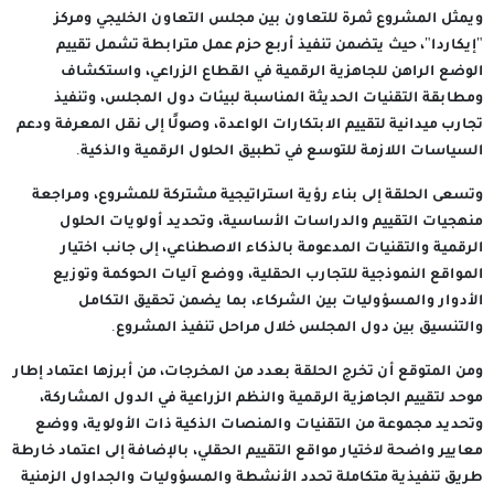
ويمثل المشروع ثمرة للتعاون بين مجلس التعاون الخليجي ومركز
"إيكاردا"، حيث يتضمن تنفيذ أربع حزم عمل مترابطة تشمل تقييم
الوضع الراهن للجاهزية الرقمية في القطاع الزراعي، واستكشاف
ومطابقة التقنيات الحديثة المناسبة لبيئات دول المجلس، وتنفيذ
تجارب ميدانية لتقييم الابتكارات الواعدة، وصولًا إلى نقل المعرفة ودعم
السياسات اللازمة للتوسع في تطبيق الحلول الرقمية والذكية.
وتسعى الحلقة إلى بناء رؤية استراتيجية مشتركة للمشروع، ومراجعة
منهجيات التقييم والدراسات الأساسية، وتحديد أولويات الحلول
الرقمية والتقنيات المدعومة بالذكاء الاصطناعي، إلى جانب اختيار
المواقع النموذجية للتجارب الحقلية، ووضع آليات الحوكمة وتوزيع
الأدوار والمسؤوليات بين الشركاء، بما يضمن تحقيق التكامل
والتنسيق بين دول المجلس خلال مراحل تنفيذ المشروع.
ومن المتوقع أن تخرج الحلقة بعدد من المخرجات، من أبرزها اعتماد إطار
موحد لتقييم الجاهزية الرقمية والنظم الزراعية في الدول المشاركة،
وتحديد مجموعة من التقنيات والمنصات الذكية ذات الأولوية، ووضع
معايير واضحة لاختيار مواقع التقييم الحقلي، بالإضافة إلى اعتماد خارطة
طريق تنفيذية متكاملة تحدد الأنشطة والمسؤوليات والجداول الزمنية