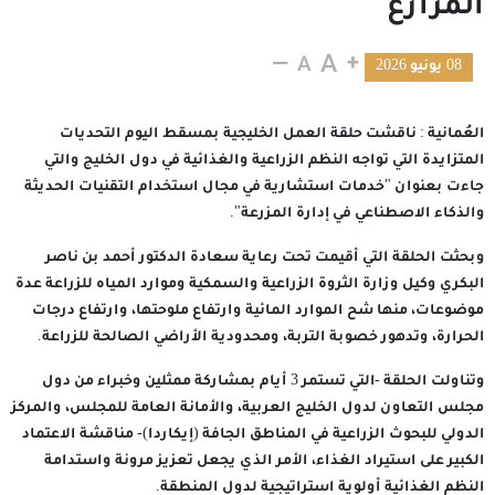
المزارع
08 يونيو 2026
العُمانية : ناقشت حلقة العمل الخليجية بمسقط اليوم التحديات
المتزايدة التي تواجه النظم الزراعية والغذائية في دول الخليج والتي
جاءت بعنوان "خدمات استشارية في مجال استخدام التقنيات الحديثة
والذكاء الاصطناعي في إدارة المزرعة".
وبحثت الحلقة التي أقيمت تحت رعاية سعادة الدكتور أحمد بن ناصر
البكري وكيل وزارة الثروة الزراعية والسمكية وموارد المياه للزراعة عدة
موضوعات، منها شح الموارد المائية وارتفاع ملوحتها، وارتفاع درجات
الحرارة، وتدهور خصوبة التربة، ومحدودية الأراضي الصالحة للزراعة.
وتناولت الحلقة -التي تستمر 3 أيام بمشاركة ممثلين وخبراء من دول
مجلس التعاون لدول الخليج العربية، والأمانة العامة للمجلس، والمركز
الدولي للبحوث الزراعية في المناطق الجافة (إيكاردا)- مناقشة الاعتماد
الكبير على استيراد الغذاء، الأمر الذي يجعل تعزيز مرونة واستدامة
النظم الغذائية أولوية استراتيجية لدول المنطقة.