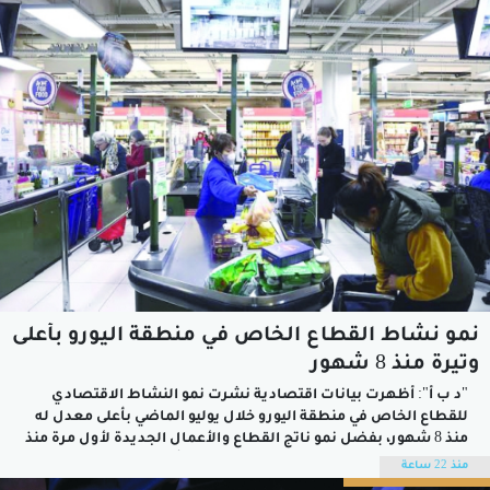
الانتاج, ولا تزيد مساهمته في الانتاج حاليا...
نمو نشاط القطاع الخاص في منطقة اليورو بأعلى
وتيرة منذ 8 شهور
"د ب أ": أظهرت بيانات اقتصادية نشرت نمو النشاط الاقتصادي
للقطاع الخاص في منطقة اليورو خلال يوليو الماضي بأعلى معدل له
منذ 8 شهور، بفضل نمو ناتج القطاع والأعمال الجديدة لأول مرة منذ
بداية العام الحالي.وذكرت مؤسسة ستاندرد أند بورز جلوبال
منذ 22 ساعة
للاستشارات أن المؤشر المجمع لمديري مشتريات القطاع الخاص