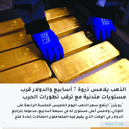
في...
الذهب يلامس ذروة 7 أسابيع والدولار قرب
مستويات متدنية مع ترقب تطورات الحرب
"رويترز" ارتفع سعر الذهب اليوم الخميس للجلسة الرابعة على
التوالي، ​ولامس أعلى مستوى ​له في سبعة أسابيع، مدعوما بتراجع
الدولار في الوقت الذي يقيم فيه المتعاملون احتمالات إعادة فتح
مضيق هرمز، زاد سعر الذهب في المعاملات الفورية 0.2 بالمائة إلى
منذ 22 ساعة
4254.98 دولار للأوقية (الأونصة)، بعدما سجل أعلى مستوى منذ 18...