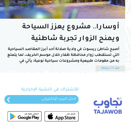
أوسارا.. مشروع يعزز السياحة
ويمنح الزوار تجربة شاطئية
متكاملة خلال الخريف
أصبح شاطئ ريسوت في ولاية صلالة أحد أبرز المقاصد السياحية
التي تستقطب زوار محافظة ظفار خلال موسم الخريف، لما يتمتع
به من مقومات طبيعية ومشروعات سياحية نوعية، يأتي في
مقدمتها مشروع "أوسارا" الذي نجح في ترسيخ مكانته كوجهة
منذ 14 ساعة
ترفيهية وثقافية تجمع بين جمال الطبيعة ومفاهيم السياحة
المستدامة.ويعد "أوسارا" مشروعا شبابيا...
للأشتراك في النشرة الإخبارية