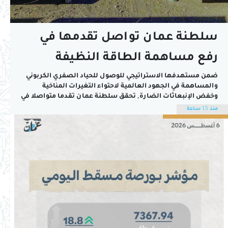
سلطنة عمان تواصل تقدمها في
رفع مساهمة الطاقة النظيفة
والمتجددة في مزيج إنتاج الكهرباء
ضمن مستهدفها الاستراتيجي للوصول للحياد الصفري الكربوني
والمساهمة في الجهود العالمية لاحتواء التغيرات المناخية
وخفض الإنبعاثات الضارة, تحقق سلطنة عمان تقدما متواصلا في
زيادة الاعتماد على مصادر الطاقة النظيفة والمتجددة ورفع
منذ 15 ساعة
مساهمتها في مزيج إنتاج الكهرباء, حيث قلصت سلطنة عمان
استخدام الديزل في الانتاج, ولا تزيد مساهمته في الانتاج حاليا...