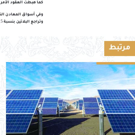
كما هبطت العقود الأمريكية الآجلة
وتراجع البلاتين بنسبة 0.5 بالمائة إلى 1767.15 دولار، بينما استقر البلاديوم عند 1225.66 دولار للأوقية.
مرتبط