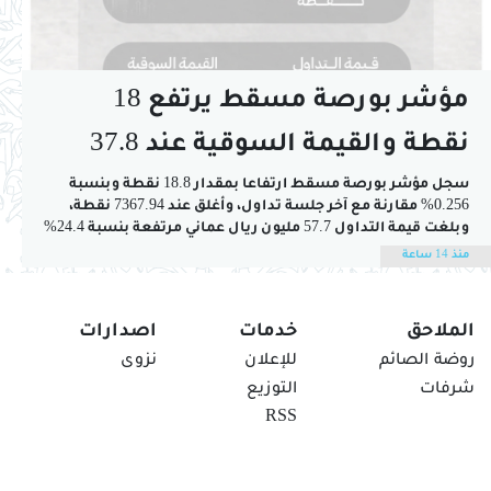
مؤشر بورصة مسقط يرتفع 18
نقطة والقيمة السوقية عند 37.8
مليار ريال
سجل مؤشر بورصة مسقط ارتفاعا بمقدار 18.8 نقطة وبنسبة
0.256% مقارنة مع آخر جلسة تداول، وأغلق عند 7367.94 نقطة،
وبلغت قيمة التداول 57.7 مليون ريال عماني مرتفعة بنسبة 24.4%
عن آخر جلسة تداول المغلقة عند 46.4 مليون ريال عماني،
منذ 14 ساعة
وارتفعت القيمة السوقية بنسبة 0.074% وبلغت ما يقارب 37.8
مليار ريال...
الملاحق
خدمات
اصدارات
روضة الصائم
للإعلان
نزوى
شرفات
التوزيع
RSS