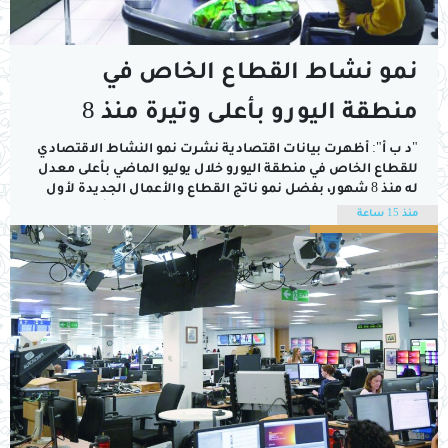
نمو نشاط القطاع الخاص في
منطقة اليورو بأعلى وتيرة منذ 8
شهور
"د ب أ": أظهرت بيانات اقتصادية نشرت نمو النشاط الاقتصادي
للقطاع الخاص في منطقة اليورو خلال يوليو الماضي بأعلى معدل
له منذ 8 شهور، بفضل نمو ناتج القطاع والأعمال الجديدة لأول
مرة منذ بداية العام الحالي.وذكرت مؤسسة ستاندرد أند بورز
منذ 15 ساعة
جلوبال للاستشارات أن المؤشر المجمع لمديري مشتريات
القطاع الخاص في...