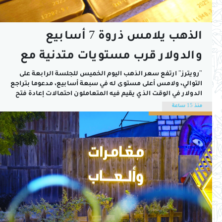
الذهب يلامس ذروة 7 أسابيع
والدولار قرب مستويات متدنية مع
ترقب تطورات الحرب
"رويترز" ارتفع سعر الذهب اليوم الخميس للجلسة الرابعة على
التوالي، ​ولامس أعلى مستوى ​له في سبعة أسابيع، مدعوما بتراجع
الدولار في الوقت الذي يقيم فيه المتعاملون احتمالات إعادة فتح
مضيق هرمز، زاد سعر الذهب في المعاملات الفورية 0.2 بالمائة
منذ 15 ساعة
إلى 4254.98 دولار للأوقية (الأونصة)، بعدما سجل أعلى مستوى
منذ 18...