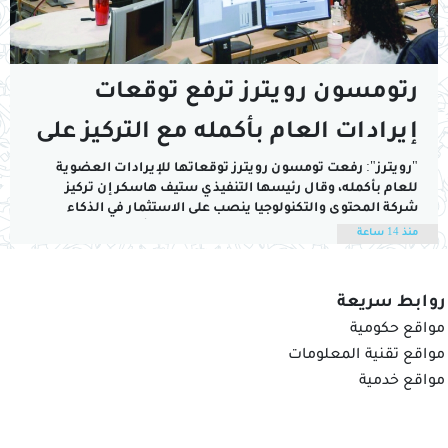
رتومسون رويترز ترفع توقعات
إيرادات العام بأكمله مع التركيز على
الذكاء الاصطناعي
"رويترز": رفعت تومسون رويترز توقعاتها للإيرادات العضوية
للعام بأكمله، وقال رئيسها التنفيذي ستيف هاسكر إن تركيز
شركة المحتوى والتكنولوجيا ينصب ​على الاستثمار في الذكاء
الاصطناعي وتطويره في ​جميع جوانب محفظة أعمالها.وذكرت
منذ 14 ساعة
الشركة التي تتخذ من تورونتو مقرا لها الأسبوع الماضي إن النتائج
الأولية أظهرت أن تومسون، وهو نموذج لغوي كبير...
روابط سريعة
مواقع حكومية
مواقع تقنية المعلومات
مواقع خدمية