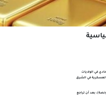
ياسية
ادي في الولايات
 العسكرية في الشرق
مائة ليصل إلى 4313.11 دولار للأوقية (الأونصة)، بعد أن تراجع