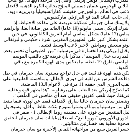
المدرب الإسباني لويس إنريكي وصل إلى مرحلة الإنهاك، مع غياب
الثلاثي الهجومي عثمان ديمبيلي المتوّج بجائزة الكرة الذهبية لأفضل
لاعب في العالم، والجورجي خفيتشا كفاراتسيخيليا وديزيريه دويه،
إلى جانب القائد المدافع البرازيلي ماركينيوس.
ولا يملك سان جيرمان تشكيلة عريضة على مقاعد الاحتياط، إذ
أشرك إنريكي سيني مايولو (19 عاما) العائد من إصابة أيضا، وابراهيم
مبايي (17 عاما) بشكل أساسي أمام الفريق الكاتالوني، في حين
اعتمد بشكل كبير على الظهيرين المغربي أشرف حكيمي والبرتغالي
نونو منديش ومواطن الأخير لاعب الوسط فيتينيا.
وقال إنريكي بعد الخسارة في مرسيليا: "من الطبيعي أن نخسر بعض
المباريات خلال الموسم"، مذكّرا بأن فريقه توّج باللقب الموسم
الماضي بفارق 19 نقطة، ما يعكس مدى الهوة الكبيرة مع باقي
الأندية.
لكن هذه الهوة قد تُسد في حال تراجع مستوى سان جيرمان في ظل
دفاعه الشرس عن لقبه في دوري الأبطال، ومنافسته الطبيعية على
لقب الدوري الذي حققه 11 مرة في الأعوام الـ13 الماضية.
كما صرّح إنريكي بعد التغلب على برشلونة: "هذا يظهر قوة وعقلية
فريقنا، حيث نلعب كفريق حقيقي ضد أي منافس في الملعب".
ويتصدر سان جيرمان حاليا بفارق الأهداف فقط عن ليون، فيما يبتعد
كل من مرسيليا وموناكو وستراسبورج بثلاث نقاط أو أقل. وسيحاول
ليل المنتعش من فوزه على مضيفه روما الإيطالي 1 - صفر في
الدوري الأوروبي "يوروبا ليغ"، استغلال غيابات سان جيرمان لتحقيق
صحوة محلية بعد خسارتين متتاليتين.
خسر الفريق سبع من مواجهاته الثماني الأخيرة مع سان جيرمان