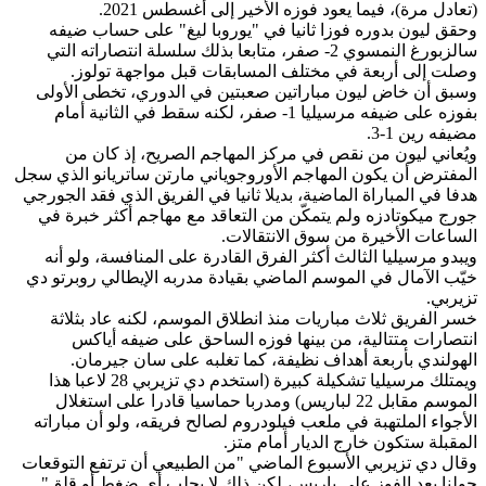
(تعادل مرة)، فيما يعود فوزه الأخير إلى أغسطس 2021.
وحقق ليون بدوره فوزا ثانيا في "يوروبا ليغ" على حساب ضيفه
سالزبورغ النمسوي 2- صفر، متابعا بذلك سلسلة انتصاراته التي
وصلت إلى أربعة في مختلف المسابقات قبل مواجهة تولوز.
وسبق أن خاض ليون مباراتين صعبتين في الدوري، تخطى الأولى
بفوزه على ضيفه مرسيليا 1- صفر، لكنه سقط في الثانية أمام
مضيفه رين 1-3.
ويُعاني ليون من نقص في مركز المهاجم الصريح، إذ كان من
المفترض أن يكون المهاجم الأوروجوياني مارتن ساتريانو الذي سجل
هدفا في المباراة الماضية، بديلا ثانيا في الفريق الذي فقد الجورجي
جورج ميكوتادزه ولم يتمكّن من التعاقد مع مهاجم أكثر خبرة في
الساعات الأخيرة من سوق الانتقالات.
ويبدو مرسيليا الثالث أكثر الفرق القادرة على المنافسة، ولو أنه
خيّب الآمال في الموسم الماضي بقيادة مدربه الإيطالي روبرتو دي
تزيربي.
خسر الفريق ثلاث مباريات منذ انطلاق الموسم، لكنه عاد بثلاثة
انتصارات متتالية، من بينها فوزه الساحق على ضيفه أياكس
الهولندي بأربعة أهداف نظيفة، كما تغلبه على سان جيرمان.
ويمتلك مرسيليا تشكيلة كبيرة (استخدم دي تزيربي 28 لاعبا هذا
الموسم مقابل 22 لباريس) ومدربا حماسيا قادرا على استغلال
الأجواء الملتهبة في ملعب فيلودروم لصالح فريقه، ولو أن مباراته
المقبلة ستكون خارج الديار أمام متز.
وقال دي تزيربي الأسبوع الماضي "من الطبيعي أن ترتفع التوقعات
حولنا بعد الفوز على باريس، لكن ذلك لا يجلب أي ضغط أو قلق".