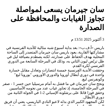
سان جيرمان يسعى لمواصلة
تجاوز الغيابات والمحافظة على
الصدارة
3 أكتوبر 2025 13:51 م
باريس «أ.ف.ب»: بعد بداية أسبوع شبه مثالية للأندية الفرنسية في
مشاركتها القارية، يعود باريس سان جيرمان المتصدر إلى الساحة
المحلية بهدف الحفاظ على صدارته، لكنه يصطدم بضيافة ليل في
ظل تربّص ليون الثاني به، وذلك في المرحلة السابعة من الدوري
الفرنسي لكرة القدم.
وحققت الأندية الفرنسية خمسة انتصارات وتعادل مقابل خسارة
واحدة في دوري أبطال أوروبا والدوري الأوروبي "يوروبا ليغ"
وكونفرنس ليغ.
ونجح سان جيرمان في ما فشل به أمام مرسيليا حين خسر 1 - صفر
في المرحلة الخامسة، إذ تجاوز غياب عدد من نجومه الأساسيين
وحقق فوزا قاتلا على برشلونة الإسباني 2-1 في الجولة الثانية من
دوري الأبطال.
لكن المجهود الكبير الذي بذله لاعبو النادي الباريسي، يعني أن فريق