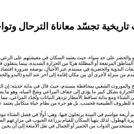
اريخية تجسّد معاناة الترحال وتواج
والحضر على حد سواء، حيث يعتمد السكان في معيشتهم على الرعي وترب
اطق المرتفعة أو المظللة هربًا من الحرارة الشديدة، بينما ينتقلون في
معات البدوية والحضرية في مسندم عبر الأجيال، بوصفه ضرورة اقتصادية
م من منزلة لأخرى أي من مكان إقامة إلى آخر عند البدو (البدو والحضر
والموروث الشعبي بمحافظة مسندم، حيث قال في بداية حديثه: إن التغيّر 
ة بشكل كبير ما يؤدي إلى جفاف المراعي وشحّ المياه، وهو ما يضطر ا
في الشتاء ومع بداية تساقط الأمطار تزدهر النباتات وتُجدّد المراعي، مما
بة للظروف الطبيعية فحسب، بل هو جزء من نظام حياة متكامل يعتمد على
م أربعة مواسم في السنة يرتحلون فيها، وهي: أولًا في فصل الشتاء 
غزيرة الهطول، لذلك يتهيأ السكان للقيام بزراعة الحبوب في مزارعهم ا
مستخدمين الدواب من الحمير أو الجمال في نقل الأمتعة إلى أن يحين ا