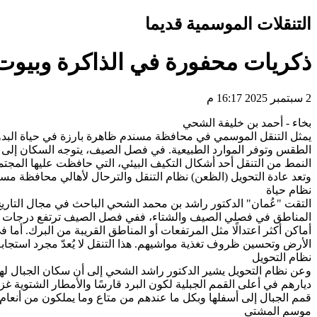
التنقلات الموسمية قديما
ذكريات محفورة في الذاكرة وبيوت ت
2 سبتمبر 2025 16:17 م
بخاء - أحمد بن خليفة الشحي
يمثل التنقل الموسمي في محافظة مسندم ظاهرة بارزة في حياة البدو 
الطقس وتوفر الموارد الطبيعية. في فصل الصيف، يتوجه السكان إلى المن
النمط من التنقل أحد أشكال التكيف البيئي، التي حافظت عليها المجت
وتعد عادة التحويل (الظعن) نظام التنقل والترحال لأهالي محافظة مسند
نظام حياة
التقت "عُمان" الدكتور راشد بن محمد الشحي الباحث في مجال التاريخ 
المناطق في فصلي الصيف والشتاء، ففي فصل الصيف ترتفع درجات الحرار
أماكن أكثر اعتدالًا مثل المرتفعات أو المناطق القريبة من البرك. أما 
الأرض وتحسين ظروف تغذية مواشيهم. هذا التنقل لا يُعدّ مجرد استجا
نظام التحويل
وعن نظام التحويل يشير الدكتور راشد الشحي إلى أن سكان الجبال له
ديارهم في أعلى القمم الجبلية لكون البرد قارسًا والأمطار الشتوية 
قمم الجبال إلى أسفلها وبكل ما عندهم من متاع وما يملكون من أنعام 
موسم المشتى