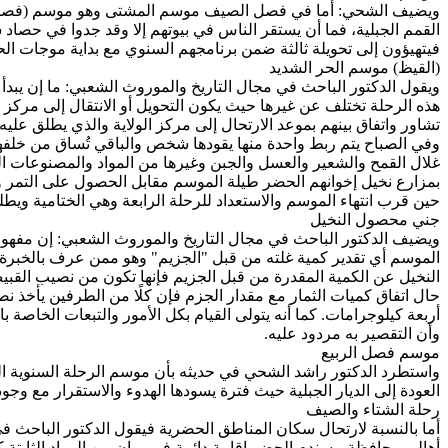
ويضيف الشحي: أما في فصل الصيف موسم المشتى وهو موسم (فصل الخر
القمم الجبلية، فما أن يستقر الناس في بيوتهم إلا وقد جدوا في حصاد 
فيتهيؤون إلى تحويلة ثالثة ضمن برنامجهم السنوي مع بداية موجات الح
(القيظ) موسم الحر الشديد
ويقول الدكتور الباحث في مجال التاريخ والموروث الشعبي: ما إن يبدأ ا
هذه الرحلة تختلف عن غيرها حيث يكون التحويل أو الانتقال إلى مركز ا
تشاور واتفاق بينهم بموعد الارتحال إلى مركز الولاية والذي يطلق علي
وفي الصباح يتم ربط واحدة منها يقودها شخص والباقي تُساق من خلفها
غلال القمح والشعير والعسل والجبن وغيرها من المواد والمصنوعات ا
بمزارع نخيل إخوانهم الحضر طيلة الموسم مقابل الحصول على التمر 
حين قرب انتهاء الموسم والاستعداد للرحلة الرابعة وهي الختامية ويط
جني محصول النخيل
ويضيف الدكتور الباحث في مجال التاريخ والموروث الشعبي: إن مفهو
الموسم أي تقدير كمية غلته من قبل "الجزيم" وهو ممن عرف بالخبرة 
النخيل عن الكمية المقدرة من قبل الجزيم فإنها تكون من نصيب القبي
حال اتفاق كميات الثمار مع مقدار الجزم فإن كلًا من الطرفين يأخذ نصيب
أربعة كيلوجرامات. كما أنه يتولى القيام بكل الأمور والتبعات الخاص
وأن التقصير به مردود عليه.
موسم فصل الربيع
واستطرد الدكتور راشد الشحي في حديثه بأن موسم الرحلة السنوية الر
العودة إلى الديار الجبلية حيث فترة يسودها الهدوء والاستقرار مع وجود
رحلة الشتاء والصيف
أما بالنسبة لارتحال سكان المناطق الحضرية فيقول الدكتور الباحث 
أهالي محافظة مسندم الحضر إقامة دائمة في مبانٍ من المواد الثابتة 