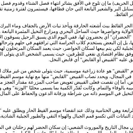
يف) ما إن تلوح في الأفق بشائر انتهاء فصل الشتاء وقدوم فصل ال
سنابل البر والشعير اليانعة التي حان قطافها، فيستمرون لفترة زمنية ت
ر القائظ.
لحر القائظ ببث أشعته الحارقة ويأخذ نبات الأرض بالجفاف وماء البرك بال
لولاية وحواضرها حيث الساحل البحري ومزارع النخيل المثمرة اليانعة وم
ه "الحضران" أي يحضرون لها، ففي اليوم الذي يسبق الرحيل يسوقون الأغ
، بل إن البعض يستخدم كلاب الحراسة التي ترافقهم في حلهم وترحالهم
لجبلية لكي يتم بيعها لسكان الحواضر، حيث يعمد السكان المرتحلون 
وفق نظام اقتصادي نفعي للطرفين، حيث يسمى الشخص الذي يتولى القي
لق عليه "القبيض أو القابض" أي قابض النخل.
م "القبض" هو عادة زراعية موسمية، حيث يتولى شخص من غير ملاك الم
في المجال، ويحدد نصاب القبيض "القابض" منها مع نهاية موسم القيظ 
ض، أما إن نقصت فعلى القبيض تعويض صاحب المزرعة مقدار العجز من نص
ه بالوفاء والتمام. وكانت تُقدّر الكمية بما يسمى محليًا "الوزنة" وهي
ة بالنخيل في الموسم ذاته من شراطة وزفانة الدعون والحفاظ على الما
ابعة وهي الختامية وذلك عند انقضاء موسم القيظ الحار ويطلق عليه "ا
 النباتات التي تكسو قمم الجبال والهواء النقي والطيور الجبلية الشادية
في مجال التاريخ والموروث الشعبي: إن سكان الحضر لهم رحلتان في ال
كالطين والطوب اللين وهي ما يطلق عليها "المخازن أو الكرايين"، وهي 