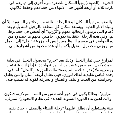
خريف (الصيف) يتهيأ السكان للصعود مرة أخرى إلى ديارهم في
قارب ثلاثة أو أربعة أشهر حتى الانتهاء من حصادهم وحفظ غلالهم،
نضوب، يتهيأ السكان لبدء الرحلة الثالثة من رحلاتهم السنوية، إلا أن
ياه الآبار العذبة، ويستعد سكان كل منطقة بالرحيل قبله بأيام بعد
نام التي يريدون ارتحالها معهم و"تُزْرَب" أي تُحبس في حضائرها،
، وفي هذه الرحلة الانتقالية يكونون حاملين معهم ما حصدوه من
لهذه الحواضر في موسم القيظ ممن ليس له مزرعة "نخل" إلى العمل
ام بجني محصول النخيل بأكملها أو عدد محدود من أشجارها إلى
زارع جني ثمار النخيل وذلك بعد "جزم" محصول النخيل في بداية
حيث يكون نصيبه من عشر وزنات وزنة واحدة، فإذا زادت غلة ثمار
يبه ولا يُعذر بذلك ما لم يصفح مالك المزرعة "النخل". أما في
 وحدة قياس تقليدية آنذاك للوزن، فهي تعادل أربعة أمنان والمن يعادل
ل وحراسته من العبث والتلف والضياع والسرقة لكونه له نصيب فيه،
لترابيع"، وغالبًا يكون في شهر أغسطس من السنة الميلادية، فتكون
، وذلك لحين بدء الدورة السنوية الجديدة في نظام (التحويل) المنزلي.
سنة ونستطيع أن نطلق عليهما "رحلة الشتاء والصيف"، حيث يقيم
عبارة عن بيوت شتوية لها أسوار خارجية مبنية من الطين من مواد