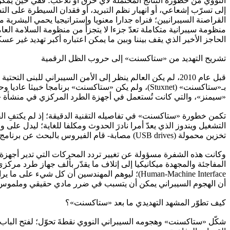
النووي من خطورة النتائج المحتملة لأي خرق أو تلاعب؛ ففي حين يمكن
إلى تسرّب إشعاعي، أو انهيار نظم التبريد، أو فقدان السيطرة على التش
القراصنة السيبرانيين؛ فنراه جدارا معنويا وإستراتيجيا يحمي البشرية م
منظومة سيبرانية متكاملة تعدّ جزءا لا يتجزأ من منظومة السلامة الع
الحاجز الأخير الذي يقف بيننا وبين ما يمكن اعتباره أكبر تهديد غير عس
تشريح التهديد من «ستاكسنت» إلى حروب الظل الرقمية
«سيمنز»، والتي كانت تُستعمل في أجهزة الطرد المركزي في منشأة «ن
تخزين محمولة (USB drives) مصابة- قام الفيروس بالبحث عن برنامج «Step 7» من «سيمنز» الذي يتحكم في أجهزة PLC، وبعد تحديد هدفه، قام «ستاكسنت» بحقن شيفرة خبيثة في وحدات الـ PLC،
Human-Machine Interface)؛ ليوهم المهندسين أن ك
أن الهجوم السيبراني يمكن أن يتسبب في ضرر مادي حقيقي وملموس، م
كيف تطوّر المشهد التهديدي ما بعد «ستاكسنت»؟
شكّل «ستاكسنت» وهجومه السيبراني النووي نقطةَ تحوّل؛ لفتح الباب