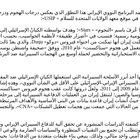
ة ضد البرنامج النووي الإيراني هذا التطوّر الذي يعكس درجات الهجوم ود
وقع معهد الولايات المتحدة للسلام « USIP»:
اكتشاف وكالة الدفاع السيبراني الإيرانية -في إبريل عام 2011- فيروسًا عُرفَ ب
ومية رسمية؛ فتسبب في «أضرار طفيفة» لأنظمة الحواسيب، بحسب المصاد
الإيرانية الدفاعية. جاء الهجوم اللاحق 
ا أحد أبرز الأسلحة السيبرانية التي استعملها الكيان الإسرائيلي ضد الم
 السيبراني الإيراني-الإسرائيلي على الأقل في الشأن النووي-، وهذه إشار
وسيا والصين؛ لتنتقل إيران من العمليات الدفاعية السيبرانية إلى مرحل
شر الدراسة المذكورة؛ حيثُ أنشأت إيران قاعدة بيانات من البنى الأساسية والأهدا
ا كشفته الدراسات المنشورة عن تحقق آلية للدفاع السيبراني الإيراني 
 وتتطلب أن تجمع بين التقنيات المتطورة والسياسات الصارمة والوعي ا
 مبدأ سهل: لا يوجد حل أمني واحد مثالي، ولذلك، ينبغي بناء طبقات متعددة من الد