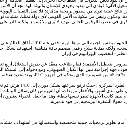
 أن تقود بعضُ الثغرات في القطاعات الأخرى إلى تعطيل الخدمة أو خس
غيل الآلي؛ فيؤدي إلى تهديد وجودي للإنسان والبيئة. لهذا نجد أن الأم
ن نتائج عبثية تتولد من سطور برمجية مدمّرة؛ فلا تقبل التقنيات النووي
امة، ومكون رئيس من مكونات الأمن القومي لأي دولة تمتلك منشآت نووية
كري في عصرنا الرقمي الحالي، تهديد لا يُرى ولا يُسمع، ولكنه قادر على
قبل عام 2010، لم يكن العالم ينظر إلى الأمن الس
طنز» لتخصيب اليورانيوم في إيران.
ل شيء على ما يرام بينما كانت الأجهزة تدمر نفسها ببطء، وهذا ما جعل الخبراء 
حولا الشفرة البرمجية إلى قوة تدميرية.
 أمام تطوير برمجيات خبيثة متخصصة واستعمالها في استهداف منشآت ن