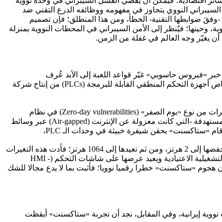
ائر اقتصادية؛ فيمكن أن يُفضي الفشل السيبراني في وحدة نووية
ن السيبراني النووي يتجاوز في مفهومه ووظائفه الدرع التقني ضد
ة -وفقَ ضوابطها التقنية- الخطأ، ومن هذا المنطلق؛ فإن تصميم
، وحينها؛ فيُنظر إلى الأمن السيبراني في المحطات النووية بمنزلة
 أن يغيّر وجه العالم في غفلة من الزمن.
يبراني للبنى التحتية الحيوية بنفس الجدية التي نراها اليوم؛ ففي عام 2010، أفاق العالمُ على خبر «فيروس حاسوبي» غيّر قواعد اللعبة إلى الأبد عُرف
بـ«ستاكسنت» (Stuxnet)، ولم يكن «ستاكسنت» برنامجا خبيثا عاديا وحسب، ولكنه بمثابة سلاح رقمي مصمم بدقة متناهية، استهدف بشكل خاص أجهزة التحكم المنطقي القابلة للبرمجة (PLCs) من إنتاج شركة
تكمن خطورة «ستاكسنت» في تفاصيله التقنية الدقيقة؛ إذ لم يكتفِ الفيروس بتعطيل الأنظمة؛ فقام بتلاعب معقّد عن طريق استغلال أربع ثغرات من نوع «يوم الصفر» (Zero-day vulnerabilities) في نظام
التشغيل ويندوز الذي يعدّ أمرا نادرَ الحدوث ومكلفا للغاية؛ ليدل على وقوف جهة إجرامية تبين أنها الكيان الصهيوني، ومع دخوله إلى الشبكة المستهدفة -التي كانت معزولة عن الإنترنت (Air-gapped) عبر وسائط
وكانت هذه الشفرة مسؤولة عن تغيير تردد المحركات التي تدير أجهزة الطرد المركزي؛ حيثُ ترفع سرعتها بشكل دوري إلى 1410 هرتز، ثم تخفضها إلى 2 هرتز، ومن ثم تعيدها إلى 1064 هرتز؛ فأدت هذه التغيرات
المفاجئة والمجهدة ميكانيكيا إلى إتلاف ما يقدّر بألف جهاز طرد مركزي على مدى أشهر، والأخطر من ذلك، أن الفيروس كان يسجّل البيانات التشغيلية الاعتيادية ويعيد عرضها على شاشات التحكم (HMI -
يعتبرون أن هجوم «ستاكسنت» خطرا رقميا نوويا؛ فأثبت بما لا يدع مجالا للشك
ووية إيرانية، وفي المقابل، نجد أن تجربة «ستاكسنت» أيقظت