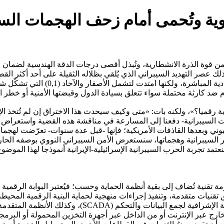
ية وتُحمى أمام زحف الهجمات السي
 قوة الذرة الانشطارية، وتُبذل أقصى درجات الدقة الهندسية لضمان ال
لك عصر التهديد السيبراني الذي يُلقي بظلاله الثقيلة على أحد أكثر ال
الأخطاء البشرية الميكانيكية أو الكوارث 
وم ضد كارثة محتملة سواء تتعلق بسيادة الدول وقبضتها الأمنية أو خطر الا
قميا؟»، ولكنه بات: «متى وكيف سيحدث هذا الاختراق إن لم تُتخذ الإج
جمات السيبرانية- دفعنا إلى المسارعة في مناقشة هذه القضية واستعرا
يوني وبعدها القاذفات الأمريكية؛ فإنها -قبل عدة سنوات- تعرّضت لهجم
اطر السيبرانية وهجماتها، سنستعرض الأمن السيبراني النووي بوصفه الحا
مد تجربة الحرب السيبرانية الإسرائيلية-الإيرانية أنموذجا لهذا الموضوع
 تقنية تُضاف إلى بقية أنظمة الحماية وحسب؛ فيُعتبر البوابة الرقمية 
قنيات متقدمة، وتنفيذ إجراءات منهجية لحماية البنية الرقمية المحيط
وشبكات التحكّم الصناعية (Industrial Control Systems - ICS
ارج عبر الإنترنت أو من الداخل عبر أجهزة التخزين المحمولة أو البرم