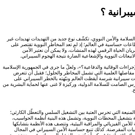
برانية ؟
سلامة والأمن النووي، تكشّف نوع جديد من التهديدات تهديدات غير
قطاعات حساسية في العالم؛ إذ لم تعد المخاطر النووية تقتصر على
الطبيعية أو حتى الهجمات المادية المباشرة، ولكنها امتدت لتشمل الأصفار والآحاد (0,1) التي تشكّل شريان الحياة الرقمي لهذه المنشآت، ولا يمكن أن نعتبر الأمن
نبعاثات النووية والإشعاعية الضارة نتيجة الهجوم السيبراني.
راءات الوقائية والدفاعية؟»، ولعلّ ما جرى في الجمهورية الإسلامية
ض مفاصلها العلمية التي تشمل المخاطر والحلول؛ فقبل أن تتعرض
ات سيبرانية شرسة أيقظت العالم ونبّهته بالخطر السيبراني على
رس الصامت للسلامة الدولية، وركيزة لا غنى عنها لحماية البشرية من
.
المنيعة التي تحرس العتبة بين التشغيل السلمي والتعطّل الكارثي؛
ة بتشغيل المحطات النووية، وتشمل هذه البنية أنظمة الحواسيب،
)، والأنظمة الإشرافية لجمع البيانات والتحكم (SCADA)، وكذلك الأنظمة المتقدمة للأمن الفيزيائي والمراقبة البيئية، وتتصف هذه الأنظمة بتشابكها
جيات المقرصنة. كذلك تنبع حساسية الأمن السيبراني في المجال