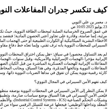
كيف تنكسر جدران المفاعلات النوو
د. معمر بن علي التوبي
23 يوليو 2025 10:05 ص
في عمق الصروح الخرسانية الصلبة لمحطات الطاقة النووية، حيثُ تكمن
مرئية، إنما صامتة، وقادرة على تجاوز أعتى الحصون المادية؛ فنقصد بذ
السيبراني للمحطات النووية بأنه ترف تقني، وإنما نعدّه خطَ دفاعٍِ مقا
لم يعد التساؤل محصورا في سياق: «هل يمكن اختراق المحطات النووية ر
الإيرانية مؤخرا -الهجمات الإسرائيلية والأمريكية- وقبل سنوات -اله
المفاعلات الإيرانية للهجمات العسكرية المباشرة من قبل الكيان الصه
المفاعلات النووية ونتائجها المدمّرة، وفي هذا السياق، وبجانب المخ
كارثة رقمية-نووية يمكن أن تفوق في مداها الضربات النووية ذاتها، وسنعت
كيف نفهم الأمن السيبراني في المجال النووي؟
لا يمكن النظر إلى الأمن السيبراني في المحطات النووية بوصفه منظومة
فيُعنى الأمن السيبراني في هذا السياق بوضع سياسات صارمة، وتطبيق ت
المعقّد وتداخلها الوظيفي؛ فيجعلها عرضة للتسلل الرقمي سواء من الخ