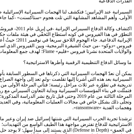
القدرات الدفاعية
السيبرانية عند الإيرانيين؛ فتكشف لنا الهجمات السيبرانية الإسرائيلي
الأولى، وأهم المشاهد المشابهة التي تلت هجوم «ستاكسنت» -كما جاء في م
التطوّر في هذا الفيروس في كونه استطاع التَخفّي في هيئة ملفات حك
والولايات المتحدة نشرتا فيروس «فليم» Flame؛ لهدف جمع المعلومات الاستخباراتية والتحضير لحملة أوسع من الهجمات السيبرانية ضد البرنامج النووي الإيراني.
ما وسائل الدفاع التنظيمية الرقمية وأطرها الاستراتيجية؟
يمكن أن نعدّ الهجمات السيبرانية التي ذكرناها في السطور السابقة بأنه
السيبرانية بعد هذه التي أشرنا إليها تقلصت -ولم تعد إلى واجهة الصراع
فتمثّلت في بناء المؤسسات السيبرانية وبداية التعاون السيبراني مع ر
المرحلة الثالثة من عام 2019 وحتى قبل تاريخ ن
وهجمات الفدية «ransomware».
ترشدنا تجربة الحرب السيبرانية التي شنتها إسرائيل ضد إيران وعبر م
الاستراتيجية للدفاع تفترض مواجهة هذا الطيف الواسع من التهديدات؛
في العمق» (Defense in Depth) الذي يستند إلى