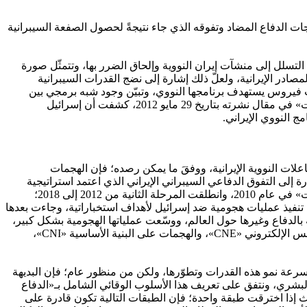
رجات الدفاع المضاد وتفوقه الذي جاء نتيجةً لحصول الصفعة السيبرانية
اسم «النجوم» « Stars»؛ وهدفَ بواسطته الكيانُ الإسرائيلي إلى التسلل إلى منشآت إيران النووية وإلحاق الضرر بها، وتتمثّل صورة
ر الإيرانية، ولعلّ ذلك إشارة إلى نضج القدرات السيبرانية
سريعا في نوفمبر 2011؛ حيثُ أعلنت إيران أنها تمكنت من احتواء فيروس «دوكو» Duqu، والذي يعدّ ثالث فيروس يستهدف برنامجها النووي، وتبيّن وجود شبه برمجي بين
فيروس «دوكو» -من حيثُ الشيفرة البرمجية- وبين الفيروس الذي استعملَ في هجوم «ستاكسنت» عام 2010، ووفقَ «صحيفة واشنطن بوست» في مقال نشرته بتاريخ 29 مايو 2012، كشفت أن إسرائيل
فاعلات النووية الإيرانية، ووفقَ ما يمكن رصده؛ فإن الهجمات
ة إلى التفوق الدفاعي السيبراني الإيراني الذي اعتمد استراتيجية
تدريجية في تطوّره عبر ثلاث مراحل رئيسة؛ فتأتي المرحلة الأولى من عام 2009 إلى 2011، ولعلّ ذروتها كانت عقب هجوم فيروس «ستاكسنت» في عام 2010، وانطلقت المرحلة الثانية من 2012 إلى 2018؛
ة تنفيذ عمليات هجومية ضد إسرائيل لأهداف استخباراتية، وجاءت بعدها
ف المرتبطة بالدفاع وغيرها حول العالم، ووسّعت عملياتها الهجومية بشكل كبير،
وتجلّى ذلك بشكل خاص في مجالات العمليات المعلوماتية، وفي العديد من الحالات التي جمعت بين هجمات تعطيل الشبكات «CNA»، والتجسس الإلكتروني «CNE»، والهجمات على البنية الأساسية «CNI»،
وسرعة نمو هذه القدرات وتطوّرها، ولكن من منظور عام؛ فإن البديهة
لبشري، ونتفق على تعريف هذا الأسلوب الوقائي الشامل بـ«الدفاع
فاعات؛ بحيث إذا اخترقت طبقة واحدة؛ فإن الطبقات التالية تكون قادرة على