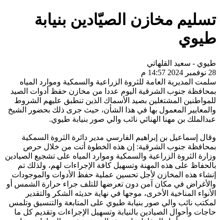
تسليم مخازن الصيّادين بنيابة
طيوي
طيوي - سعيد القلهاتي
28 نوفمبر 2024 14:57 م
سلمت المديرية العامة للثروة الزراعية والسمكية وموارد المياه
بمحافظة جنوب الشرقية اليوم عددا من مخازن حفظ أدوات الصيد
للمواطنين المشتغلين بصيد الأسماك الذين تنطبق عليهم الشروط
والمعايير المعمول بها في هذا الشأن، حيث جرى ذلك بحضور الشيخ
عبدالملك بن مهنا الهنائي نائب والي صور بنيابة طيوي.
وقال إسماعيل بن إبراهيم الفارسي مدير دائرة الثروة السمكية
بمحافظة جنوب الشرقية: إن هذه الخطوة أتت من خلال حرص
وزارة الثروة الزراعية والسمكية وموارد المياه على تشجيع الصيادين
بالحفاظ على هذه المهنة وتسهيل كافة الإجراءات لهم، ولذلك تم
إنشاء هذه المخازن لأجل تحسين عملية حفظ الأدوات والموجودات
والأغراض في مكان آمن دون تعرضها للتلف جراء حرارة الشمس أو
الأنواء المناخية الأخرى، موجها في نهاية حديثه الشكر والتقدير
لمكتب نائب والي صور بنيابة طيوي على المتابعة والتنسيق وتلمس
حاجات وأحوال الصيادين بالنيابة وتسهيل الإجراءات وتقديم كل ما