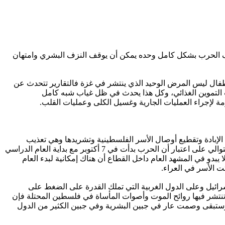
وقف الحرب بشكل كامل وحده يمكن أن يوقف النزف البشري وامتهان
ى. لكن شلل الأطفال ليس المرض الوحيد الذي ينتشر في غزة فالتقارير تتحدث عن
اب التموين الغذائي، وكل هذا يحدث في ظل غياب شبه كامل
لإجراء العمليات الجارية وغسيل الكلى وعمليات القلب.
 الإبادة وتقطيع أوصال الأسر الفلسطينية وتشريدها وهي تعذيب
حقيقي للمدنيين وللنساء والأطفال بشكل خاص. ناهيك أن الأسر تحمل الكثير من هموم أطفالهم الذين انقطعوا عن التعليم للعام الثاني على التوالي على اعتبار أن الحرب بدأت في 7 أكتوبر مع بداية العام الدراسي
يبدو في المشهد العام داخل القطاع أن هناك إمكانية لبدء العام
 الأسر في العراء.
رائيل وعلى الدول الغربية التي تملك القدرة على الضغط على
 تنتشر فيها روائح الموت وأصوات المأساة في فلسطين المحتلة فإن
ل وستبقى وصمت عار في جبين البشرية وفي جبين الكثير من الدول