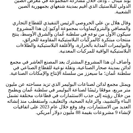
بوند ميتال"، وذلك خلال مشاركة المجموعة في معرض الصين
الدولي للبلاستيك الذي أقيم بمدينة شنغهاي بجمهورية الصين
الشعبية.
وقال هلال بن علي الخروصي الرئيس التنفيذي للقطاع التجاري
والمصافي والبتروكيماويات بمجموعة أوكيو: إن هذا المشروع
سيكون الأول من نوعه في سلطنة عُمان والشرق الأوسط، ينتج
منتجات مبتكرة كالمركّبات البلاستيكية المقاومة للحرائق،
والبوليمرات المذابة بالحرارة، والأغلفة البلاستيكية والطلاءات
البلاستيكية الواقية للمركبات المعدنية.
وأضاف أن هذا المشروع المشترك يعد المصنع العاشر في مجمع
لدائن بمدينة صحار الصناعية، ونقلة نوعية للقطاع الصناعي في
سلطنة عُمان؛ ما سيعزز من سلسلة الإنتاج والإمكانات الصناعية.
ويمثل مجمع لدائن لصناعات البوليمر الذي تزيد مساحته عن مليون
متر مربع، موقعًا رئيسًا لصناعة البوليمر في سلطنة عُمان ويطمح
من خلال رؤيته إلى جذب الاستثمارات في قطاعات مختلفة تشمل
البناء والتشييد، والرعاية الصحية، والتغليف، واستقطب منذ إنشائه
العديد من الاستثمارات، وقد وقع خلال عام 2023 على اتفاقيات
لإنشاء 9 مشروعات بقيمة 88 مليون دولار أمريكي.