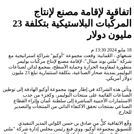
اتفاقية لإقامة مصنع لإنتاج
المركّبات البلاستيكية بتكلفة 23
مليون دولار
18 مايو 2024 13:30 م
شنغهاي - العُمانية: وقعت مجموعة "أوكيو" شراكة استراتيجية مع
شركة "ملتي بوند ميتال"، لإقامة مصنع لإنتاج مركّبات بوليمر
متطورة لمقاومة الحرارة وحماية الأسطح، بمجمع لدائن لصناعات
البوليمر بمدينة صحار الصناعية، بتكلفة استثمارية تبلغ 23 مليون
دولار أمريكي.
وتأتي هذه الشراكة في إطار جهود مجموعة أوكيو الهادفة إلى توطين
الصناعات القائمة على منتجات البوليمر، وكجزء من جذب
الاستثمارات الأجنبية المباشرة إلى سلطنة عُمان وإثراء القطاع
الصناعي بمنتجات تحقق الاكتفاء الذاتي من المنتجات والتصدير
للخارج.
وقّع الاتفاقية كلٌّ من صادق بن حسن اللواتي المدير التنفيذي
للتسويق بمجموعة أوكيو، ووي فنغ رئيس مجلس إدارة شركة "ملتي