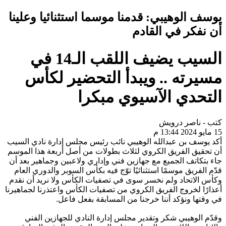
يوسف الوهيبي: قدمنا موسما استثنائيا وعلينا
أن نفكر في القادم
السيب يضيف اللقب الـ14 في
مسيرته .. ويبدأ التحضير لكأس
التحدي الآسيوي مبكرا
كتب - ناصر درويش
15 مايو 2024 13:44 م
أكد يوسف بن عبدالله الوهيبي نائب رئيس مجلس إدارة نادي السيب
أن تحقيق الفريق الكروي لثلاث بطولات من أصل أربعة هذا الموسم
جاء بتكاتف الجميع مع جهازين فني وإداري ولاعبين وجماهير بعد أن
قدّم الفريق موسمًا استثنائيًا توّج فيه بكأس السوبر والدوري العام
وكأس الاتحاد ولم نخسر سوى في تصفيات الكأس ولا نريد أن نقدم
أعذارًا لخروج الفريق الكروي من تصفيات الكأس واعتذرنا لجماهيرنا
في وقتها ونؤكد أننا خرجنا من المسابقة بفعل فاعل.
وقدّم الوهيبي شكر وتقدير مجلس إدارة النادي للجهازين الفني