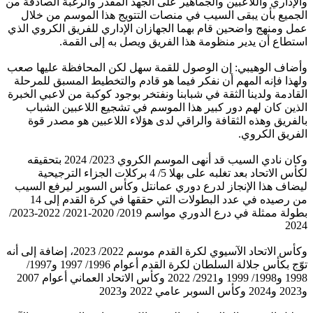
والإداري واللاعبين والجماهير على الجهد المقدر والرغبة الصادقة من
الجميع بأن يبقى السيب في منصات التتويج هذا الموسم من خلال
عمل ومنهج واضحين قام بهما الجهازان الإداري للفريق الكروي الذي
استطاع أن يدير منظومة هذا الفريق ويصل به إلى القمة.
وأضاف الوهيبي: إن الوصول للقمة سهل لكن المحافظة عليها صعب
ولهذا فإنه المهم أن نفكر فيما هو قادم والتخطيط المسبق للمرحلة
القادمة ولدينا الثقة في شبابنا ونفتخر بوجود كوكبة من لاعبي الخبرة
الذين كان لهم دور كبير هذا الموسم في تشجيع اللاعبين الشباب
بالفريق وهذه الثقافة والراقي لدى هؤلاء اللاعبين هو مصدر قوة
الفريق الكروي.
وكان نادي السيب قد أنهى الموسم الكروي 2023/ 2024 بتحقيقه
لكأس الاتحاد بعد تغلبه على بهلا 5/ 4 بركلات الجزاء الترجيحية
ليضاف هذا الإنجاز لدرع دوري عمانتل وكأس السوبر ليرفع السيب
من رصيده في عدد البطولات التي حققها في كرة القدم إلى 14
بطولة ممثلة في درع الدوري مواسم 2019/ 2020-2021/ 2022-2023/
2024
وكأس الاتحاد الآسيوي لكرة القدم موسم 2022/ 2023، إضافة إلى أنه
توّج بكأس جلالة السلطان لكرة القدم أعوام 1996/ 1997 و1997/
1998 و1998/ 1999 و2921/ 2022 وكأس الاتحاد العماني أعوام 2007
و2023 و2024 وكأس السوبر عامي 2022 و2023