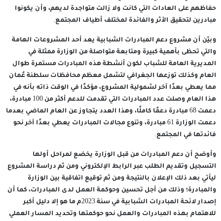
حفاظهم على العادات التي كانت ولا زالت متواجدة لديهم، وأن يكونوا
مبادرين لتحقيق الأثر والفائدة لمختلف أطياف المجتمع.
وبيّن أن مشروع دعم المبادرات الشبابية يعد أحد المشروعات الهامة
والتي تحظى بأهمية كبيرة ومتابعة متواصلة من الوزارة ممثلة في
المديرية العامة للشباب لكون أنشطة هذه المبادرات مستمرة طوال
العام وكذلك توزعها الجغرافي لتشمل معظم محافظات سلطنة عُمان
مما يعطي بعدًا آخر لشمولية المشروع، مؤكدًا في الوقت ذاته بأنه في
هذا العام وصلت عدد المبادرات التي تقدمت للدعم أكثر من 100 مبادرة،
دعمت 68 مبادرة دعمًا كاملًا، وهذا العدد يتجاوز عن العام الماضي بعدما
دعمت الوزارة 61 مبادرة، وتنوع مجالات المبادرات يعطي بعدًا آخر نحو
فائدتها في المجتمع.
وأوضح أن دعم المبادرات من قبل الوزارة يخضع لمراحل أولها
التسجيل وتقديم الطلب عبر الرابط الإلكتروني ومن ثم دراسة المشروع
ليأتي بعد ذلك الإعلان بالنتيجة ومن ثم توقيع اتفاقية بين الوزارة
والمبادرة؛ وذلك من أجل تحسين وحوكمة العمل لدى المبادرات، كما أن
إصدار لائحة المبادرات الشبابية في سنة 2023م ما هو إلا دليل أكبر
للاهتمام بهذه المبادرات والعمل نحو حوكمتها وتحديد المسار العملي