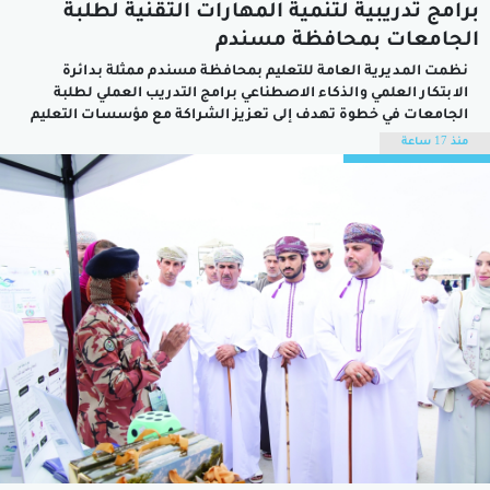
برامج تدريبية لتنمية المهارات التقنية لطلبة
الجامعات بمحافظة مسندم
نظمت المديرية العامة للتعليم بمحافظة مسندم ممثلة بدائرة
الابتكار العلمي والذكاء الاصطناعي برامج التدريب العملي لطلبة
الجامعات في خطوة تهدف إلى تعزيز الشراكة مع مؤسسات التعليم
العالي وتنمية قدرات الطلبة في مجالات الابتكار والذكاء الاصطناعي
منذ 17 ساعة
والتقنيات الحديثة وإعدادهم بما يتواكب مع متطلبات سوق العمل
والمهارات المستقبلية.وتُنفذ البرامج التدريبية في مركز...