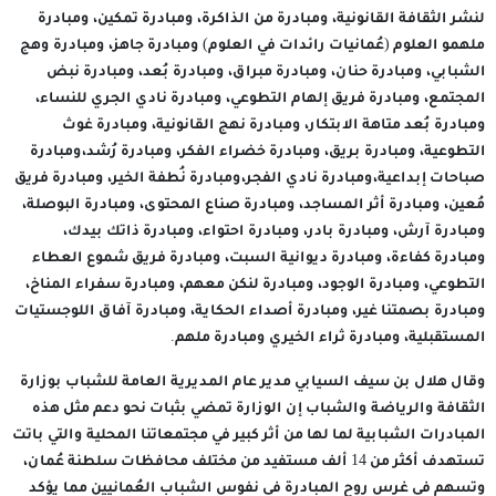
لنشر الثقافة القانونية، ومبادرة من الذاكرة، ومبادرة تمكين، ومبادرة
ملهمو العلوم (عُمانيات رائدات في العلوم) ومبادرة جاهز، ومبادرة وهج
الشبابي، ومبادرة حنان، ومبادرة مبراق، ومبادرة بُعد، ومبادرة نبض
المجتمع، ومبادرة فريق إلهام التطوعي، ومبادرة نادي الجري للنساء،
ومبادرة بُعد متاهة الابتكار، ومبادرة نهج القانونية، ومبادرة غوث
التطوعية، ومبادرة بريق، ومبادرة خضراء الفكر، ومبادرة رُشد،ومبادرة
صباحات إبداعية،ومبادرة نادي الفجر،ومبادرة نُطفة الخير، ومبادرة فريق
مُعين، ومبادرة أثر المساجد، ومبادرة صناع المحتوى، ومبادرة البوصلة،
ومبادرة آرش، ومبادرة بادر، ومبادرة احتواء، ومبادرة ذاتك بيدك،
ومبادرة كفاءة، ومبادرة ديوانية السبت، ومبادرة فريق شموع العطاء
التطوعي، ومبادرة الوجود، ومبادرة لنكن معهم، ومبادرة سفراء المناخ،
ومبادرة بصمتنا غير، ومبادرة أصداء الحكاية، ومبادرة آفاق اللوجستيات
المستقبلية، ومبادرة ثراء الخيري ومبادرة ملهم.
وقال هلال بن سيف السيابي مدير عام المديرية العامة للشباب بوزارة
الثقافة والرياضة والشباب إن الوزارة تمضي بثبات نحو دعم مثل هذه
المبادرات الشبابية لما لها من أثر كبير في مجتمعاتنا المحلية والتي باتت
تستهدف أكثر من 14 ألف مستفيد من مختلف محافظات سلطنة عُمان،
وتسهم في غرس روح المبادرة في نفوس الشباب العُمانيين مما يؤكد