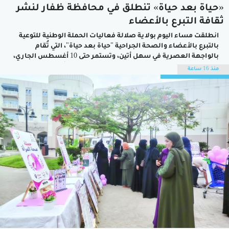
«حياة بعد حياة» تنطلق في محافظة ظفار لنشر
ثقافة التبرع بالأعضاء
انطلقت مساء اليوم بولاية صلالة فعاليات الحملة الوطنية للتوعية
بالتبرع بالأعضاء والصحة الجراحية "حياة بعد حياة"، التي تُقام
بالواجهة العصرية في سهل أتين، وتستمر حتى 10 أغسطس الجاري،
بالتزامن مع موسم خريف ظفار، بهدف نشر الوعي بأهمية التبرع
منذ 16 ساعة
بالأعضاء وتعزيز الثقافة الصحية والوقائية لدى مختلف فئات
المجتمع.رعى افتتاح الحملة صاحب...