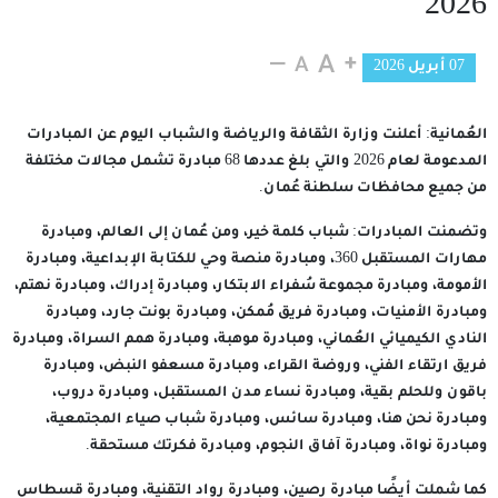
2026
07 أبريل 2026
العُمانية: أعلنت وزارة الثقافة والرياضة والشباب اليوم عن المبادرات
المدعومة لعام 2026 والتي بلغ عددها 68 مبادرة تشمل مجالات مختلفة
من جميع محافظات سلطنة عُمان.
وتضمنت المبادرات: شباب كلمة خير، ومن عُمان إلى العالم، ومبادرة
مهارات المستقبل 360، ومبادرة منصة وحي للكتابة الإبداعية، ومبادرة
الأمومة، ومبادرة مجموعة سُفراء الابتكار، ومبادرة إدراك، ومبادرة نهتم،
ومبادرة الأمنيات، ومبادرة فريق مُمكن، ومبادرة بونت جارد، ومبادرة
النادي الكيميائي العُماني، ومبادرة موهبة، ومبادرة همم السراة، ومبادرة
فريق ارتقاء الفني، وروضة القراء، ومبادرة مسعفو النبض، ومبادرة
باقون وللحلم بقية، ومبادرة نساء مدن المستقبل، ومبادرة دروب،
ومبادرة نحن هنا، ومبادرة سائس، ومبادرة شباب صياء المجتمعية،
ومبادرة نواة، ومبادرة آفاق النجوم، ومبادرة فكرتك مستحقة.
كما شملت أيضًا مبادرة رصين، ومبادرة رواد التقنية، ومبادرة قسطاس