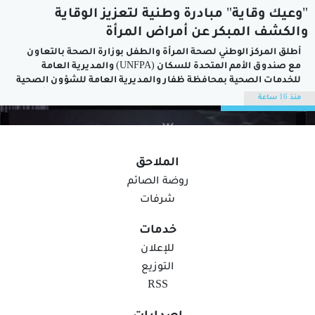
"وعيك وقاية" مبادرة وطنية لتعزيز الوقاية
والكشف المبكر عن أمراض المرأة
أطلق المركز الوطني لصحة المرأة والطفل بوزارة الصحة بالتعاون
مع صندوق الأمم المتحدة للسكان (UNFPA) والمديرية العامة
للخدمات الصحية بمحافظة ظفار والمديرية العامة للشؤون الصحية
ببلدية ظفار اليوم فعاليات الحملة الوطنية للتوعية بصحة المرأة
منذ 16 ساعة
"وعيك وقاية" في الواجهة العصرية (آب تاون) بسهل إتين بحضور
منير بن عوض الجدياني المدير العام...
الملاحق
روضة الصائم
شرفات
خدمات
للإعلان
التوزيع
RSS