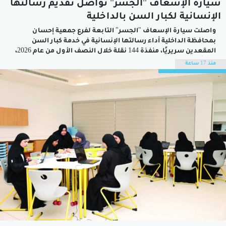
سيارة الإسعاف "الجسر" تواصل تقديم رسالتها
الإنسانية لكبار السن بالداخلية
واصلت سيارة الإسعاف "الجسر" التابعة لفرع جمعية إحسان
بمحافظة الداخلية أداء رسالتها الإنسانية في خدمة كبار السن
المقعدين سريريًا، منفذة 144 نقلة خلال النصف الأول من عام 2026،
في تأكيد على الدور المجتمعي الذي يضطلع به الفرع في توفير وسائل
منذ 17 ساعة
نقل آمنة ومهيأة للمستفيدين، وتمكينهم من الوصول إلى
المؤسسات الصحية...