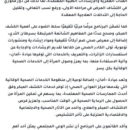
الفئات العمرية والإرشادات الطبية المعتمدة، لما لذلك من دور محوري
في اكتشاف المرض في مراحله الأولى، ورفع نسب التعافي، وتقليل
الحاجة إلى التدخلات العلاجية المعقدة.
كما تضمّن البرنامج عرضًا مرئيًا تثقيفيًا سلط الضوء على أهمية الكشف
المبكر، وصحح عددًا من المفاهيم الشائعة المرتبطة بسرطان الثدي،
إضافة إلى معرض صحي ضم أركانًا تثقيفية ومواد إرشادية ومنشورات
توعوية، تولى الكادر الصحي من خلالها تقديم الإرشادات والإجابة عن
استفسارات الزائرات، والتعريف بالخدمات التي توفرها عيادة «أمان»
وآلية الاستفادة منها، بما يعزز وصول المرأة إلى الخدمات الصحية
الوقائية بكل يسر.
وتعد عيادة «أمان» إضافة نوعية إلى منظومة الخدمات الصحية الوقائية
التي يقدمها مركز العوابي الصحي؛ إذ توفر خدمات الكشف المبكر وفق
أحدث الممارسات الصحية المعتمدة، بما يسهم في تمكين المرأة من
الحصول على الرعاية الصحية في الوقت المناسب، وتعزيز فرص
الاكتشاف المبكر والعلاج، والحد من الآثار الصحية والاجتماعية
والاقتصادية المترتبة على تأخر التشخيص.
وأكد القائمون على البرنامج أن نشر الوعي المجتمعي يمثل أحد أهم