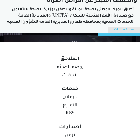
والكشف المبكر عن أمراض المرأة
أطلق المركز الوطني لصحة المرأة والطفل بوزارة الصحة بالتعاون
مع صندوق الأمم المتحدة للسكان (UNFPA) والمديرية العامة
للخدمات الصحية بمحافظة ظفار والمديرية العامة للشؤون الصحية
ببلدية ظفار اليوم فعاليات الحملة الوطنية للتوعية بصحة المرأة
منذ 8 ساعات
"وعيك وقاية" في الواجهة العصرية (آب تاون) بسهل إتين بحضور
منير بن عوض الجدياني المدير العام...
الملاحق
روضة الصائم
شرفات
خدمات
للإعلان
التوزيع
RSS
اصدارات
سمو السّيد بلعرب يُكرِّم الطلبة المُجيدين في
نزوى