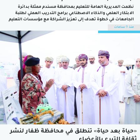
نظمت المديرية العامة للتعليم بمحافظة مسندم ممثلة بدائرة
الابتكار العلمي والذكاء الاصطناعي برامج التدريب العملي لطلبة
الجامعات في خطوة تهدف إلى تعزيز الشراكة مع مؤسسات التعليم
العالي وتنمية قدرات الطلبة في مجالات الابتكار والذكاء الاصطناعي
منذ 9 ساعات
والتقنيات الحديثة وإعدادهم بما يتواكب مع متطلبات سوق العمل
والمهارات المستقبلية.وتُنفذ البرامج التدريبية في مركز...
«حياة بعد حياة» تنطلق في محافظة ظفار لنشر
ثقافة التبرع بالأعضاء