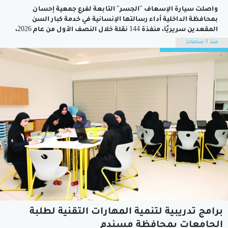
واصلت سيارة الإسعاف "الجسر" التابعة لفرع جمعية إحسان
بمحافظة الداخلية أداء رسالتها الإنسانية في خدمة كبار السن
المقعدين سريريًا، منفذة 144 نقلة خلال النصف الأول من عام 2026،
في تأكيد على الدور المجتمعي الذي يضطلع به الفرع في توفير وسائل
منذ 9 ساعات
نقل آمنة ومهيأة للمستفيدين، وتمكينهم من الوصول إلى
المؤسسات الصحية...
برامج تدريبية لتنمية المهارات التقنية لطلبة
الجامعات بمحافظة مسندم