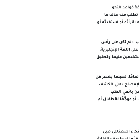
 قواعد النحو
 تطلب منه حذف ما
قرأتَه أو استفدتَه أو
ب: «لم تكن على رأس
لى اللغة الإنجليزية،
مستخدمين عليها وتحقيق
مامًا، فحينما يظهر مَن
ن الإفصاح يعني الكشف
من بائعي الكتب
و موجَّهًا للأطفال أم
 ذكاء اصطناعي طبي