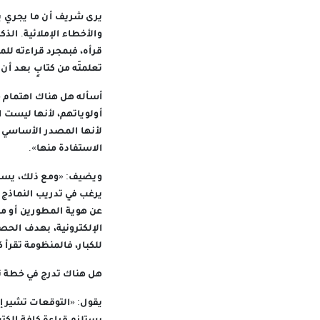
يرى شريف أن ما يجري يش
والأخطاء الإملائية. ال
قرأه، فبمجرد قراءته للما
تعلمتَه من كتابٍ بعد أن
أسأله هل هناك اهتمام م
أولوياتهم، لأنها ليست ال
لأنها المصدر الأساسي لل
الاستفادة منها».
ويضيف: «ومع ذلك، يسعى ا
يرغب في تدريب النماذج ا
عن هوية المطورين أو مصا
الإلكترونية، بهدف الحصول
للكبار، فالمنظومة تقرأ 
هل هناك تدرج في خطة تد
يقول: «التوقعات تشير إ