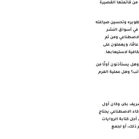
من قائمتها القصيرة
تطويره وتحسين صياغته
 في أسواق النشر
 الاصطناعي ومن ثم
امًا، ويعملون على
كافية لاستيعابها.
هل يستأذنون أولًا من
اتب؟ وهل عملية الفرم
ريف بكر، وكان أول
كاء الاصطناعي يحتاج
أجل كتابة الروايات
 ذلك، أو لجمع