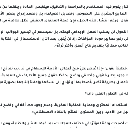
تبار يقوم فيه المستخدم بالمراجعة والتدقيق، فيقتبس المادة وينقلها من م
الطابع البشري على النصوص، وتعديل الصياغة، بل وتعمد إدراج بعض الأخ
ول. ورغم انتشار هذه الحيل، فإن قيمة المحتوى الحقيقي تظل ظاهرة في ال
ا التحول لن يسلب العمل الإبداعي قيمته، بل سيسهم في تيسير الجوانب الإجرا
 رفع معايير جودة المؤلفات، إذ لن يُقبَل بعد الآن الاستسهال في الكتابة 
ب مطالبًا بتقديم نتاج أعمق وأكثر ثراءً».
طينة يقول: «إذا عُرض عليَّ منح أعمالي الأدبية للإسهام في تدريب نماذج ا
وجود إطار قانوني وأخلاقي واضح يحفظ حقوق جميع الأطراف في العملية، 
عمال بطريقة تضر بأصحابها أو تؤدي إلى نسخها وإعادة إنتاجها بصورة مب
 في التطور التقني ذاته؟
ات استخدام المحتوى وحماية الملكية الفكرية، وعدم وجود خط أخلاقي واض
يل من الأدب، وبين المحتوى المنتَج بالذكاء الاصطناعي».
ت أصبحت واقعًا مؤثرًا في مختلف المجالات، بما فيها النشر والكتابة، ومن