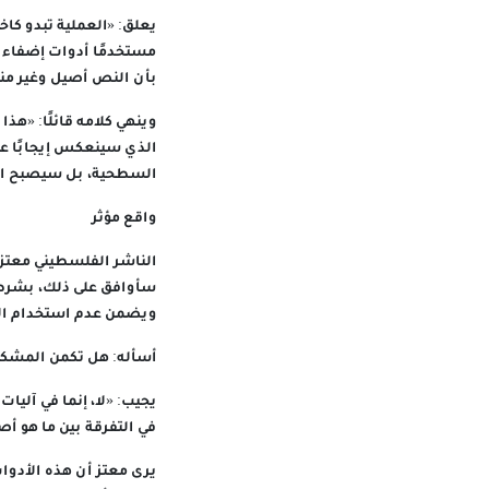
يعلق: «العملية تبدو كاخ
مستخدمًا أدوات إضفاء 
بأن النص أصيل وغير منق
وينهي كلامه قائلًا: «هذ
الذي سينعكس إيجابًا على
السطحية، بل سيصبح الكات
واقع مؤثر
الناشر الفلسطيني معتز ق
سأوافق على ذلك، بشرط 
ويضمن عدم استخدام الأ
أسأله: هل تكمن المشكلة
يجيب: «لا، إنما في آلي
في التفرقة بين ما هو أص
يرى معتز أن هذه الأدوا