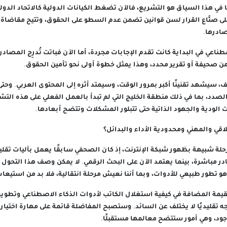
في هذا السياق هو التشريع، فالآن تضغط الكيانات الدولية كالاتحاد الدو
لى صنَّاع القرار لسن قوانين تضمن عدم السطو على الحقوق، وتتيح مقاضاة 
ادرها.
طناعي في البداية كانت تقدم الإجابات مجردة، أما الآن فباتت تُدرِج المصادر
 صحيفة أو تقرير محدد، وهذا يمثل خطوة أولى نحو تأمين الحقوق.
سيشهد تقنينًا أكبر بمرور الوقت، وسيمتد أثره إلى المحتوى العربي. وحتى 
دد، بما في ذلك منطقة الخليج التي لم تبدأ بالعمل الفعلي على هذه التشر
ت الودية والجهود الذاتية حتى تتبلور المشكلات وتتضح أبعادها.
لاقي والمهني ومحدودية الأداء والبدائل؟
لة شبيهة بظهور شبكة الإنترنت، إذ كان الصحفي سابقًا يعمل بآليات تقليد
ر مباشرة، بينما يعتمد الآن على البحث الرقمي. لا يمكن وصف هذا التحول ب
و تطور طبيعي للأدوات، وبما أننا نعيش مرحلة انتقالية، فلا بد من استيعاب
لقيمة المضافة في كيفية استغلال الكاتب لأدوات الذكاء الاصطناعي وتطويع
اجه تقليديًا لا يختلف عن السائد. وستصبح المفاضلة قائمة على مهارة اختيا
ود، وهي أمور ستتضح معالمها مستقبلًا.