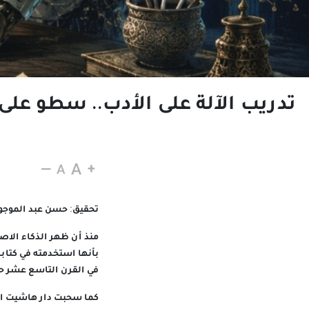
تدريب الآلة على الأدب.. سطو على
24 يونيو 2026
تحقيق: حسن عبد الموجو
منذ أن ظهر الذكاء الاصط
بأنها استخدمته في كتابة
في القرن التاسع عشر حي
كما سحبت دار هاشيت العا