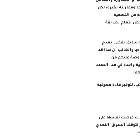
ة أو المحاورة والنقاش
 ومقارنته بغيره، لكن
ه من التصفية
شخص يتعلم بطريقة
ه سابق يقضي بعدم
التواصل معنا أو إبلاغنا بأي شيء، والاعتماد بدلًا من ذلك على جمع ملفات الكتب المتاحة بصيغة الـpdf، والغالب أن هذا قد
روضة عليهم من
ية واحدة في هذا الصدد
هم».
، لتوفير مادة معرفية
ولات فرضت نفسها على
م تتوقف السوق. التحدي
.