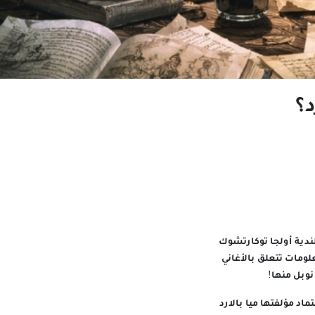
د؟
لندية أولجا توكارتشوك
لومات تتعلق بالأغاني
وبل منها!
اد مؤلفتها ميا بالارد