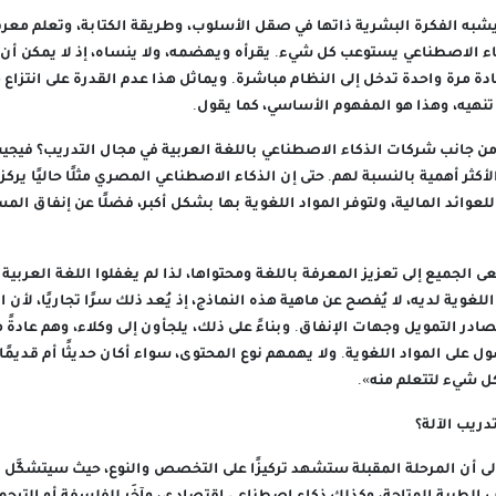
به الفكرة البشرية ذاتها في صقل الأسلوب، وطريقة الكتابة، وتعلم معرفة
ذكاء الاصطناعي يستوعب كل شيء. يقرأه ويهضمه، ولا ينساه، إذ لا يمكن أن
دة مرة واحدة تدخل إلى النظام مباشرة. ويماثل هذا عدم القدرة على انتزاع ما 
 تنهيه، وهذا هو المفهوم الأساسي، كما يقول.
ن جانب شركات الذكاء الاصطناعي باللغة العربية في مجال التدريب؟ فيجي
أكثر أهمية بالنسبة لهم. حتى إن الذكاء الاصطناعي المصري مثلًا حاليًا يركز ع
عوائد المالية، ولتوفر المواد اللغوية بها بشكل أكبر، فضلًا عن إنفاق ال
لجميع إلى تعزيز المعرفة باللغة ومحتواها، لذا لم يغفلوا اللغة العربية ت
للغوية لديه، لا يُفصح عن ماهية هذه النماذج، إذ يُعد ذلك سرًا تجاريًا، لأ
در التمويل وجهات الإنفاق. وبناءً على ذلك، يلجأون إلى وكلاء، وهم عادةً 
 على المواد اللغوية. ولا يهمهم نوع المحتوى، سواء أكان حديثًا أم قديمًا، أ
كل شيء لتتعلم منه».
ريب الآلة؟
لى أن المرحلة المقبلة ستشهد تركيزًا على التخصص والنوع، حيث سيتشكَّل