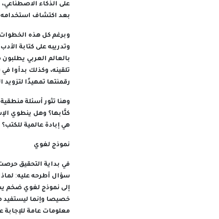
على الذكاء الاصطناعي، 
بعد اكتشاف استخدامه 
وبرغم كل هذه الخطوات 
وتدريبه على كتابة الأد
بالعالم العربي يطلبون م
تلقينه، وكذلك بدأوا في
رقمنتها تمهيدًا لتزويد 
وهنا تثور أسئلة منطقية
كتَّابها؟ وهل ينطوي ال
هي إبادة عالمية للكتب؟
نموذج لغوي
في بداية التحقيق حرصت 
سؤال أطرحه عليه: لماذا
إلى نموذج لغوي ضخم يستم
خصيصا وإنما ليستفيد منه
معلومات عامة للإجابة ع