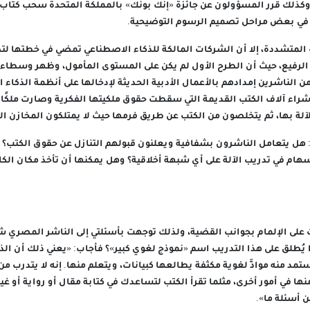
وكذلك قرر المسؤولون عن جائزة «إنك بونك» بالمملكة المتحدة سحب كتاب 
في بعض مراحل تصميم الرسوم التوضيحية.
المتشددة، إلا أن الشركات المالكة للذكاء الاصطناعي تمضي في خطتها ل
ب الرفيع، حيث أن الطرح الأول لم يكن على المستوى المأمول، وظهر وسطاء
ن الناشرين إمدادهم بالأعمال الأدبية الحديثة لإدخالها على أنظمة الذكاء
 شراء آلاف الكتب القديمة التي سقطت حقوق ملكيتها الفكرية وصارت ملكًا ع
الآلة بها، ثم يتخلصون من الكتب عن طريق فرمها حيث لا يمتلكون المخازن ال
: هل يتعامل الناشرون بشفافية ويعلنون قبولهم التنازل عن حقوق الكتب؟ و
إسهام في تدريب الآلة على أي شبهة أخلاقية؟ وهل يمكنها أن تأخذ مكان الك
على الإلمام بجوانب القضية، ولذلك توجهت بأسئلتي إلى الناشر المصري ش
 يُطلق على هذا التدريب اسم «نموذج لغوي كبير»؟ فأجاب: «يعني ذلك أن الذ
د منه موادَّ لغوية مكثفة يطالعها كبيانات، ويتعلم منها. إنه لا يتدرب من 
ا في أمور أخرى، مثلما تقرأ الكتب لتساعدك في كتابة مقال أو رواية أو غير
ن أسئلة ما».