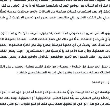
ب الطبية المتاحة، وكذلك ذكاء اصطناعي اقتصادي، وآخَر للفلسفة أو الترجم
ًا ليقرأه ثم تسأله عن دوافع تصرف شخصية معينة أو رأيه في تحليل موقف ما
قق إلا بعد استيعاب كميات ضخمة من البيانات وتوفر مدخلات عديدة تمكِّن
مبني على الكتب الأخرى التي طالعها، فهو يطور قدراته عبر الإنترنت كأي 
وق النشر العربية بخصوص هذه القضية؟ يقول شريف بكر: «كان هناك توج
، تمامًا كما يحدث في أي عملية قرصنة إلكترونية، لكن نظرًا للضغوط المف
ات المعنية، ولأن هذا الأمر قد يؤثر سلبًا على المستثمرين - حيث يمكن لقض
الملايين - فقد اتجهوا نحو تأمين موقفهم القانوني وتوفير غطاء رسمي لعمل
آن يميل نحو جعل كل خطوة «رسمية»، من خلال تقنين عملية الحصول على الكتب
بامتلاك معرفة عربية جيدة وقدرة على إجابة المستخدمين بلغتنا».
 الموافقة؟
موافقة من عدمها ليست خيارًا نملكه، فسواء وافقنا أم لم نوافق، هناك تح
 تمامًا رفض البعض سابقًا فكرة الكتب الإلكترونية أو الصوتية، ومع ذلك ل
لتعامل مع هذا الواقع، أو تحقيق المكاسب منه، أو فتح قنوات التواصل معه»