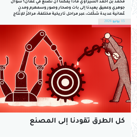
محمد بن أحمد الشيزاوي ماذا يمكننا أن نصنع في عُمان؟ سؤال
جوهري وعميق يعيدنا إلى بات وصحار وصور وسمهرم ومدنٍ
عُمانية عديدة شكّلت، عبر مراحل تاريخية مختلفة، مراكزَ للإنتاج
والصناعة والتجارة، وانطلقت منها منتجات عُمانية، وفق مفهوم
15 يوليو 2026
الصناعة في تلك العصور، إلى بلاد الرافدين ومصر والهند، ثم إلى
العالم الروماني في...
كل الطرق تقودنا إلى المصنع