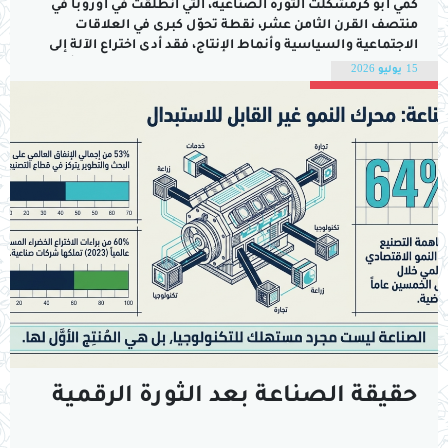
كمي أبو كرمشكّلت الثورة الصناعية، التي انطلقت في أوروبا في
منتصف القرن الثامن عشر، نقطة تحوّل كبرى في العلاقات
الاجتماعية والسياسية وأنماط الإنتاج، فقد أدى اختراع الآلة إلى
انتقال الإنتاج من الطابع الزراعي إلى الطابع الصناعي، كما أسهم
15 يوليو 2026
في تراجع الحرف اليدوية التقليدية، ونتج عن هذا التحول ارتفاع
هائل في...
حقيقة الصناعة بعد الثورة الرقمية