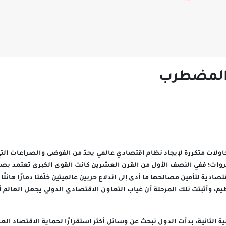
م المضطرب
ولات متكررة لإيجاد نظام اقتصادي عالمي يحدّ من الفوضى والصراعات الت
ثروات؛ ففي النصف الأول من القرن العشرين كانت القوى الكبرى تعتمد بص
ادية لتأمين مصالحها ما أدى إلى اندلاع حربين عالميتين خلّفتا دمارًا هائلً
م، وأثبتت تلك المرحلة أن غياب التعاون الاقتصادي الدولي يجعل العالم أك
ة الثانية، بدأت الدول تبحث عن وسائل أكثر استقرارًا لحماية الاقتصاد ال