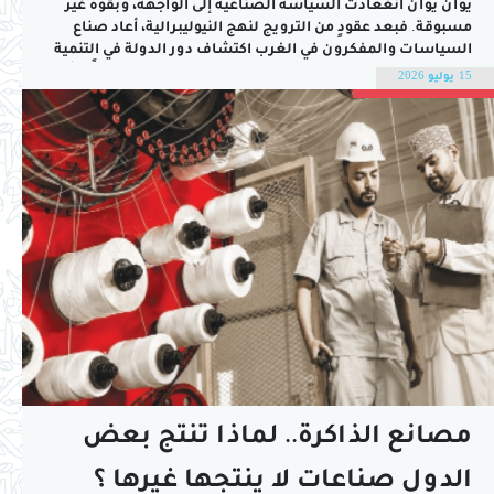
يوان يوان آنغعادت السياسة الصناعية إلى الواجهة، وبقوة غير
مسبوقة. فبعد عقودٍ من الترويج لنهج النيوليبرالية، أعاد صناع
السياسات والمفكرون في الغرب اكتشاف دور الدولة في التنمية
الاقتصادية. وحتى البنك الدولي انضم إلى هذا التوجه، معترفًا بأن
15 يوليو 2026
نصائحه السابقة لم تعد تملك سوى «القيمة العملية لقرص
مرن»، وأن على كل...
مصانع الذاكرة.. لماذا تنتج بعض
الدول صناعات لا ينتجها غيرها ؟