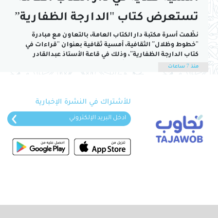
تستعرض كتاب "الدارجة الظفارية”
نظّمت أسرة مكتبة دار الكتاب العامة، بالتعاون مع مبادرة
"خطوط وظلال” الثقافية، أمسية ثقافية بعنوان "قراءات في
كتاب الدارجة الظفارية”، وذلك في قاعة الأستاذ عبدالقادر
الغساني.يُعد الكتاب من تأليف الباحث سعيد بن عبدالدارودي،
منذ 7 ساعات
وقد تولى القراءات النقدية فيه الدكتور مرتضى فرح، أستاذ النحو
المشارك بجامعة ظفار.وشهدت الأمسية نقاشًا حول إدراج...
للأشتراك في النشرة الإخبارية