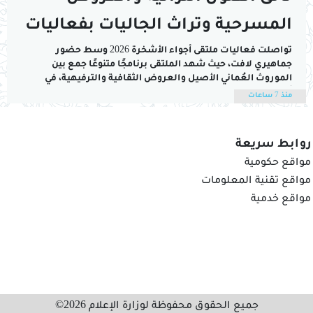
المسرحية وتراث الجاليات بفعاليات
ملتقى أجواء الأشخرة 2026
تواصلت فعاليات ملتقى أجواء الأشخرة 2026 وسط حضور
جماهيري لافت، حيث شهد الملتقى برنامجًا متنوعًا جمع بين
الموروث العُماني الأصيل والعروض الثقافية والترفيهية، في
أجواء عائلية تعكس المكانة التي بات يحظى بها الملتقى كإحدى
منذ 7 ساعات
أبرز الفعاليات الصيفية في محافظة جنوب الشرقية.وشهدت
الفعاليات اختتام منافسات مسابقة الزفين وسط حضور
جماهيري كبير،...
روابط سريعة
مواقع حكومية
مواقع تقنية المعلومات
مواقع خدمية
جميع الحقوق محفوظة لوزارة الإعلام 2026©