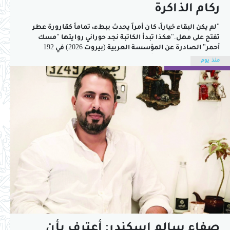
ركام الذاكرة
"لم يكن البقاء خياراً، كان أمراً يحدث ببطء، تماماً كقارورة عطر
تفتح على مهل."هكذا تبدأ الكاتبة نجد حوراني روايتها "مسك
أحمر" الصادرة عن المؤسسة العربية (بيروت 2026) في 192
صفحة. تحاول حوراني أن تعبر الزمن وهي تقلب الذكريات منذ بداية
منذ يوم
الصرخة الأولى في داريا، إحدى مدن الريف الدمشقي التي سكنها...
صفاء سالم إسكندر: أعترف بأن