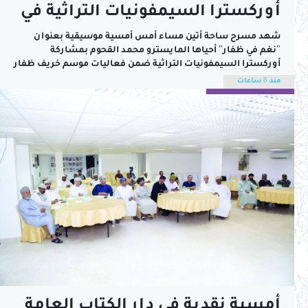
أوركسترا السيمفونيات التراثية في
أمسية "نغم في ظفار"
شهد مسرح ساحة أتين مساء أمس أمسية موسيقية بعنوان
"نغم في ظفار" أحياها المايسترو محمد القحوم بمشاركة
أوركسترا السيمفونيات التراثية ضمن فعاليات موسم خريف ظفار
2026 وسط حضور جماهيري كبير ملأ مدرجات المسرح وتفاعل مع
منذ 8 ساعات
فقرات الحفل التي مزجت بين أصالة الموروث الموسيقي وروح
التوزيع الأوركسترالي الحديث في لوحة فنية...
أمسية نقدية في دار الكتاب العامة