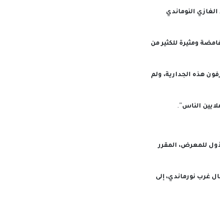
إنكلترا هارولد على يد الغازي النوماندي
مضة ومثيرة للكثير من
فون هذه الجدارية، ولم
ايين الناس".
م" رقما قياسيا بلغ 100 ألف تذكرة لليوم الأول للمعرض، المقرر
ال غرب نورماندي، إلى