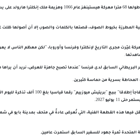
وتمثل المنسوجة البالغ طولها 68 مترا معركة هيستينغز عام 1066 وهزيمة ملك 
ة المطرزة بخيوط الصوف، قصتها بالكلمات والصور، إلا أن أصولها ظلت غا
ة غيّرت مجرى التاريخ لإنكلترا وفرنسا وأوروبا، "لكن معظم الناس لا يعر
اهدتها.
لبريطاني السابق لدى فرنسا "عندما تصبح جاهزة للعرض، نريد أن يراها مل
 المحاطة بسرية من حماسة كثيرين.
وقال ريكيتس إنه "لم يتفاجأ إطلاقا" ببيع "بريتيش ميوزيي
ُنقل فيها هذه القطعة الفنية، التي تُعرض عادةً في متحف بمدينة بايو في شم
لكة المتحدة ثمرة جهود للسفير السابق استمرت عامين.