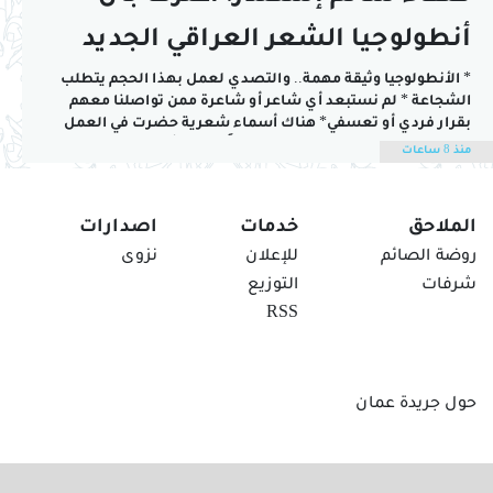
أنطولوجيا الشعر العراقي الجديد
فيها الغث والثمين!
* الأنطولوجيا وثيقة مهمة.. والتصدي لعمل بهذا الحجم يتطلب
الشجاعة * لم نستبعد أي شاعر أو شاعرة ممن تواصلنا معهم
بقرار فردي أو تعسفي* هناك أسماء شعرية حضرت في العمل
على قطيعة معروفة مع الاتحاد مؤخراً صدرت أنطولوجيا للشعر
منذ 8 ساعات
العراقي بعنوان "كتاب القلق"، أشرف عليها ثلاثة شعراء عراقيين
يشكِّلون معاً...
الملاحق
خدمات
اصدارات
روضة الصائم
للإعلان
نزوى
شرفات
التوزيع
RSS
حول جريدة عمان