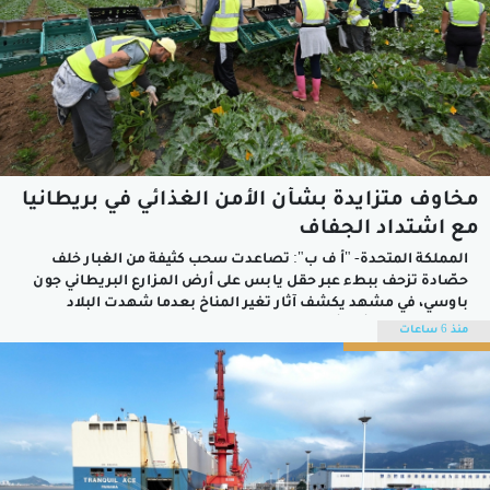
مخاوف متزايدة بشأن الأمن الغذائي في بريطانيا
مع اشتداد الجفاف
المملكة المتحدة- "أ ف ب": تصاعدت سحب كثيفة من الغبار خلف
حصّادة تزحف ببطء عبر حقل يابس على أرض المزارع البريطاني جون
باوسي، في مشهد يكشف آثار تغير المناخ بعدما شهدت البلاد
الشهر الماضي أكثر أشهر تموز جفافا على الإطلاق، وسط مخاوف
منذ 6 ساعات
بشأن الأمن الغذائي، مع حدوث موجات الحر بشكل...