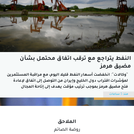
النفط يتراجع مع ترقب اتفاق محتمل بشأن
مضيق هرمز
"وكالات": انخفضت أسعار النفط قليلا اليوم، مع مراقبة المستثمرين
لمؤشرات اقتراب دول الخليج وإيران ​من التوصل إلى اتفاق لإعادة
فتح مضيق ​هرمز بموجب ترتيب مؤقت يهدف إلى إتاحة المجال
لمحادثات أوسع لإنهاء حرب إيران، وبلغ سعر نفط عُمان الرسمي
منذ 5 ساعات
أمس تسليم شهر أكتوبر القادم 79 دولارًا أمريكيًّا و78 سنتًا. وشهد...
الملاحق
روضة الصائم