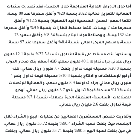
أما حول الأوراق المالية المتراجعة خلال الجلسة، فقد تصدرت سندات
العمانية للتمويل مجانية 2022 بنسبة 20% وأغلق سعرها عند 80 بيسة،
تلتها اسهم الحسن الهندسية (قيد التصفية) بنسبة 12.5% وأغلق
سعرها عند 7 بيسات، تلتها مسقط للغازات بنسبة 9.5% وأغلق سعرها
عند 132بيسة، و وصناعة مواد البناء بنسبة 8.54% وأغلق سعره 75
بيسة، واسهم المركز المالي بنسبة 8.4% وأغلق سعرها عند 97 بيسة.
واستحوذ بنك مسقط على قيمة التداول بنسبة 32.5% بقيمة 12.1 مليون
ريال عماني جراء تداوله 40.1 مليون سهم، تلته أسهم بنك صحار الدولي
بنسبة 20.8% مسجلة قيمة تداول بلغت 7.7 مليون ريال عماني، تلته
أوكيو للإستكشاف والانتاج بنسبة 10.8% مسجلة قيمة تداول بنحو 4
مليون ريال عماني جراء تداولها 8.9 مليون سهم، والعمانية للإتصلات
بنسبة 10% مسجلة قيمة تداول بنحو 3.7 مليون ريال عماني، أوكيو
للصناعات الأساسية- المنطقة الحرة بصلالة- بنسبة 7.1% مسجلة
قيمة تداول بلغت 2.6 مليون ريال عماني.
وتقاربت حصص المستثمرين العمانيين من عمليات البيع والشراء خلال
الجلسة، حيث بلغت نسبة الشراء 90.4% بقيمة 33.72 مليون ريال عماني،
في حين بلغت نسبة البيع 90.3% بقيمة 33.71 مليون ريال عماني، وبلغت