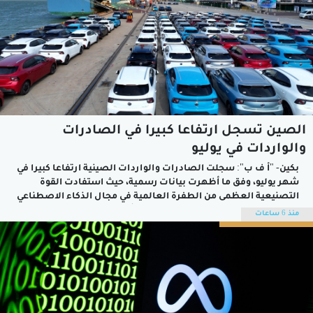
الصين تسجل ارتفاعا كبيرا في الصادرات
والواردات في يوليو
بكين- "أ ف ب": سجلت الصادرات والواردات الصينية ارتفاعا كبيرا في
شهر يوليو، وفق ما أظهرت بيانات رسمية، حيث استفادت القوة
التصنيعية العظمى من الطفرة العالمية في مجال الذكاء الاصطناعي
التي عززت الطلب على منتجاتها التقنية.وأفادت الإدارة العامة
منذ 6 ساعات
للجمارك الصينية بأن الصادرات ارتفعت بنسبة 23.9% على أساس
سنوي خلال الشهر...