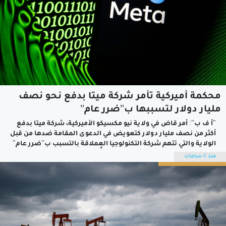
محكمة أميركية تأمر شركة ميتا بدفع نحو نصف
مليار دولار لتسببها ب"ضرر عام"
"أ ف ب": أمر قاض في ولاية نيو مكسيكو الأميركية، شركة ميتا بدفع
أكثر من نصف مليار دولار كتعويض في الدعوى المقامة ضدها من قبل
الولاية والتي تتهم شركة التكنولوجيا العملاقة بالتسبب ب"ضرر عام"
وإلحاق الأذى بالأطفال.وكانت ميتا قد أُمرت سابقا في مارس، بدفع
منذ 6 ساعات
375 مليون دولار لولاية نيو مكسيكو...