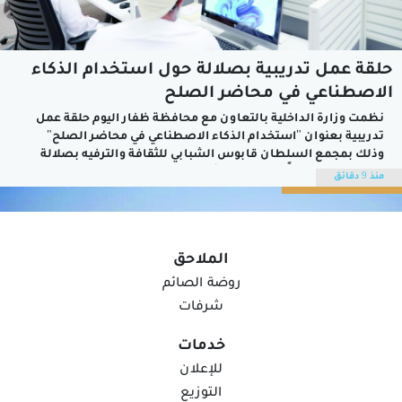
حلقة عمل تدريبية بصلالة حول استخدام الذكاء
الاصطناعي في محاضر الصلح
نظمت وزارة الداخلية بالتعاون مع محافظة ظفار اليوم حلقة عمل
تدريبية بعنوان "استخدام الذكاء الاصطناعي في محاضر الصلح"
وذلك بمجمع السلطان قابوس الشبابي للثقافة والترفيه بصلالة
بمشاركة 45 موظفًا من موظفي أقسام التوفيق والمصالحة وتستمر
منذ 9 دقائق
مدة ثلاثة أيام.وتهدف حلقة العمل إلى تعزيز قدرات المشاركين في
توظيف تقنيات الذكاء الاصطناعي في...
الملاحق
روضة الصائم
شرفات
خدمات
للإعلان
التوزيع