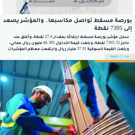
بورصة مسقط تواصل مكاسبها.. والمؤشر يصعد
إلى 7395 نقطة
سجل مؤشر بورصة مسقط ارتفاعًا بمقدار 27.6 نقطة، وأغلق عند
حاجز 7395.55 نقطة، وبلغت قيمة التداول 46.385 مليون ريال عماني،
وبلغت القيمة السوقية 37.91 مليار ريال.وارتفعت معظم المؤشرات
الرئيسية للبورصة، حيث ارتفع مؤشر القطاع المالي بنسبة 0.8%،
منذ 11 دقيقة
ومؤشر الخدمات بنسبة 0.2%، والمؤشر الشرعي بنسبة 0.06%، فيما
انخفض مؤشر الصناعة بنسبة...