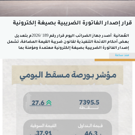
قرار إصدار الفاتورة الضريبية بصيغة إلكترونية
العُمانية: أصدر جهاز الضرائب اليوم قرار رقم 189 /2026م بتعديل
بعض أحكام اللائحة التنفيذية لقانون ضريبة القيمة المضافة، تشمل
إصدار الفاتورة الضريبية بصيغة إلكترونية معتمدة ومؤمنة بما
يضمن سلامتها وتخزينها.وأكد إدريس بن حمود الراشدي مدير
منذ ساعة
مشروع الفوترة الإلكترونية بجهاز الضرائب، أن مشروع الفاتورة
الضريبية الإلكترونية يمثل خطوة نوعية في تطوير...