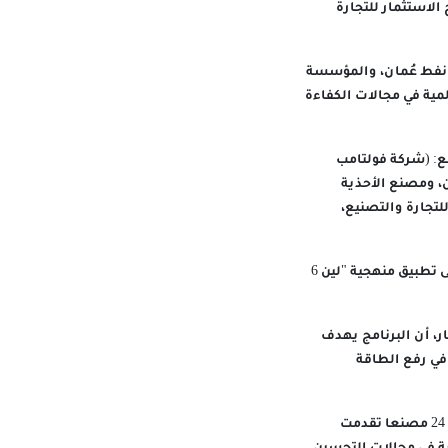
لاستثمار للتجارة
ة نفط عُمان، والمؤسسة
مية في مجالات الكفاءة
وقيع وثائق مشاريع المنشآت الصناعية المشاركة، التي شملت ٩ مصانع: (شركة فولتامب
ن، ومصنع الأحذية
لتجارة والتصنيع،
وتعد هذه المرحلة خطوة رئيسة في البرنامج، إذ يلتزم كل مصنع مشارك بتنفيذ مشروع عملي يركز على تطبيق منهجية "لين 6
ر، أن البرنامج يهدف
 في رفع الطاقة
وأشار إلى أن المرحلة الأولى تستهدف 9 مصانع تم اختيارها وفق معايير واشتراطات محددة، من بين 24 مصنعا تقدمت