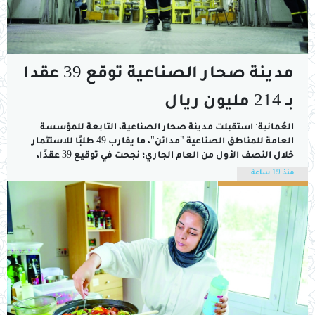
مدينة صحار الصناعية توقع 39 عقدا
بـ 214 مليون ريال
العُمانية: استقبلت مدينة صحار الصناعية، التابعة للمؤسسة
العامة للمناطق الصناعية "مدائن"، ما يقارب 49 طلبًا للاستثمار
خلال النصف الأول من العام الجاري؛ نجحت في توقيع 39 عقدًا،
منها 22 عقدًا جديدًا و12 عقد توسعة و4 عقود استبدال وعقد
منذ 19 ساعة
تجديد واحد. وبلغ إجمالي حجم الاستثمارات لهذه العقود أكثر من
214 مليون...