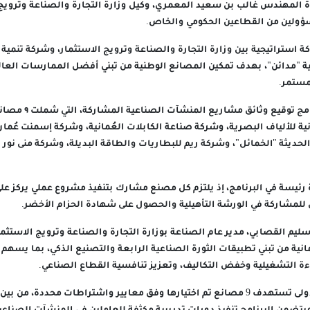
المهندس غالب بن سعيد المعمري، وكيل وزارة التجارة والصناعة وترويج ا
ؤولين من القطاعين الحكومي والخاص.
كة استراتيجية بين وزارة التجارة والصناعة وترويج الاستثمار، وشركة تنمي
ة "مدائن"، بهدف تمكين المصانع الوطنية من تبني أفضل الممارسات العال
مستمر.
وشهد حفل إطلاق البرنامج ت
نية للألياف البصرية، وشركة صناعة الكابلات العُمانية، وشركة إسمنت عُما
الحديثة "الخمائل"، وشركة ريم للبطاريات والطاقة البديلة، وشركة منى نور ل
مشاركة في الورشة التأهيلية والحصول على شهادة الحزام الأخضر.
ليم القصابي، مدير عام الصناعة بوزارة التجارة والصناعة وترويج الاستثما
انية من تبني تطبيقات الثورة الصناعية الرابعة والتصنيع الذكي، بما يسهم
اءة التشغيلية وخفض التكاليف، وتعزيز تنافسية القطاع الصناعي.