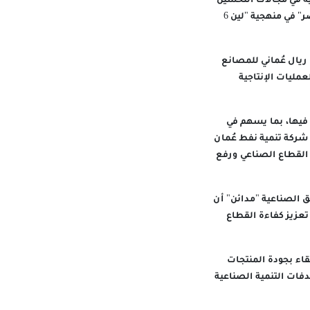
ية في مجالات التحسين
المستمر، بإشراف مدربين معتمدين، إلى جانب تأهيل المشاركين للحصول على شهادة "الحزام الأخضر" في منهجية "لين 6
لأولية للبرنامج تشير إلى إمكانية تحقيق وفورات وعوائد مالية تتجاوز 350 ألف ريال عُماني للمصانع
عمليات الإنتاجية
 فيها، بما يسهم في
ركة تنمية نفط عُمان⁠
 القطاع الصناعي ورفع
 الصناعية "مدائن" أن
تعزيز كفاءة القطاع
قاء بجودة المنتجات
دفات التنمية الصناعية