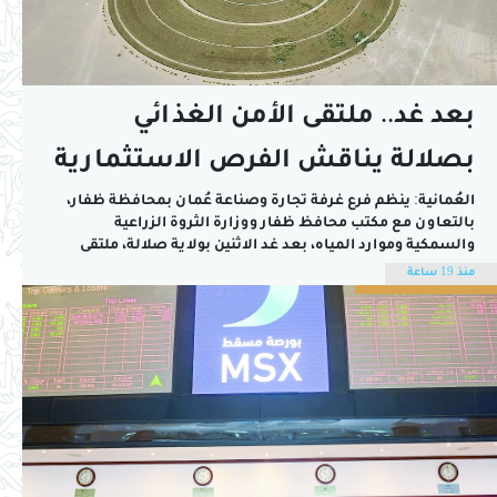
بعد غد.. ملتقى الأمن الغذائي
بصلالة يناقش الفرص الاستثمارية
والتجارب الحديثة في القطاع
العُمانية: ينظم فرع غرفة تجارة وصناعة عُمان بمحافظة ظفار،
بالتعاون مع مكتب محافظ ظفار ووزارة الثروة الزراعية
والسمكية وموارد المياه، بعد غد الاثنين بولاية صلالة، ملتقى
ومعرض الأمن الغذائي 2026. يرعى افتتاح الملتقى صاحب السمو
منذ 19 ساعة
السيد مروان بن تركي آل سعيد محافظ ظفار.ويأتي تنظيم
الملتقى في إطار الجهود الوطنية الرامية...