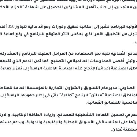
ويتضمن البرنامج تنفيذ دورات تدريبية مكثفة للعاملين في المنشآت الصناع
وأضاف: إن المؤشرات ا
ولى من التطبيق، الأمر الذي يعكس الأثر المتوقع للبرنامج في رفع كفاءة ال
.
نع العُمانية تتجه نحو الاستفادة من المراحل المقبلة للبرنامج والمشاركة
وتبني أفضل الممارسات العالمية في التصنيع. كما ثمن الدعم الذي تقدمه ش
 الصناعية (مدائن) لإنجاح هذه المبادرة الوطنية الرامية إلى تعزيز كفاءة
الصارمي، مدير عام التسويق والشؤون التجارية بالمؤسسة العامة للمناطق
اطق الصناعية "مدائن" لبرنامج "كفاءة" يأتي في إطار جهودها الرامية إلى 
نافسية للمصانع العُمانية.
م في تحسين الكفاءة التشغيلية للمصانع، وزيادة الطاقة الإنتاجية، والارت
درتها على المنافسة في الأسواق المحلية والإقليمية والدولية، ويدعم مسته
سلطنة عُمان.