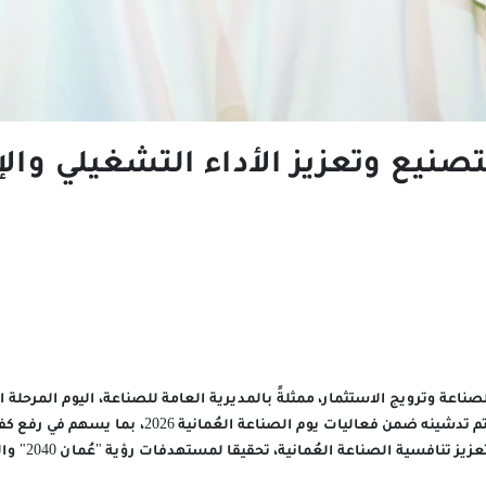
تصنيع وتعزيز الأداء التشغيلي وال
صناعة وترويج الاستثمار، ممثلةً بالمديرية العامة للصناعة، اليوم المرحلة ا
"كفاءة" للتصنيع، الذي تم تدشينه ضمن فعاليات يوم الصناعة العُمان
افسية الصناعة العُمانية، تحقيقا لمستهدفات رؤية "عُمان 2040" والاستراتيجية الصناعية.