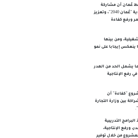
فط عُمان أن مشاركة
شركة تنمية نفط عُمان في برنامج "كفاءة " تنطلق من إيمانها بدورها الوطني في دعم مستهدفات رؤية "عُمان 2040"، وتعزيز
ر ورفع كفاءة
غيلية، ومن بينها
بما ينعكس إيجابا على نمو
ما يشمل الحد من الهدر
ي رفع الإنتاجية
شروع "كفاءة" أن
كة بين وزارة التجارة
.
لبرامج التدريبية
 الهدر، ورفع الإنتاجية،
لمشروع من خلال توفير