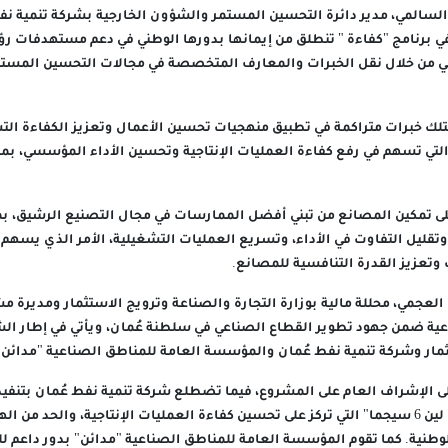
السالمي، مدير دائرة التحسين المستمر والشؤون الخارجية بشركة تنمية ن
ي من خلال نقل الخبرات والمعارف المتخصصة في مجالات التحسين المستم
تلك خبرات متراكمة في تطبيق منهجيات تحسين الأعمال وتعزيز الكفاءة التش
 6 سيجما"، التي تسهم في رفع كفاءة العمليات الإنتاجية وتحسين الأداء المؤسسي، 
 على تمكين المصانع من تبني أفضل الممارسات في مجال التصنيع الرشيق، ب
تقليل التفاوت في الأداء، وتسريع العمليات التشغيلية، الأمر الذي يسهم ف
تعزيز القدرة التنافسية للمصانع.
عجمي، محللة مالية بوزارة التجارة والصناعة وترويج الاستثمار ومديرة م
ة ضمن جهود تطوير القطاع الصناعي في سلطنة عُمان، ويأتي في إطار الشرا
مار وشركة تنمية نفط عُمان والمؤسسة العامة للمناطق الصناعية "مدائن"
ى الإشراف العام على المشروع، فيما تضطلع شركة تنمية نفط عُمان بتنفيذ ا
المتخصصة في منهجية" لين 6 سيجما" التي تركز على تحسين كفاءة العمليات الإنتاجية، والحد من
لوطنية. كما تقوم المؤسسة العامة للمناطق الصناعية "مدائن" بدور داعم ل