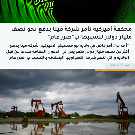
محكمة أميركية تأمر شركة ميتا بدفع نحو نصف
مليار دولار لتسببها ب"ضرر عام"
"أ ف ب": أمر قاض في ولاية نيو مكسيكو الأميركية، شركة ميتا بدفع
أكثر من نصف مليار دولار كتعويض في الدعوى المقامة ضدها من قبل
الولاية والتي تتهم شركة التكنولوجيا العملاقة بالتسبب ب"ضرر عام"
وإلحاق الأذى بالأطفال.وكانت ميتا قد أُمرت سابقا في مارس، بدفع
منذ 20 ساعة
375 مليون دولار لولاية نيو مكسيكو...