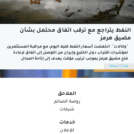
النفط يتراجع مع ترقب اتفاق محتمل بشأن
مضيق هرمز
"وكالات": انخفضت أسعار النفط قليلا اليوم، مع مراقبة المستثمرين
لمؤشرات اقتراب دول الخليج وإيران ​من التوصل إلى اتفاق لإعادة
فتح مضيق ​هرمز بموجب ترتيب مؤقت يهدف إلى إتاحة المجال
لمحادثات أوسع لإنهاء حرب إيران، وبلغ سعر نفط عُمان الرسمي
منذ 19 ساعة
أمس تسليم شهر أكتوبر القادم 79 دولارًا أمريكيًّا و78 سنتًا. وشهد...
الملاحق
روضة الصائم
شرفات
خدمات
للإعلان