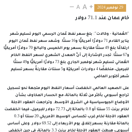
29 نوفمبر 2024
خام عمان عند 71.1 دولار
"العُمانية - وكالات": بلغ سعر نفط عُمان الرسمي اليوم تسليم شهر
يناير القادم 71 دولارًا أمريكيًّا و16 سنتًا. وشهد سعر نفط عُمان اليوم
ارتفاعًا بلغ 49 سنتًا مقارنة بسعر يوم الخميس والبالغ 70 دولارًا أمريكيًّا
و67 سنتًا. تجدر الإشارة إلى أنَّ المعدل الشهري لسعر النفط الخام
العُماني تسليم شهر نوفمبر الجاري بلغ 73 دولارًا أمريكيًّا و49 سنتًا
للبرميل، منخفضًا 4 دولارات أمريكيّة و5 سنتات مقارنةً بسعر تسليم
شهر أكتوبر الماضي.
على الصعيد العالمي انخفضت أسعار النفط اليوم متجهة نحو تسجيل
تراجع أسبوعي بأكثر من ثلاثة بالمائة، مع انحسار المخاوف بشأن
الأوضاع الجيوسياسية في الشرق الأوسط. وتراجعت العقود الآجلة
لخام برنت 55 سنتا أو 0.8 بالمائة إلى 72.73 دولار للبرميل، فيما انخفضت
العقود الآجلة لخام غرب تكساس الوسيط الأمريكي 20 سنتا أو 0.3
بالمائة مقارنة بسعر إغلاق يوم الأربعاء إلى 69.52 دولار. وعلى أساس
أسبوعي، هبطت العقود الآجلة لخام برنت 3.3 بالمائة، في حين انخفض