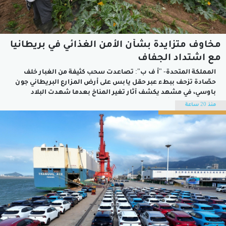
مخاوف متزايدة بشأن الأمن الغذائي في بريطانيا
مع اشتداد الجفاف
المملكة المتحدة- "أ ف ب": تصاعدت سحب كثيفة من الغبار خلف
حصّادة تزحف ببطء عبر حقل يابس على أرض المزارع البريطاني جون
باوسي، في مشهد يكشف آثار تغير المناخ بعدما شهدت البلاد
الشهر الماضي أكثر أشهر تموز جفافا على الإطلاق، وسط مخاوف
منذ 20 ساعة
بشأن الأمن الغذائي، مع حدوث موجات الحر بشكل...