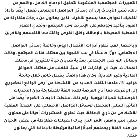
التغييرات المجتمعية المنشودة لتحقيق الإدماج الكامل، والأهم من
ذلك، تشير الأبحاث إلى أن وسائل التواصل الاجتماعي تعمل أيضًا كأداة
لتفكيك الحواجز، مما يسمح للأفراد الذين يعانون من درجات متفاوتة من
القيود بتأكيد وجودهم على الإنترنت وفي المجتمع، وتحدي الصور
النمطية المحيطة بالإعاقة، وخلق الفرص واغتنامها لأنفسهم وللآخرين.
وباختصار لعب تطور أدوات الاتصال اليوم، وخاصة وسائل التواصل
الاجتماعي، دورًا حاسمًا في سد الفجوة بين مختلف فئات المجتمع، وكانت
وسائل التواصل الاجتماعي بمثابة شريان حياة للكثيرين في مختلف
المجالات، حيث إن الإنترنت كان سببًا للتغلب على مختلف العوائق
المادية وغير المادية، وكان هذا واضحًا بشكل خاص خلال جائحة
كوفيد-19، عندما انتقلت العديد من الأنشطة من أرض الواقع الحضوري
إلى الإنترنت، مما أتاح الفرصة لهذه الفئة للمشاركة دون التحديات
اللوجستية للحياة اليومية. رغم ذلك، سلطت الأبحاث الضوء أيضًا على
التأثير السلبي المحتمل لوسائل التواصل الاجتماعي على الصحة العقلية
للأشخاص من ذوي الإعاقة، حيث تحتوي المنشورات أحيانا على محتوى
سلبي وغير واقعي الأمر الذي يترك انطباعات مغلوطة في بعض الأحيان
عن هذه الفئة ويحملهم أعباءً إضافية مرتبطة بالإعاقة التي يعانون
منها.