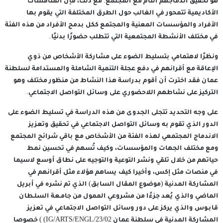
هو تحقيق اندماجهم التام مع المجتمع. مع ذلك، فإن المناقشات
الأكاديمية تتمحور في الغالب حول الطرق المختلفة التي يقوم بها
الأفراد والمؤسسات المعنية والمجتمع ككل بدمج الأفراد من هذه الفئة
في مختلف الأنشطة المجتمعية التي تتطلب حضورًا بدنيًا.
ونظرًا لاهتمامي بتسليط الضوء على مشاركة الأشخاص من ذوي
الإعاقة مع أقرانهم في دفع عجلة التنمية الشاملة والمستدامة لسلطنة
عمان فقد اخترت أن أقوم بدراسة هذا النشاط من منظور مختلف وهو
التركيز على نشاطهم اللاحضوري على وسائل التواصل الاجتماعي.
على وجه التحديد تتجلى الجدوى من هذه الدراسة في تسليط الضوء على
الدور الذي تقوم به وسائل التواصل الاجتماعي في تحقيق وتعزيز
الاندماج المجتمعي لهذه الفئة من الأشخاص مع باقي شرائح المجتمع
ومع مختلف الجهات والمؤسسات، وكيف تُسهم في تحسين نمط
حياتهم من خلال تلقي ونشر التوعية والتوجيه على نطاق أوسع لاسيما
في منصات مثل إكس، وأخيرا كيف يساهم هؤلاء مثل أقرانهم في
المشاركة المدنية (موضوع المقال السابق) الذي تم نشره في أبريل
الماضي والذي يُعد جزءًا من مشروعي الممول من جامـعة السلـطان
قابـوس والذي يركز على دور وسائل التواصل الاجتماعي في تعزيز
المشاركة المدنية في سلطنة عمان IG/ARTS/ENGL/23/02) ) خصوصا