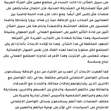
على سبيل المثال، إذا كانت النساء في مجتمع معين مثل المرأة العربية
أقل ميلًا للمشاركة في المشاركة المدنية، فإن احتمال مشاركتهن على
منصات مثل إكس أقل أيضًا. ومع ذلك، فإن هذه الحجة قاصرة بين
العمانيين من أصحاب ذوي الإعاقة، حيث إن هناك بروزا ونشاطا واضحا
للجنسين على مختلف المناشط والأصعدة ونذكر هنا على سبيل المثال
اثنين من قادة التأثير الكبير على المجتمع العماني: أكرم المعولي وشيخة
الجساسية، وهذا بمثابة شهادة على التجارب الفريدة التي أثمرتها
الجهود المختلفة في هذا الشأن. وهذا ما تؤكده الأبحاث بأنه إذا لم يكن
المجتمع ككل محتويا وداعما لهذه الفئة، فإن نفس الميول الإقصائية
سوف تنعكس على الإنترنت وهذا الأمر قد تجاوزه المجتمع العماني بكل
نجاح وسلاسة.
كما أظهرت الأبحاث أن العديد من الأفراد من ذوي الإعاقة يستخدمون
وسائل التواصل الاجتماعي لأغراض مختلفة، بما في ذلك التواصل مع
الآخرين الذين يشاركونهم إعاقات مماثلة، والتحدث مع الأصدقاء
والعائلة حول حالتهم الصحية، والدفاع عن أنفسهم والآخرين، ومشاركة
تجاربهم وخبراتهم الشخصية وتأسيس أعمال تجارية وخيرية على
مختلف المنصات، كما أنهم يستخدمون وسائل التواصل الاجتماعي
للاحتجاج على السياسات التي تؤثر على نوعية حياتهم والتعبير عن