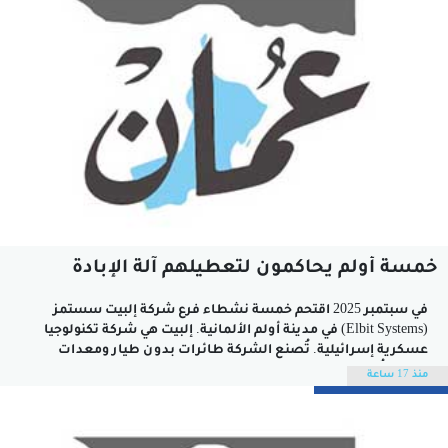
خمسة أولم يحاكمون لتعطيلهم آلة الإبادة
في سبتمبر 2025 اقتحم خمسة نشطاء فرع شركة إلبيت سستمز
(Elbit Systems) في مدينة أولم الألمانية. إلبيت هي شركة تكنولوجيا
عسكرية إسرائيلية. تُصنع الشركة طائرات بدون طيار ومعدات
اتصال تُستخدم في مراقبة وضرب الفلسطينيين. تسبب الناشطون
منذ 17 ساعة
في تعطيل معدات تصنيع الأسلحة (الدرونز تحديدا) التي تُمكن جيش
الاحتلال من مواصلة...