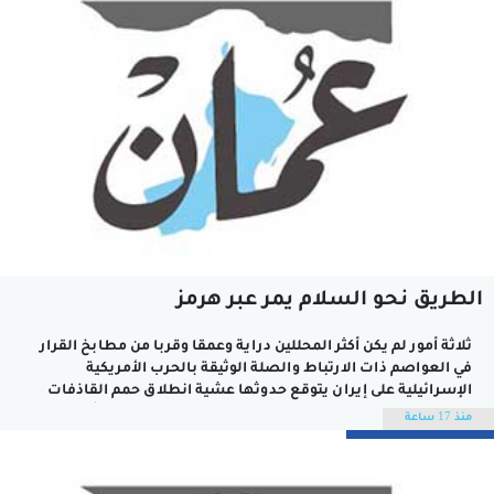
الطريق نحو السلام يمر عبر هرمز
ثلاثة أمور لم يكن أكثر المحللين دراية وعمقا وقربا من مطابخ القرار
في العواصم ذات الارتباط والصلة الوثيقة بالحرب الأمريكية
الإسرائيلية على إيران يتوقع حدوثها عشية انطلاق حمم القاذفات
وتساقط القنابل والمتفجرات الأمريكية والإسرائيلية على أهدافها
منذ 17 ساعة
في عمق الأراضي الإيرانية نهاية فبراير الماضي.الأمر الأول الذي لم
يكن ضمن حزمة التنبؤات...