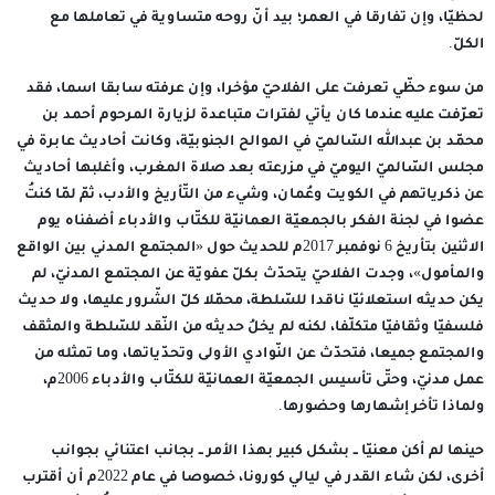
لحظيّا، وإن تفارقا في العمر؛ بيد أنّ روحه متساوية في تعاملها مع
الكلّ.
من سوء حظّي تعرفت على الفلاحيّ مؤخرا، وإن عرفته سابقا اسما، فقد
تعرّفت عليه عندما كان يأتي لفترات متباعدة لزيارة المرحوم أحمد بن
محمّد بن عبدالله السّالميّ في الموالح الجنوبيّة، وكانت أحاديث عابرة في
مجلس السّالميّ اليوميّ في مزرعته بعد صلاة المغرب، وأغلبها أحاديث
عن ذكرياتهم في الكويت وعُمان، وشيء من التّأريخ والأدب، ثمّ لمّا كنتُ
عضوا في لجنة الفكر بالجمعيّة العمانيّة للكتّاب والأدباء أضفناه يوم
الاثنين بتأريخ 6 نوفمبر 2017م للحديث حول «المجتمع المدني بين الواقع
والمأمول»، وجدت الفلاحيّ يتحدّث بكلّ عفويّة عن المجتمع المدنيّ، لم
يكن حديثه استعلائيّا ناقدا للسّلطة، محمّلا كلّ الشّرور عليها، ولا حديث
فلسفيّا وثقافيّا متكلّفا، لكنه لم يخلُ حديثه من النّقد للسّلطة والمثقف
والمجتمع جميعا، فتحدّث عن النّوادي الأولى وتحدّياتها، وما تمثله من
عمل مدنيّ، وحتّى تأسيس الجمعيّة العمانيّة للكتّاب والأدباء 2006م،
ولماذا تأخر إشهارها وحضورها.
حينها لم أكن معنيّا ــ بشكل كبير بهذا الأمر ــ بجانب اعتنائي بجوانب
أخرى، لكن شاء القدر في ليالي كورونا، خصوصا في عام 2022م أن أقترب