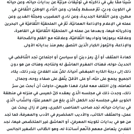
شيئا ممّا بقي في ذاكرته في توثيقات مرئيّة عن بدايات حياته، وعن حياته
في الكويت ودبيّ، ثمّ مسقط وعُمان، وعن النّادي الوطنيّ الثّقافيّ في
مطرح، وعن الثّقافة الجديدة، وعن نادي المضيرب ومجلّة الغدير، وعن
عمله في الإعلام والإذاعة العمانيّة، ثمّ في الملحقيّة الثّقافيّة في البحرين
وذكرياته فيها، وبعدها عن عمله في الملحقيّة الثّقافيّة في القاهرة،
وعلاقته برموزها ونواديها الثّقافيّة، وعلاقته مع القلم والصّحافة
والإذاعة، والرّموز الكبار الّذين التصق بهم منذ بداياته الأولى.
كعادة المثقف أو أيّ رمز دينيّ أو سياسيّ أو اجتماعيّ تجد التّناقض في
الحديث حوله، فهناك المغرم العاشق له ولنتاجه، وهناك من هو دون
ذلك إلى درجة الكاره المبغض أحيانا، لكنّ عند الفلاحيّ يندر ذلك، يكاد
الجميع يجمع على حبّه، أو على الأقلّ يتّفق على صفاء روحه، وجمال
تعامله، وإن اختلف معه فكرا، فهذا طبيعيّ، حاولت أن أبحث عن سرّ
ذلك، وجدت ذلك في مجلسه الّذي يعقده كلّ خميس في منزله في منطقة
الخوير، ففي مجلسه تجد الكهل الّذي بلغ من العمر عتيّا، والشّاب الّذي
في بدايات حياته، تجد صاحب المناصب الكبرى، ومن لا زال يبحث عن
عمل، والمثقف الكاتب، والأديب المخضرم في الأدب والمعرفة، كما تجد
من هو في بدايات تكوينه المعرفيّ، أو العاشق غير المتخصّص فيها، نجد
الفلاحيّ يتعامل معهم كأنّهم أساتذة له، وهو الطّالب الصّغير الجالس