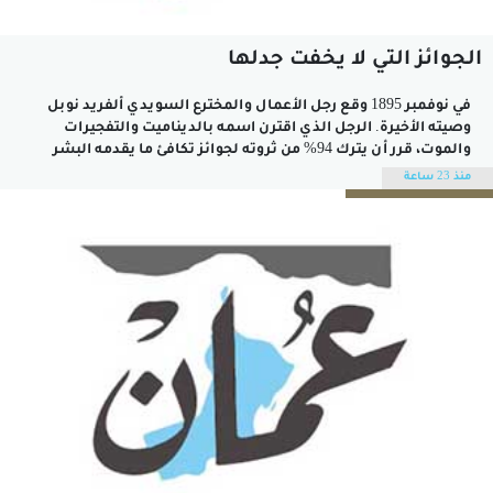
الجوائز التي لا يخفت جدلها
في نوفمبر 1895 وقع رجل الأعمال والمخترع السويدي ألفريد نوبل
وصيته الأخيرة. الرجل الذي اقترن اسمه بالديناميت والتفجيرات
والموت، قرر أن يترك 94% من ثروته لجوائز تكافئ ما يقدمه البشر
لحيواتهم. يعرف الجميع اليوم عقدة الذنب التي جعلته يختار السلام
منذ 23 ساعة
موضوعاً للجائزة الأشهر بعد أن وجد اختراعه الذي أراد به...