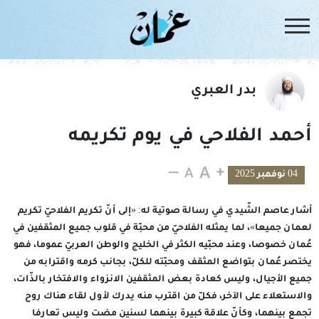
بدر العبري
أحمد الفلاحي في يوم تكريمه
04 نوفمبر 2025
أشار عاصم الشّيدي في رسالة صوتية له: «إلى أنّ تكريم الفلاحيّ تكريم
لعمان جميعا»، لما يمثله الفلاحيّ من محبّة في قلوب جميع المثقفين في
عُمان خصوصا، وعند محبّيه الكثر في الخليج والوطن العربيّ عموما، فهو
يختصر عُمان بتواضع المثقف ومحبّته للكلّ، بجانب كرمه واقترابه من
جميع الأجيال، وليس كعادة بعض المثقفين الانزواء والافتخار بالذّات،
والاستعلاء على الآخر، فكلّ من اقترب منه يدرك لأول لقاء هناك روح
تجمع بينهما، وكأنّ علاقة كبيرة بينهما لسنين مضت وليس تعارفا