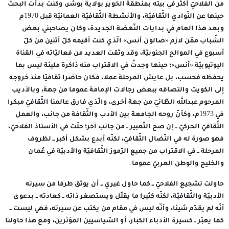
من الفلاحيّ أكثر في بيته بمنطقة الخوير بولاية بوشر، وكنتُ بدأت البحث
حينها عن النّوادي الثّقافيّة، والأنشطة الثّقافيّة العمانيّة قبل 1970م
وبعد هذا العام في بدايات النّهضة الجديدة، وكان يصاحبني بعض
الشّباب ممّن لازم «صالون أنس» الّذي كنت أقيمه كلّ أثنين من كلّ
أسبوع في الموالح الجنوبيّة، وقد وثقت العديد من فعاليّاته في القناة
اليوتيوبيّة «أنس»؛ حينها وجدتُ في الاقتراب منه ذاكرة مليئة ليس بما
يحفظه فحسب، بل عايش المرحلة عملا، فكان حاضرا ثقافيّا منذ خروجه
إلى الكويت والتصاقه ببعض رجالات الإمامة عموما من جهة، وبالأديب
المرحوم عبدالله الطّائيّ من جهة أخرى، والّذي فارق عالمنا الثّقافيّ مبكرا
في 1973م، وكأنّ روحه الجامعة بين الأدب والثّقافة من جانب، والعمل
الثّقافيّ الحركيّ ــ إن صح التّعبير ــ من جانب آخر؛ حلّت في الأستاذ الفلاحيّ،
فهو صورة له في النّضال الثّقافيّ، لكنّه أبدع بشكل أكبر ــ لظروف
المرحلة ــ في الاقتراب من جميع الرّموز الثّقافيّة والأدبيّة في عُمان
والخليج والوطن العربيّ عموما.
حاولت تشجيع الفلاحيّ ــ كما حاول غيري ــ أن يوثق طرفا من سيرته
الأدبيّة والثّقافيّة، لكنّه كثيرا ما يقلّل ويستصغر ذاته ــ كعادته ــ بدعوى
أنّه لم يقدّم شيئا، وأنّه ليس في مقام من يكتب عن سيرته، فهي ليست ــ
كما يعبّر ــ كسيرة الأدباء الكبار، أو السّياسيين المؤثرين، ومع هذا حاولنا