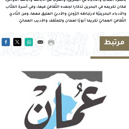
بأسرة الكتّاب والأدباء في البحرين، واقترب من أدبائها وآبائها الأوائل،
فكان تكريمه في البحرين تذكارا لجهده الثّقافيّ فيها، وفي أسرة الكتّاب
والأدباء البحرينيّة لارتباطه الرّوحيّ والأدبيّ العتيق معها، ومن النّادي
الثّقافيّ العمانيّ تكريما أبويّا لعمان وللمثقف والأديب العمانيّ.
مرتبط