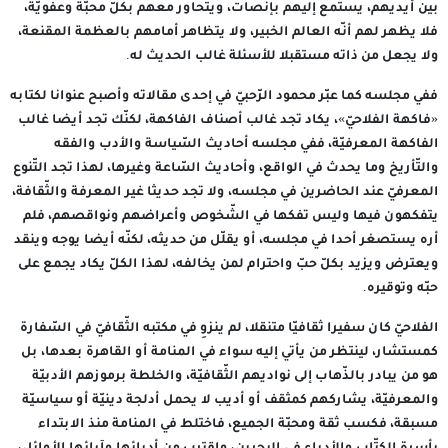
بين أيديهم، يستمع إليهم بإنصات، ويتحاور معهم بكلّ محبّة وعفويّة،
فلا يظهر لهم أنّه العالم الخبير، ولا يتظاهر أمامهم بالعظمة المقنعة،
ولا يجعل من ذاته مستقبلا للأسئلة غالب الحديث له.
ففي مجلسه كما عبّر محمود الرّحبيّ في إحدى مقالاته وأصبح عنوانا لكتابه
«فاكهة الفلاحيّ»، يكاد تجد غالب أصناف الفاكهة، لكنّك تجد أيضا غالب
الفاكهة المعرفيّة، ففي مجلسه أحاديث السّياسة والأدب والفقه
والتّأريخ وما يحدث في الواقع، وأحاديث السّاعة وغيرها، لهذا تجد التّنوع
المعرفيّ عند الحاضرين في مجلسه، ولا تجد حديثا غير المعرفة والثّقافة،
يتفكهون فيها وليس تفكها في الشّخوص وأعراضهم ونواقصهم، فلم
أره يستصغر أحدا في مجلسه، أو يقلّل من حديثه، لكنّه أيضا يوجه وينقد
ويعترض ويزيد بكلّ حبّ واحترام لمن يخالفه، لهذا الكلّ يكاد يجمع على
حبّه وتوقيره.
الفلاحيّ كان سفيرا ثقافيّا متنقلا، لم ينزوِ في مكتبه الثّقافيّ في السّفارة
كمستشار، لينتظر من يأتي إليه سواء في المنامة أو القاهرة بعدها، بل
هو من يبادر بالذّهاب إلى نواديهم الثّقافيّة، والخلطة برموزهم الأدبيّة
والمعرفيّة، يشاركهم كمثقف أو أديب لا يحمل أدلجة دينيّة أو سياسيّة
مسبقة، فكسب ثقة ومحبّة الجميع، فاختلط في المنامة منذ الابتداء