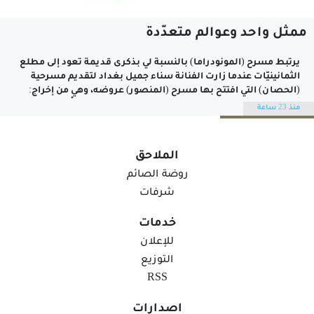
ممثّل واحد وعوالم متعدّدة
يرتبط مسرح (المونودراما) بالنسبة لي بذكرى قديمة تعود إلى مطلع
الثمانينيّات عندما زارت الفنانة سناء جميل بغداد لتقديم مسرحية
(الحصان) التي افتتح بها مسرح (المنصور) عروضه، وهي من إخراج:
أحمد زكي، وتأليف: كرم النجّار، الذي تكرّم عليّ، حين التقيتُ به عام ١٩٨٥،
منذ 23 ساعة
بنسخة من نصّ المسرحيّة منشورة بطبعة شعبية، ومن...
الملاحق
روضة الصائم
شرفات
خدمات
للإعلان
التوزيع
RSS
اصدارات