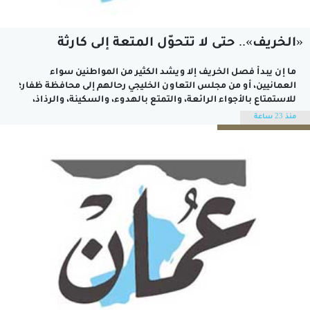
«الخريف».. حتى لا تتحوّل المتعة إلى كارثة
ما إن يبدأ فصل الخريف إلا ويشد الكثير من المواطنين سواء
العمانيين، أو من مجلس التعاون الخليجي رحالهم إلى محافظة ظفار؛
للاستمتاع بالأجواء الرائعة، والتمتع بالهدوء، والسكينة، والرذاذ،
والخضرة، والجَمال، ومظاهر الحياة البسيطة والهادئة، والتي قد
منذ 23 ساعة
تفتقدها الكثير من الأماكن السياحية في العالم.ووسط هذا الجو
الاستثنائي تعيش الأسر أجواء المتعة،...